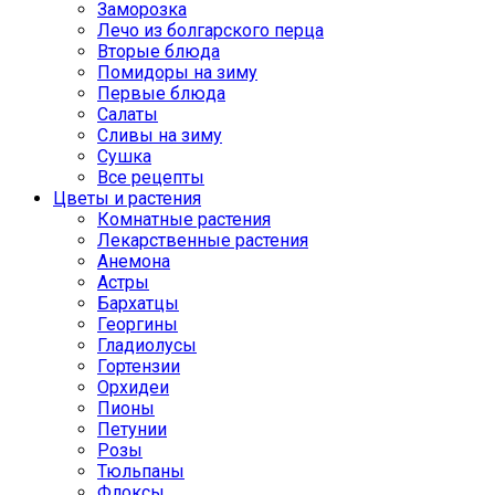
Заморозка
Лечо из болгарского перца
Вторые блюда
Помидоры на зиму
Первые блюда
Салаты
Сливы на зиму
Сушка
Все рецепты
Цветы и растения
Комнатные растения
Лекарственные растения
Анемона
Астры
Бархатцы
Георгины
Гладиолусы
Гортензии
Орхидеи
Пионы
Петунии
Розы
Тюльпаны
Флоксы