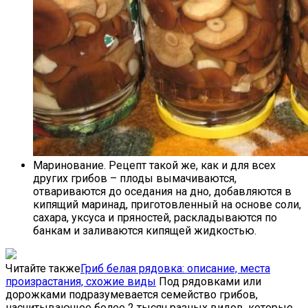
Маринование. Рецепт такой же, как и для всех
других грибов – плоды вымачиваются,
отвариваются до оседания на дно, добавляются в
кипящий маринад, приготовленный на основе соли,
сахара, уксуса и пряностей, раскладываются по
банкам и заливаются кипящей жидкостью.
Читайте также
Гриб белая рядовка: описание, места
произрастания, схожие виды
Под рядовками или
дорожками подразумевается семейство грибов,
насчитывающее более 2 тысяч разных видов, которые…