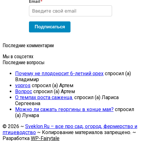
Email
*
Подписаться
Последние комментарии
Мы в соцсетях
Последние вопросы
Почему не плодоносит 6-летний орех
спросил (а)
Владимир
vopros
спросил (а) Артем
Вопрос
спросил (а) Артем
О темпах роста саженца.
спросил (а) Лариса
Сергеевна
Можно ли сажать георгины в конце мая?
спросил
(а) Лунара
©
2026
~
Sveklon.Ru – все про сад, огород, фермерство и
птицеводство
~ Копирование материалов запрещено. ~
Разработка
WP-Fairytale