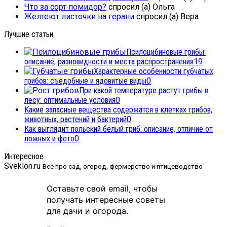
Что за сорт помидор?
спросил (а) Ольга
Желтеют листочки на герани
спросил (а) Вера
Лучшие статьи
Псилоцибиновые грибы:
описание, разновидности и места распространения
19
Характерные особенности губчатых
грибов: съедобные и ядовитые виды
0
При какой температуре растут грибы в
лесу: оптимальные условия
0
Какие запасные вещества содержатся в клетках грибов,
животных, растений и бактерий
0
Как выглядит польский белый гриб: описание, отличие от
ложных и фото
0
Интересное
Sveklon.ru
Все про сад, огород, фермерство и птицеводство
Оставьте свой email, чтобы
получать интересные советы
для дачи и огорода.