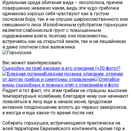
Идеальная среда обитания вида – лесополоса, причем
совершенно неважно какая, ведь эти чудо-грибочки
одинаково хорошо себя чувствуют как в густом
сосновом бору, так и на опушке широколиственного или
смешанного леса. Излюбленным субстратом горькушек
является слабокислый грунт с повышенным
содержанием влаги, поэтому они повсеместны,
встречаясь как на открытой земле, так и на лишайниках
и даже плотном слое валежника.
Вас может заинтересовать:
Съедобен ли гриб ежовик и его описание (+30 фото)?
Бледная поганка: описание, отличие
от других грибов и симптомы отравления
Все
виды съедобных и ложных опят с описанием и фото
Радует и тот факт, что этим грибам не страшны высокие
температурные колебания, благодаря чему они начинают
появляться в лесу еще в начале июня, продолжая
активное плодоношение вплоть до первых заморозков,
а иногда и еще какое-то время после них.
Собирать горькушки, встречающиеся практически на
всей территории Евразийского континента, кроме гор и