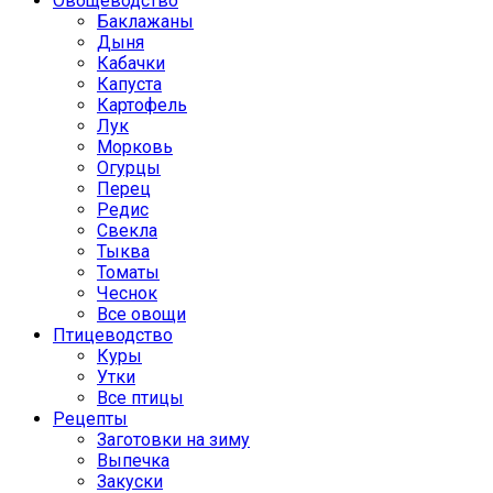
Овощеводство
Баклажаны
Дыня
Кабачки
Капуста
Картофель
Лук
Морковь
Огурцы
Перец
Редис
Свекла
Тыква
Томаты
Чеснок
Все овощи
Птицеводство
Куры
Утки
Все птицы
Рецепты
Заготовки на зиму
Выпечка
Закуски