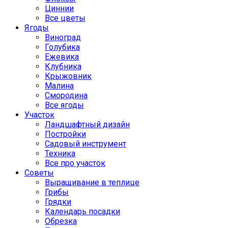
Циннии
Все цветы
Ягоды
Виноград
Голубика
Ежевика
Клубника
Крыжовник
Малина
Смородина
Все ягоды
Участок
Ландшафтный дизайн
Постройки
Садовый инструмент
Техника
Все про участок
Советы
Выращивание в теплице
Грибы
Грядки
Календарь посадки
Обрезка