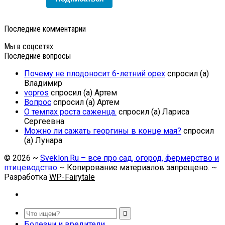
Последние комментарии
Мы в соцсетях
Последние вопросы
Почему не плодоносит 6-летний орех
спросил (а)
Владимир
vopros
спросил (а) Артем
Вопрос
спросил (а) Артем
О темпах роста саженца.
спросил (а) Лариса
Сергеевна
Можно ли сажать георгины в конце мая?
спросил
(а) Лунара
©
2026
~
Sveklon.Ru – все про сад, огород, фермерство и
птицеводство
~ Копирование материалов запрещено. ~
Разработка
WP-Fairytale
Болезни и вредители