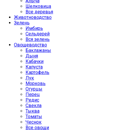
Алыча
Шелковица
Все деревья
Животноводство
Зелень
Имбирь
Сельдерей
Вся зелень
Овощеводство
Баклажаны
Дыня
Кабачки
Капуста
Картофель
Лук
Морковь
Огурцы
Перец
Редис
Свекла
Тыква
Томаты
Чеснок
Все овощи