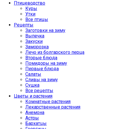
Птицеводство
Куры
Утки
Все птицы
Рецепты
Заготовки на зиму
Выпечка
Закуски
Заморозка
Лечо из болгарского перца
Вторые блюда
Помидоры на зиму
Первые блюда
Салаты
Сливы на зиму
Сушка
Все рецепты
Цветы и растения
Комнатные растения
Лекарственные растения
Анемона
Астры
Бархатцы
Георгины