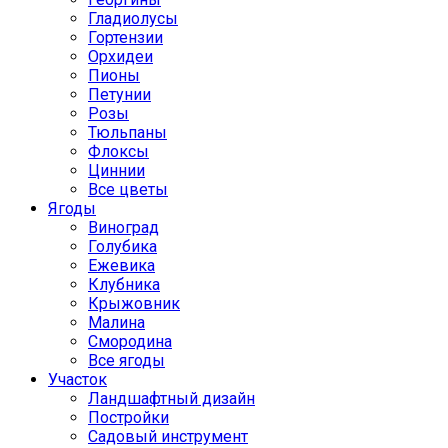
Гладиолусы
Гортензии
Орхидеи
Пионы
Петунии
Розы
Тюльпаны
Флоксы
Циннии
Все цветы
Ягоды
Виноград
Голубика
Ежевика
Клубника
Крыжовник
Малина
Смородина
Все ягоды
Участок
Ландшафтный дизайн
Постройки
Садовый инструмент