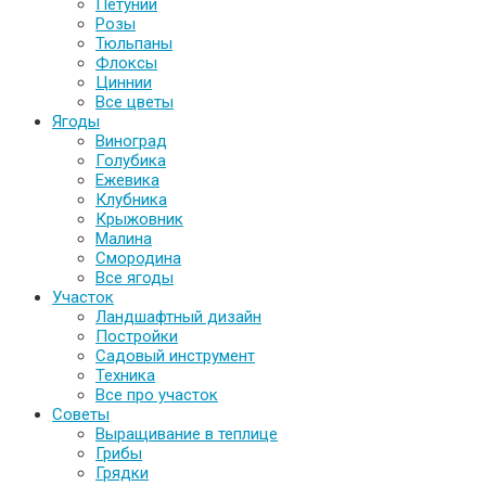
Петунии
Розы
Тюльпаны
Флоксы
Циннии
Все цветы
Ягоды
Виноград
Голубика
Ежевика
Клубника
Крыжовник
Малина
Смородина
Все ягоды
Участок
Ландшафтный дизайн
Постройки
Садовый инструмент
Техника
Все про участок
Советы
Выращивание в теплице
Грибы
Грядки