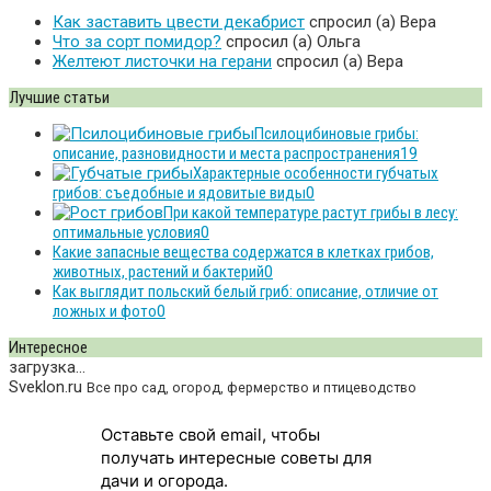
Как заставить цвести декабрист
спросил (а) Вера
Что за сорт помидор?
спросил (а) Ольга
Желтеют листочки на герани
спросил (а) Вера
Лучшие статьи
Псилоцибиновые грибы:
описание, разновидности и места распространения
19
Характерные особенности губчатых
грибов: съедобные и ядовитые виды
0
При какой температуре растут грибы в лесу:
оптимальные условия
0
Какие запасные вещества содержатся в клетках грибов,
животных, растений и бактерий
0
Как выглядит польский белый гриб: описание, отличие от
ложных и фото
0
Интересное
загрузка...
Sveklon.ru
Все про сад, огород, фермерство и птицеводство
Оставьте свой email, чтобы
получать интересные советы для
дачи и огорода.