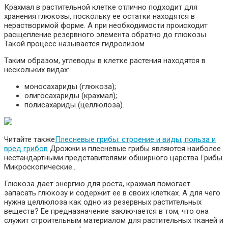
Крахмал в растительной клетке отлично подходит для
хранения глюкозы, поскольку ее остатки находятся в
нерастворимой форме. А при необходимости происходит
расщепление резервного элемента обратно до глюкозы.
Такой процесс называется гидролизом.
Таким образом, углеводы в клетке растения находятся в
нескольких видах:
моносахариды (глюкоза);
олигосахариды (крахмал);
полисахариды (целлюлоза).
Читайте также
Плесневые грибы: строение и виды, польза и
вред грибов
Дрожжи и плесневые грибы являются наиболее
нестандартными представителями обширного царства Грибы.
Микроскопические…
Глюкоза дает энергию для роста, крахмал помогает
запасать глюкозу и содержит ее в своих клетках. А для чего
нужна целлюлоза как одно из резервных растительных
веществ? Ее предназначение заключается в том, что она
служит строительным материалом для растительных тканей и