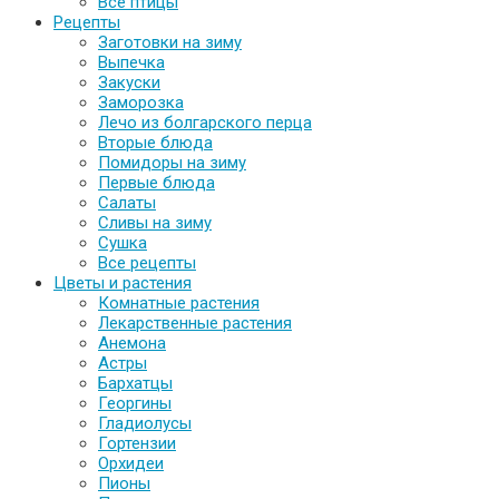
Все птицы
Рецепты
Заготовки на зиму
Выпечка
Закуски
Заморозка
Лечо из болгарского перца
Вторые блюда
Помидоры на зиму
Первые блюда
Салаты
Сливы на зиму
Сушка
Все рецепты
Цветы и растения
Комнатные растения
Лекарственные растения
Анемона
Астры
Бархатцы
Георгины
Гладиолусы
Гортензии
Орхидеи
Пионы