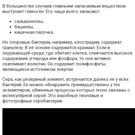
В большинстве случаев главными запасаемым веществом
выступает гликоген. Его чаще всего запасают:
сальмонеллы;
бациллы;
кишечная палочка.
Но споровые бактерии, например, клостридии, содержат
гранулезу. В ее основе содержится крахмал. Если в
окружающей среде, где обитает клетка, отмечается высокое
содержание углерода или фосфора, то она активно
скапливает волютин. Он содержит полифосфаты,
являющиеся источником энергии.
Сера, как резервный элемент, встречается далеко не у всех
бактерий. Ее можно обнаружить преимущественно у тех
экземпляров, обменные процессы которых тесно связаны с
молекулярной серой. Это аэробные тионовые и
фототрофные серобактерии.