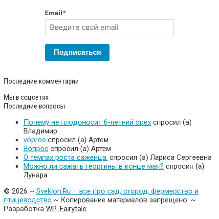
Email
*
Подписаться
Последние комментарии
Мы в соцсетях
Последние вопросы
Почему не плодоносит 6-летний орех
спросил (а)
Владимир
vopros
спросил (а) Артем
Вопрос
спросил (а) Артем
О темпах роста саженца.
спросил (а) Лариса Сергеевна
Можно ли сажать георгины в конце мая?
спросил (а)
Лунара
©
2026
~
Sveklon.Ru – все про сад, огород, фермерство и
птицеводство
~ Копирование материалов запрещено. ~
Разработка
WP-Fairytale