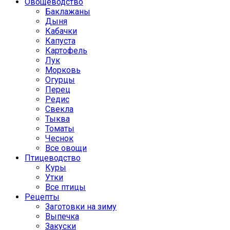
Овощеводство
Баклажаны
Дыня
Кабачки
Капуста
Картофель
Лук
Морковь
Огурцы
Перец
Редис
Свекла
Тыква
Томаты
Чеснок
Все овощи
Птицеводство
Куры
Утки
Все птицы
Рецепты
Заготовки на зиму
Выпечка
Закуски