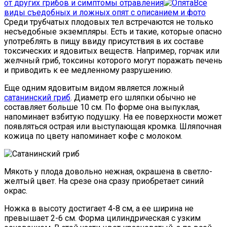
от других грибов и симптомы отравления
Все
виды съедобных и ложных опят с описанием и фото
Среди трубчатых плодовых тел встречаются не только
несъедобные экземпляры. Есть и такие, которые опасно
употреблять в пищу ввиду присутствия в их составе
токсических и ядовитых веществ. Например, горчак или
желчный гриб, токсины которого могут поражать печень
и приводить к ее медленному разрушению.
Еще одним ядовитым видом является ложный
сатанинский гриб
. Диаметр его шляпки обычно не
составляет больше 10 см. По форме она выпуклая,
напоминает взбитую подушку. На ее поверхности может
появляться острая или выступающая кромка. Шляпочная
кожица по цвету напоминает кофе с молоком.
Мякоть у плода довольно нежная, окрашена в светло-
желтый цвет. На срезе она сразу приобретает синий
окрас.
Ножка в высоту достигает 4-8 см, а ее ширина не
превышает 2-6 см. Форма цилиндрическая с узким