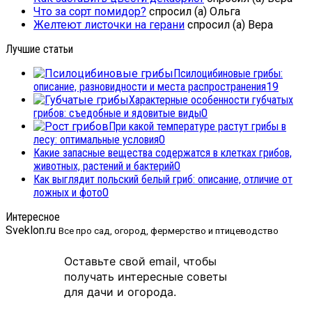
Что за сорт помидор?
спросил (а) Ольга
Желтеют листочки на герани
спросил (а) Вера
Лучшие статьи
Псилоцибиновые грибы:
описание, разновидности и места распространения
19
Характерные особенности губчатых
грибов: съедобные и ядовитые виды
0
При какой температуре растут грибы в
лесу: оптимальные условия
0
Какие запасные вещества содержатся в клетках грибов,
животных, растений и бактерий
0
Как выглядит польский белый гриб: описание, отличие от
ложных и фото
0
Интересное
Sveklon.ru
Все про сад, огород, фермерство и птицеводство
Оставьте свой email, чтобы
получать интересные советы
для дачи и огорода.