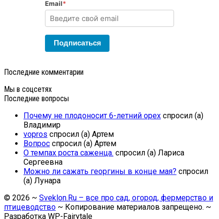
Email
*
Подписаться
Последние комментарии
Мы в соцсетях
Последние вопросы
Почему не плодоносит 6-летний орех
спросил (а)
Владимир
vopros
спросил (а) Артем
Вопрос
спросил (а) Артем
О темпах роста саженца.
спросил (а) Лариса
Сергеевна
Можно ли сажать георгины в конце мая?
спросил
(а) Лунара
©
2026
~
Sveklon.Ru – все про сад, огород, фермерство и
птицеводство
~ Копирование материалов запрещено. ~
Разработка
WP-Fairytale