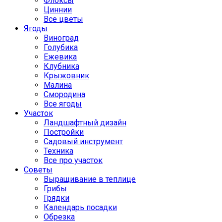
Флоксы
Циннии
Все цветы
Ягоды
Виноград
Голубика
Ежевика
Клубника
Крыжовник
Малина
Смородина
Все ягоды
Участок
Ландшафтный дизайн
Постройки
Садовый инструмент
Техника
Все про участок
Советы
Выращивание в теплице
Грибы
Грядки
Календарь посадки
Обрезка