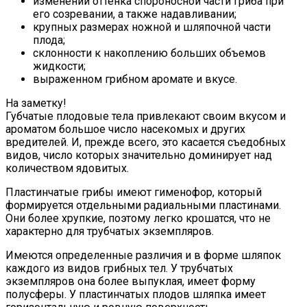
изменении оттенка спороносной части гриба при
его созревании, а также надавливании;
крупных размерах ножной и шляпочной части
плода;
склонности к накоплению больших объемов
жидкости;
выраженном грибном аромате и вкусе.
На заметку!
Губчатые плодовые тела привлекают своим вкусом и
ароматом большое число насекомых и других
вредителей. И, прежде всего, это касается съедобных
видов, число которых значительно доминирует над
количеством ядовитых.
Пластинчатые грибы имеют гименофор, который
формируется отдельными радиальными пластинами.
Они более хрупкие, поэтому легко крошатся, что не
характерно для трубчатых экземпляров.
Имеются определенные различия и в форме шляпок
каждого из видов грибных тел. У трубчатых
экземпляров она более выпуклая, имеет форму
полусферы. У пластинчатых плодов шляпка имеет