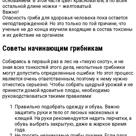
основанием. В этой части цвет красноватый, а по всей
остальной длине ножки – желтоватый.
Важно!
Опасность гриба для здоровья человека пока остается
неподтвержденной. Но это только по той причине, что
ученые не до конца изучили входящие в состав токсины
и их действие на организм.
Советы начинающим грибникам
Собираясь в первый раз в лес на «тихую охоту», и не
зная всех тонкостей этого дела, неопытные грибники
могут допустить определенные ошибки. Но этот процесс
является очень ответственным, поэтому к нему нужно
отнестись серьезно. Чтобы собрать щедрый урожай и не
принести домой ядовитые плоды, необходимо
руководствоваться такими правилами:
Правильно подобрать одежду и обувь. Важно
защитить руки и тело от лесных насекомых и
клещей. На руки рекомендуется надеть перчатки, а
обувь выбрать закрытую, даже в жаркое время
года.
Не трогать незнакомые грибы руками. Если плод