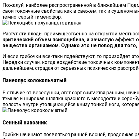
Пожалуй, наиболее распространенной в ближайшем Подмо
свои токсичные свойства как в свежем, так и сушеном 
темно-серый гименофор.
Растут эти плоды преимущественно на открытой местност
критический объем псилоцибина, и зачастую эффект о
вещества организмом. Однако это не повод для того, 
И если грибочки все-таки подействуют, то произойдет эт
Нередки случаи, когда воздействие токсичных компонент
дальнейшем, страдая от серьезных психических расстройс
Панеолус колокольчатый
В отличие от веселушки, этот сорт считается ранним, нач
темная и широкая шляпка красного в молодости и серо-бу
полость внутри утолщающейся книзу тонкой ноги, которая
Сенный навозник
Грибки начинают появляться ранней весной, продолжая р