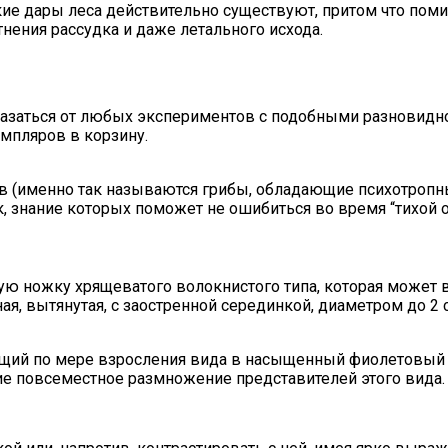
акие дары леса действительно существуют, притом что по
нения рассудка и даже летального исхода.
казаться от любых экспериментов с подобными разновиднос
мпляров в корзину.
ов (именно так называются грибы, обладающие психотроп
, знание которых поможет не ошибиться во время “тихой о
 ножку хрящеватого волокнистого типа, которая может вы
, вытянутая, с заостренной серединкой, диаметром до 2 с
ящий по мере взросления вида в насыщенный фиолетовый о
 повсеместное размножение представителей этого вида.