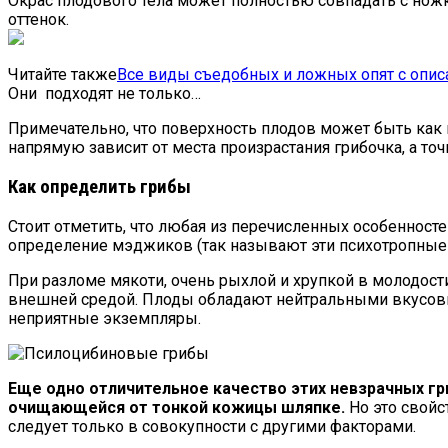
Окрас плодового тела может полностью совпадать с нож
оттенок.
Читайте также
Все виды съедобных и ложных опят с опис
Они подходят не только…
Примечательно, что поверхность плодов может быть как иде
напрямую зависит от места произрастания грибочка, а то
Как определить грибы
Стоит отметить, что любая из перечисленных особенносте
определение мэджиков (так называют эти психотропные 
При разломе мякоти, очень рыхлой и хрупкой в молодости
внешней средой. Плоды обладают нейтральными вкусовы
неприятные экземпляры.
Еще одно отличительное качество этих невзрачных гри
очищающейся от тонкой кожицы шляпке.
Но это свойс
следует только в совокупности с другими факторами.