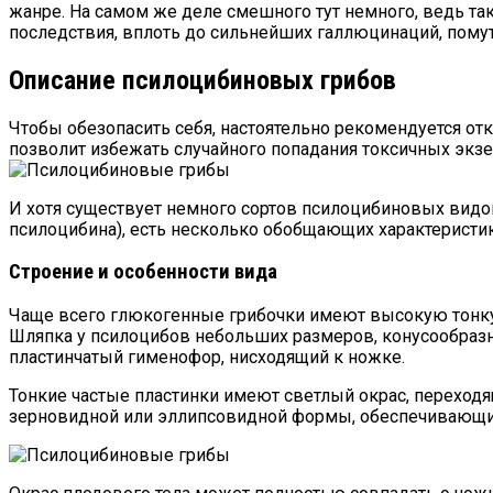
жанре. На самом же деле смешного тут немного, ведь т
последствия, вплоть до сильнейших галлюцинаций, помут
Описание псилоцибиновых грибов
Чтобы обезопасить себя, настоятельно рекомендуется от
позволит избежать случайного попадания токсичных экзе
И хотя существует немного сортов псилоцибиновых вид
псилоцибина), есть несколько обобщающих характеристик
Строение и особенности вида
Чаще всего глюкогенные грибочки имеют высокую тонкую
Шляпка у псилоцибов небольших размеров, конусообразная
пластинчатый гименофор, нисходящий к ножке.
Тонкие частые пластинки имеют светлый окрас, переход
зерновидной или эллипсовидной формы, обеспечивающие