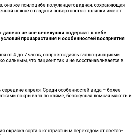
а, она же псилоцибе полуланцетовидная, сохраняющая
вленной ножке с гладкой поверхностью шляпки имеют
о далеко не все веселушки содержат в себе
 условий произрастания и особенностей восприятия
тся от 4 до 7 часов, сопровождаясь галлюцинациями.
 сильным, что пациент так и не восстанавливается в
в середине апреля. Среди особенностей вида – более
татками покрывала по кайме, безвкусная ломкая мякоть и
я окраска сорта с контрастным переходом от светло-