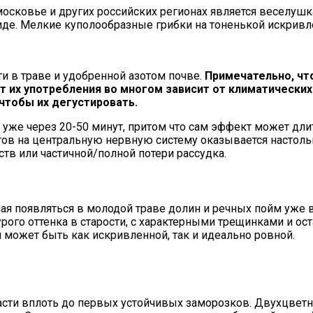
сковье и других российских регионах является веселушк
виде. Мелкие куполообразные грибки на тоненькой искри
и в траве и удобренной азотом почве.
Примечательно, чт
т их употребления во многом зависит от климатических
чтобы их дегустировать.
о уже через 20-50 минут, притом что сам эффект может дли
ов на центральную нервную систему оказывается настолько
тв или частичной/полной потери рассудка.
иная появляться в молодой траве долин и речных пойм уже 
рого оттенка в старости, с характерными трещинками и ос
 может быть как искривленной, так и идеально ровной.
асти вплоть до первых устойчивых заморозков. Двухцветна