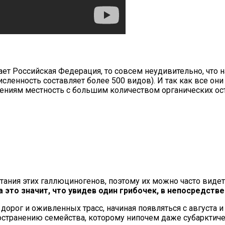
ает Российская Федерация, то совсем неудивительно, что 
сленность составляет более 500 видов). И так как все он
ениям местность с большим количеством органических ос
ания этих галлюциногенов, поэтому их можно часто видеть
а это значит, что увидев один грибочек, в непосредст
рог и оживленных трасс, начиная появляться с августа и
остранению семейства, которому нипочем даже субарктиче