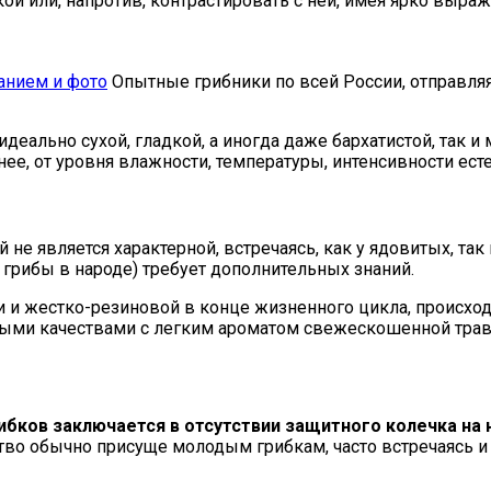
кой или, напротив, контрастировать с ней, имея ярко вы
анием и фото
Опытные грибники по всей России, отправляяс
ально сухой, гладкой, а иногда даже бархатистой, так и мо
чнее, от уровня влажности, температуры, интенсивности ес
й не является характерной, встречаясь, как у ядовитых, т
грибы в народе) требует дополнительных знаний.
 и жестко-резиновой в конце жизненного цикла, происходи
ми качествами с легким ароматом свежескошенной травы 
бков заключается в отсутствии защитного колечка на н
тво обычно присуще молодым грибкам, часто встречаясь и у