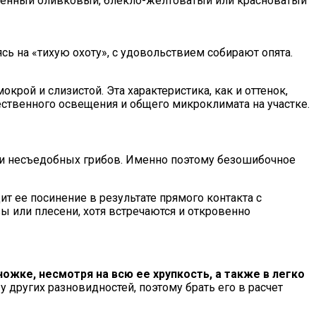
раженный оливковый, блекло-желтоватый или красноватый
ь на «тихую охоту», с удовольствием собирают опята.
крой и слизистой. Эта характеристика, как и оттенок,
тественного освещения и общего микроклимата на участке.
ак и несъедобных грибов. Именно поэтому безошибочное
т ее посинение в результате прямого контакта с
или плесени, хотя встречаются и откровенно
ожке, несмотря на всю ее хрупкость, а также в легко
 других разновидностей, поэтому брать его в расчет