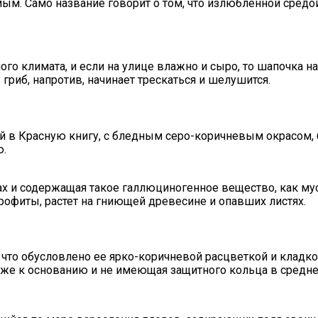
ым. Само название говорит о том, что излюбленной средо
ого климата, и если на улице влажно и сыро, то шапочка н
риб, напротив, начинает трескаться и шелушится.
ый в Красную книгу, с бледным серо-коричневым окрасом,
ю.
ах и содержащая такое галлюциногенное вещество, как му
профиты, растет на гниющей древесине и опавших листях.
, что обусловлено ее ярко-коричневой расцветкой и клад
лиже к основанию и не имеющая защитного кольца в средне