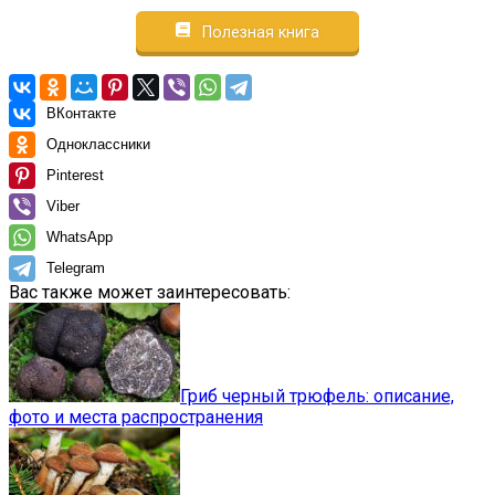
Полезная книга
ВКонтакте
Одноклассники
Pinterest
Viber
WhatsApp
Telegram
Вас также может заинтересовать:
Гриб черный трюфель: описание,
фото и места распространения