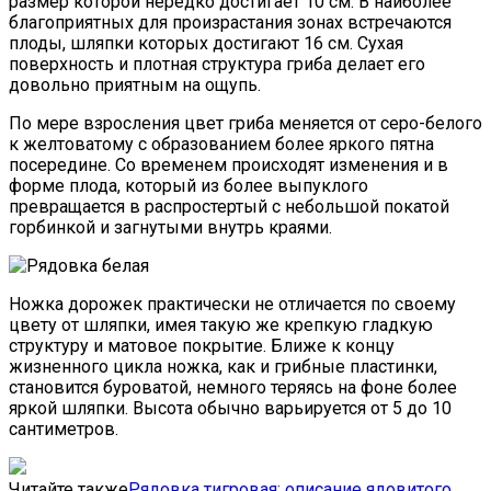
размер которой нередко достигает 10 см. В наиболее
благоприятных для произрастания зонах встречаются
плоды, шляпки которых достигают 16 см. Сухая
поверхность и плотная структура гриба делает его
довольно приятным на ощупь.
По мере взросления цвет гриба меняется от серо-белого
к желтоватому с образованием более яркого пятна
посередине. Со временем происходят изменения и в
форме плода, который из более выпуклого
превращается в распростертый с небольшой покатой
горбинкой и загнутыми внутрь краями.
Ножка дорожек практически не отличается по своему
цвету от шляпки, имея такую же крепкую гладкую
структуру и матовое покрытие. Ближе к концу
жизненного цикла ножка, как и грибные пластинки,
становится буроватой, немного теряясь на фоне более
яркой шляпки. Высота обычно варьируется от 5 до 10
сантиметров.
Читайте также
Рядовка тигровая: описание ядовитого