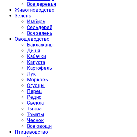
Все деревья
Животноводство
Зелень
Имбирь
Сельдерей
Вся зелень
Овощеводство
Баклажаны
Дыня
Кабачки
Капуста
Картофель
Лук
Морковь
Огурцы
Перец
Редис
Свекла
Тыква
Томаты
Чеснок
Все овощи
Птицеводство