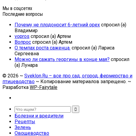
Мы в соцсетях
Последние вопросы
Почему не плодоносит 6-летний орех
спросил (а)
Владимир
vopros
спросил (а) Артем
Вопрос
спросил (а) Артем
О темпах роста саженца.
спросил (а) Лариса
Сергеевна
Можно ли сажать георгины в конце мая?
спросил
(а) Лунара
©
2026
~
Sveklon.Ru – все про сад, огород, фермерство и
птицеводство
~ Копирование материалов запрещено. ~
Разработка
WP-Fairytale
Болезни и вредители
Рецепты
Зелень
Овощеводство