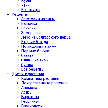
Куры
Утки
Все птицы
Рецепты
Заготовки на зиму
Выпечка
Закуски
Заморозка
Лечо из болгарского перца
Вторые блюда
Помидоры на зиму
Первые блюда
Салаты
Сливы на зиму
Сушка
Все рецепты
Цветы и растения
Комнатные растения
Лекарственные растения
Анемона
Астры
Бархатцы
Георгины
Гладиолусы