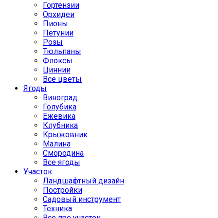
Гортензии
Орхидеи
Пионы
Петунии
Розы
Тюльпаны
Флоксы
Циннии
Все цветы
Ягоды
Виноград
Голубика
Ежевика
Клубника
Крыжовник
Малина
Смородина
Все ягоды
Участок
Ландшафтный дизайн
Постройки
Садовый инструмент
Техника
Все про участок