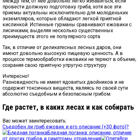
Между тем, от нее довольно легко избавиться, если
провести должную подготовку гриба, хотя все эти
приемы актуальны исключительно для молоденьких
экземпляров, которые обладают легкой приятной
кислинкой. Истинные гурманы сравнивают ежовики с
лисичками, выделяя несколько существенных
преимуществ этого не популярного сорта.
Так, в отличие от деликатесных лесных даров, они
имеют довольно высокую пищевую ценность. А в
процессе термообработки ежовики не теряют в объеме,
сохраняя свою приятную упругую структуру.
Интересно!
Разновидность не имеет ядовитых двойников и не
содержит токсичных веществ, являясь по своей сути
абсолютно съедобным и безопасным грибом.
Где растет, в каких лесах и как собирать
Вас может заинтересовать:
Съедобен ли гриб ежовик и его описание (+30 фото)?
Бледная поганка: описание, отличие
от других грибов и симптомы отравления
Все