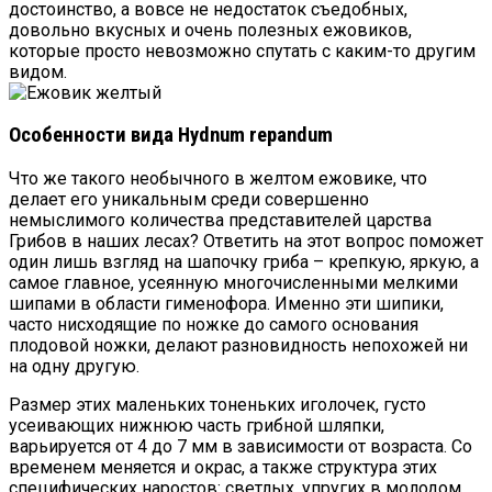
достоинство, а вовсе не недостаток съедобных,
довольно вкусных и очень полезных ежовиков,
которые просто невозможно спутать с каким-то другим
видом.
Особенности вида Hydnum repandum
Что же такого необычного в желтом ежовике, что
делает его уникальным среди совершенно
немыслимого количества представителей царства
Грибов в наших лесах? Ответить на этот вопрос поможет
один лишь взгляд на шапочку гриба – крепкую, яркую, а
самое главное, усеянную многочисленными мелкими
шипами в области гименофора. Именно эти шипики,
часто нисходящие по ножке до самого основания
плодовой ножки, делают разновидность непохожей ни
на одну другую.
Размер этих маленьких тоненьких иголочек, густо
усеивающих нижнюю часть грибной шляпки,
варьируется от 4 до 7 мм в зависимости от возраста. Со
временем меняется и окрас, а также структура этих
специфических наростов: светлых, упругих в молодом