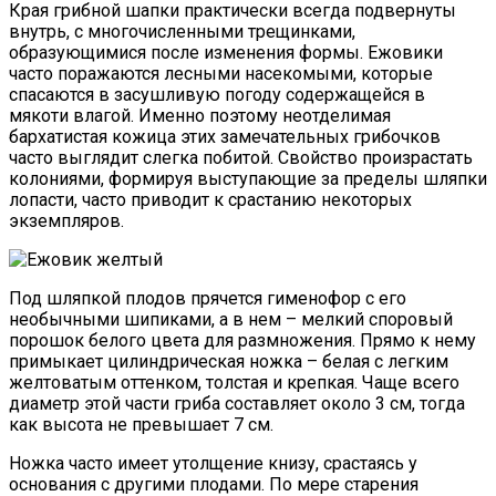
Края грибной шапки практически всегда подвернуты
внутрь, с многочисленными трещинками,
образующимися после изменения формы. Ежовики
часто поражаются лесными насекомыми, которые
спасаются в засушливую погоду содержащейся в
мякоти влагой. Именно поэтому неотделимая
бархатистая кожица этих замечательных грибочков
часто выглядит слегка побитой. Свойство произрастать
колониями, формируя выступающие за пределы шляпки
лопасти, часто приводит к срастанию некоторых
экземпляров.
Под шляпкой плодов прячется гименофор с его
необычными шипиками, а в нем – мелкий споровый
порошок белого цвета для размножения. Прямо к нему
примыкает цилиндрическая ножка – белая с легким
желтоватым оттенком, толстая и крепкая. Чаще всего
диаметр этой части гриба составляет около 3 см, тогда
как высота не превышает 7 см.
Ножка часто имеет утолщение книзу, срастаясь у
основания с другими плодами. По мере старения