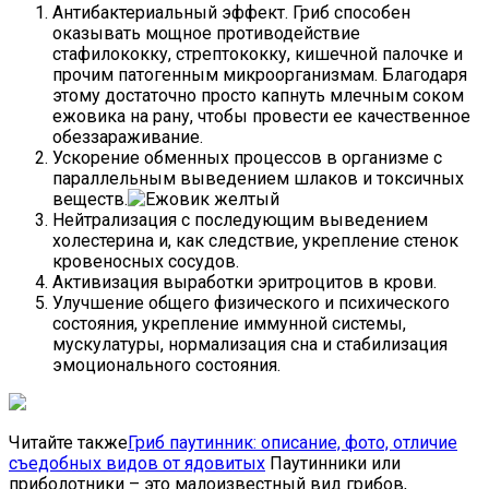
Антибактериальный эффект. Гриб способен
оказывать мощное противодействие
стафилококку, стрептококку, кишечной палочке и
прочим патогенным микроорганизмам. Благодаря
этому достаточно просто капнуть млечным соком
ежовика на рану, чтобы провести ее качественное
обеззараживание.
Ускорение обменных процессов в организме с
параллельным выведением шлаков и токсичных
веществ.
Нейтрализация с последующим выведением
холестерина и, как следствие, укрепление стенок
кровеносных сосудов.
Активизация выработки эритроцитов в крови.
Улучшение общего физического и психического
состояния, укрепление иммунной системы,
мускулатуры, нормализация сна и стабилизация
эмоционального состояния.
Читайте также
Гриб паутинник: описание, фото, отличие
съедобных видов от ядовитых
Паутинники или
приболотники – это малоизвестный вид грибов,