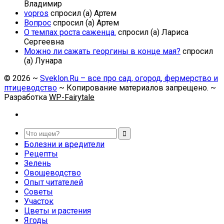
Владимир
vopros
спросил (а) Артем
Вопрос
спросил (а) Артем
О темпах роста саженца.
спросил (а) Лариса
Сергеевна
Можно ли сажать георгины в конце мая?
спросил
(а) Лунара
©
2026
~
Sveklon.Ru – все про сад, огород, фермерство и
птицеводство
~ Копирование материалов запрещено. ~
Разработка
WP-Fairytale
Болезни и вредители
Рецепты
Зелень
Овощеводство
Опыт читателей
Советы
Участок
Цветы и растения
Ягоды