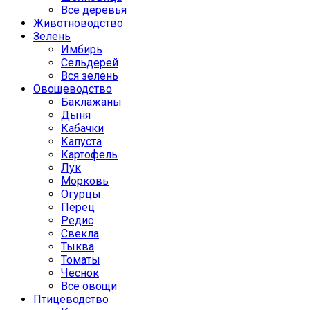
Все деревья
Животноводство
Зелень
Имбирь
Сельдерей
Вся зелень
Овощеводство
Баклажаны
Дыня
Кабачки
Капуста
Картофель
Лук
Морковь
Огурцы
Перец
Редис
Свекла
Тыква
Томаты
Чеснок
Все овощи
Птицеводство