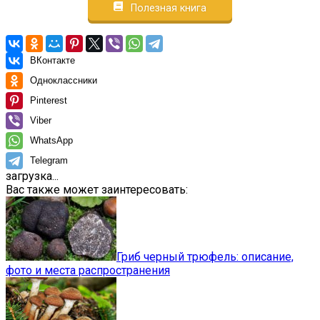
Полезная книга
ВКонтакте
Одноклассники
Pinterest
Viber
WhatsApp
Telegram
загрузка...
Вас также может заинтересовать:
Гриб черный трюфель: описание,
фото и места распространения