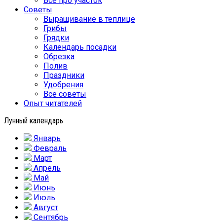
Все про участок
Советы
Выращивание в теплице
Грибы
Грядки
Календарь посадки
Обрезка
Полив
Праздники
Удобрения
Все советы
Опыт читателей
Лунный календарь
Январь
Февраль
Март
Апрель
Май
Июнь
Июль
Август
Сентябрь