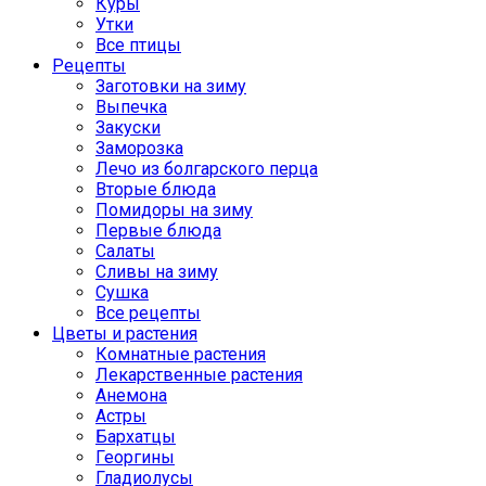
Куры
Утки
Все птицы
Рецепты
Заготовки на зиму
Выпечка
Закуски
Заморозка
Лечо из болгарского перца
Вторые блюда
Помидоры на зиму
Первые блюда
Салаты
Сливы на зиму
Сушка
Все рецепты
Цветы и растения
Комнатные растения
Лекарственные растения
Анемона
Астры
Бархатцы
Георгины
Гладиолусы