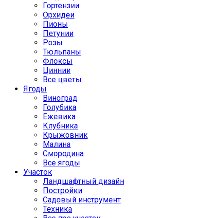
Гортензии
Орхидеи
Пионы
Петунии
Розы
Тюльпаны
Флоксы
Циннии
Все цветы
Ягоды
Виноград
Голубика
Ежевика
Клубника
Крыжовник
Малина
Смородина
Все ягоды
Участок
Ландшафтный дизайн
Постройки
Садовый инструмент
Техника