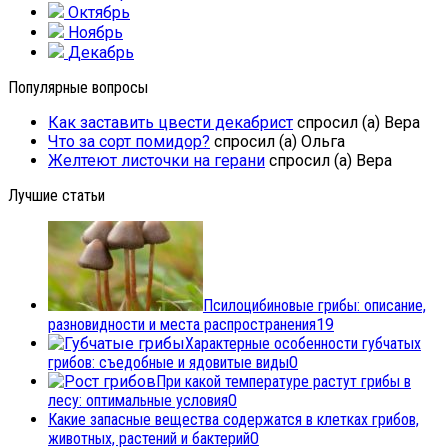
Октябрь
Ноябрь
Декабрь
Популярные вопросы
Как заставить цвести декабрист
спросил (а) Вера
Что за сорт помидор?
спросил (а) Ольга
Желтеют листочки на герани
спросил (а) Вера
Лучшие статьи
Псилоцибиновые грибы: описание,
разновидности и места распространения
19
Характерные особенности губчатых
грибов: съедобные и ядовитые виды
0
При какой температуре растут грибы в
лесу: оптимальные условия
0
Какие запасные вещества содержатся в клетках грибов,
животных, растений и бактерий
0