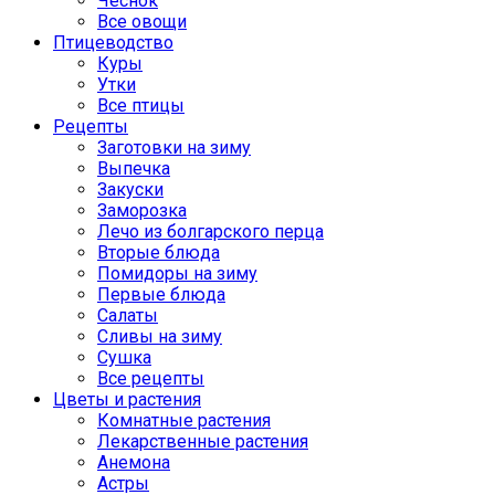
Чеснок
Все овощи
Птицеводство
Куры
Утки
Все птицы
Рецепты
Заготовки на зиму
Выпечка
Закуски
Заморозка
Лечо из болгарского перца
Вторые блюда
Помидоры на зиму
Первые блюда
Салаты
Сливы на зиму
Сушка
Все рецепты
Цветы и растения
Комнатные растения
Лекарственные растения
Анемона
Астры