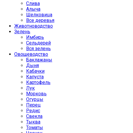
Слива
Алыча
Шелковица
Все деревья
Животноводство
Зелень
Имбирь
Сельдерей
Вся зелень
Овощеводство
Баклажаны
Дыня
Кабачки
Капуста
Картофель
Лук
Морковь
Огурцы
Перец
Редис
Свекла
Тыква
Томаты