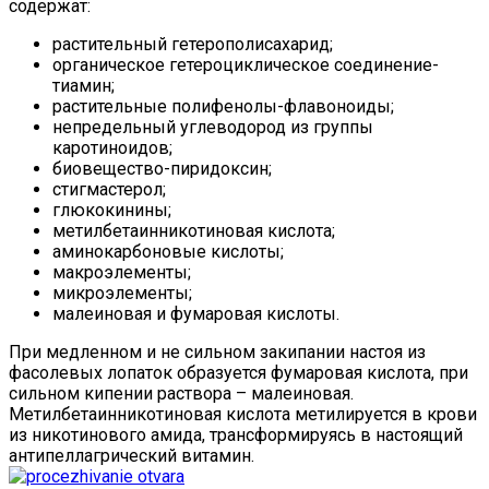
содержат:
растительный гетерополисахарид;
органическое гетероциклическое соединение-
тиамин;
растительные полифенолы-флавоноиды;
непредельный углеводород из группы
каротиноидов;
биовещество-пиридоксин;
стигмастерол;
глюкокинины;
метилбетаинникотиновая кислота;
аминокарбоновые кислоты;
макроэлементы;
микроэлементы;
малеиновая и фумаровая кислоты.
При медленном и не сильном закипании настоя из
фасолевых лопаток образуется фумаровая кислота, при
сильном кипении раствора – малеиновая.
Метилбетаинникотиновая кислота метилируется в крови
из никотинового амида, трансформируясь в настоящий
антипеллагрический витамин.