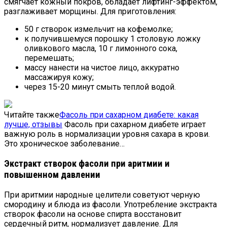
смягчает кожный покров, обладает лифтинг-эффектом,
разглаживает морщины. Для приготовления:
50 г створок измельчит на кофемолке;
к получившемуся порошку 1 столовую ложку
оливкового масла, 10 г лимонного сока,
перемешать;
массу нанести на чистое лицо, аккуратно
массажируя кожу;
через 15-20 минут смыть теплой водой.
Читайте также
Фасоль при сахарном диабете: какая
лучше, отзывы
Фасоль при сахарном диабете играет
важную роль в нормализации уровня сахара в крови.
Это хроническое заболевание…
Экстракт створок фасоли при аритмии и
повышенном давлении
При аритмии народные целители советуют черную
смородину и блюда из фасоли. Употребление экстракта
створок фасоли на основе спирта восстановит
сердечный ритм, нормализует давление. Для