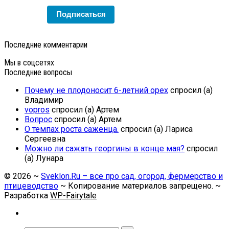
Подписаться
Последние комментарии
Мы в соцсетях
Последние вопросы
Почему не плодоносит 6-летний орех
спросил (а)
Владимир
vopros
спросил (а) Артем
Вопрос
спросил (а) Артем
О темпах роста саженца.
спросил (а) Лариса
Сергеевна
Можно ли сажать георгины в конце мая?
спросил
(а) Лунара
©
2026
~
Sveklon.Ru – все про сад, огород, фермерство и
птицеводство
~ Копирование материалов запрещено. ~
Разработка
WP-Fairytale