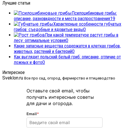
Лучшие статьи
Псилоцибиновые грибы:
описание, разновидности и места распространения
19
Характерные особенности губчатых
грибов: съедобные и ядовитые виды
0
При какой температуре растут грибы в
лесу: оптимальные условия
0
Какие запасные вещества содержатся в клетках грибов,
животных, растений и бактерий
0
Как выглядит польский белый гриб: описание, отличие от
ложных и фото
0
Интересное
Sveklon.ru
Все про сад, огород, фермерство и птицеводство
Оставьте свой email, чтобы
получать интересные советы
для дачи и огорода.
Email
*