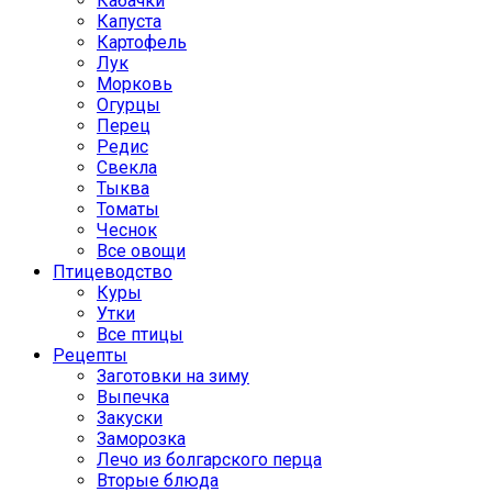
Кабачки
Капуста
Картофель
Лук
Морковь
Огурцы
Перец
Редис
Свекла
Тыква
Томаты
Чеснок
Все овощи
Птицеводство
Куры
Утки
Все птицы
Рецепты
Заготовки на зиму
Выпечка
Закуски
Заморозка
Лечо из болгарского перца
Вторые блюда