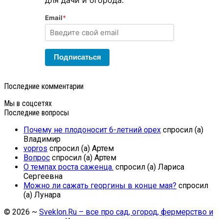
для дачи и огорода.
Email
*
Подписаться
Последние комментарии
Мы в соцсетях
Последние вопросы
Почему не плодоносит 6-летний орех
спросил (а)
Владимир
vopros
спросил (а) Артем
Вопрос
спросил (а) Артем
О темпах роста саженца.
спросил (а) Лариса
Сергеевна
Можно ли сажать георгины в конце мая?
спросил
(а) Лунара
©
2026
~
Sveklon.Ru – все про сад, огород, фермерство и