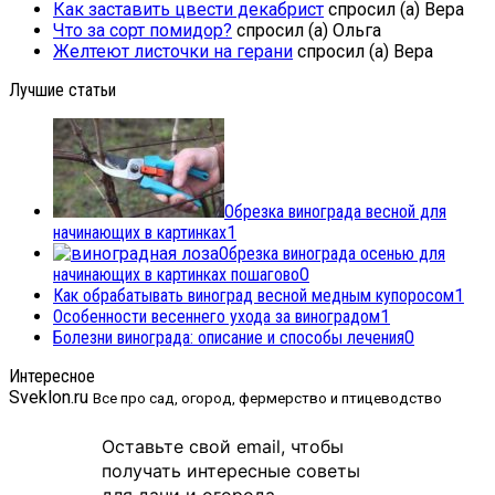
Как заставить цвести декабрист
спросил (а) Вера
Что за сорт помидор?
спросил (а) Ольга
Желтеют листочки на герани
спросил (а) Вера
Лучшие статьи
Обрезка винограда весной для
начинающих в картинках
1
Обрезка винограда осенью для
начинающих в картинках пошагово
0
Как обрабатывать виноград весной медным купоросом
1
Особенности весеннего ухода за виноградом
1
Болезни винограда: описание и способы лечения
0
Интересное
Sveklon.ru
Все про сад, огород, фермерство и птицеводство
Оставьте свой email, чтобы
получать интересные советы