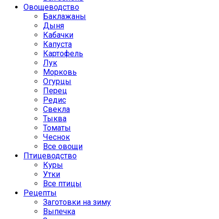
Овощеводство
Баклажаны
Дыня
Кабачки
Капуста
Картофель
Лук
Морковь
Огурцы
Перец
Редис
Свекла
Тыква
Томаты
Чеснок
Все овощи
Птицеводство
Куры
Утки
Все птицы
Рецепты
Заготовки на зиму
Выпечка