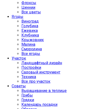
Флоксы
Циннии
Все цветы
Ягоды
Виноград
Голубика
Ежевика
Клубника
Крыжовник
Малина
Смородина
Все ягоды
Участок
Ландшафтный дизайн
Постройки
Садовый инструмент
Техника
Все про участок
Советы
Выращивание в теплице
Грибы
Грядки
Календарь посадки