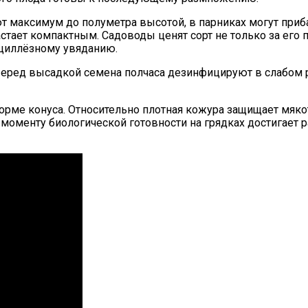
 максимум до полуметра высотой, в парниках могут приба
стает компактным. Садоводы ценят сорт не только за его
ициллёзному увяданию.
 Перед высадкой семена полчаса дезинфицируют в слабом 
рме конуса. Относительно плотная кожура защищает мяк
к моменту биологической готовности на грядках достигает