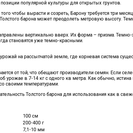
ет позиции популярной культуры для открытых грунтов.
того чтобы вырасти и созреть, Барону требуется три месяц
уст Толстого барона может преодолеть метровую высоту. 
направлены вертикально вверх. Их форма – призма. Темно-
огда становятся уже темно-красными.
урожай на рассыпчатой земле, где корневая система суще
ается от той, что обещают производители семян. Если селе
об урожае в 7-14 кг с одного кв метра. Как обычно, истин
со своими температурами.
ательность Толстого барона для использования как в св
100 см
200-400 г
7,1-10 мм