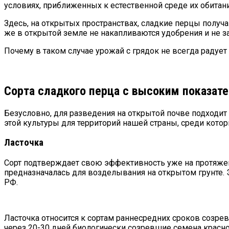
условиях, приближенных к естественной среде их обитани
Здесь, на открытых пространствах, сладкие перцы получа
же в открытой земле не накапливаются удобрения и не з
Почему в таком случае урожай с грядок не всегда радуе
Сорта сладкого перца с высоким показат
Безусловно, для разведения на открытой почве подходи
этой культуры для территорий нашей страны, среди котор
Ласточка
Сорт подтверждает свою эффективность уже на протяжени
предназначалась для возделывания на открытом грунте. 
РФ.
Ласточка относится к сортам раннесредних сроков созре
через 20-30 дней биологически созревшие семена крас