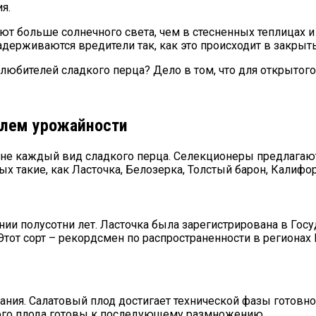
я.
ют больше солнечного света, чем в стесненных теплицах и
адерживаются вредители так, как это происходит в закры
т любителей сладкого перца? Дело в том, что для открыто
елем урожайности
т не каждый вид сладкого перца. Селекционеры предлаг
ых такие, как
Ласточка, Белозерка, Толстый барон, Калифор
и полусотни лет. Ласточка была зарегистрирована в Госу
Этот сорт – рекордсмен по распространенности в регионах
вания. Салатовый плод достигает технической фазы готовн
ного плода готовы к последующему размножению.