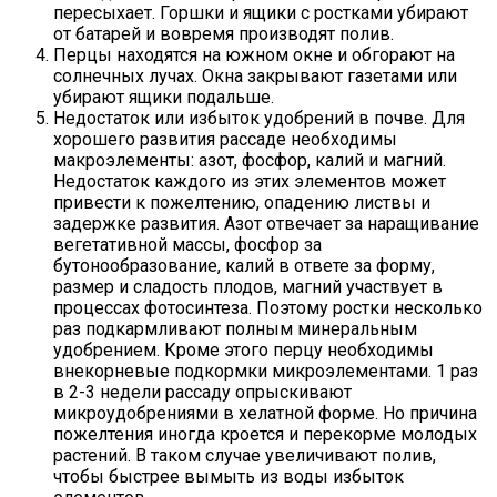
пересыхает. Горшки и ящики с ростками убирают
от батарей и вовремя производят полив.
Перцы находятся на южном окне и обгорают на
солнечных лучах. Окна закрывают газетами или
убирают ящики подальше.
Недостаток или избыток удобрений в почве. Для
хорошего развития рассаде необходимы
макроэлементы: азот, фосфор, калий и магний.
Недостаток каждого из этих элементов может
привести к пожелтению, опадению листвы и
задержке развития. Азот отвечает за наращивание
вегетативной массы, фосфор за
бутонообразование, калий в ответе за форму,
размер и сладость плодов, магний участвует в
процессах фотосинтеза. Поэтому ростки несколько
раз подкармливают полным минеральным
удобрением. Кроме этого перцу необходимы
внекорневые подкормки микроэлементами. 1 раз
в 2-3 недели рассаду опрыскивают
микроудобрениями в хелатной форме. Но причина
пожелтения иногда кроется и перекорме молодых
растений. В таком случае увеличивают полив,
чтобы быстрее вымыть из воды избыток