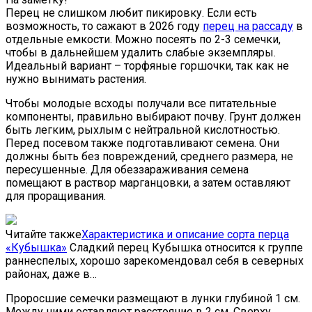
Перец не слишком любит пикировку. Если есть
возможность, то сажают в
2026
году
перец на рассаду
в
отдельные емкости. Можно посеять по 2-3 семечки,
чтобы в дальнейшем удалить слабые экземпляры.
Идеальный вариант – торфяные горшочки, так как не
нужно вынимать растения.
Чтобы молодые всходы получали все питательные
компоненты, правильно выбирают почву. Грунт должен
быть легким, рыхлым с нейтральной кислотностью.
Перед посевом также подготавливают семена. Они
должны быть без повреждений, среднего размера, не
пересушенные. Для обеззараживания семена
помещают в раствор марганцовки, а затем оставляют
для проращивания.
Читайте также
Характеристика и описание сорта перца
«Кубышка»
Сладкий перец Кубышка относится к группе
раннеспелых, хорошо зарекомендовал себя в северных
районах, даже в…
Проросшие семечки размещают в лунки глубиной 1 см.
Между ними оставляют расстояние в 2 см. Сверху