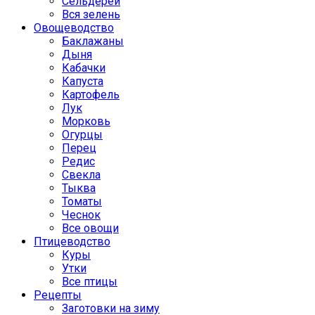
Сельдерей
Вся зелень
Овощеводство
Баклажаны
Дыня
Кабачки
Капуста
Картофель
Лук
Морковь
Огурцы
Перец
Редис
Свекла
Тыква
Томаты
Чеснок
Все овощи
Птицеводство
Куры
Утки
Все птицы
Рецепты
Заготовки на зиму