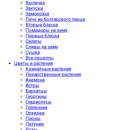
Выпечка
Закуски
Заморозка
Лечо из болгарского перца
Вторые блюда
Помидоры на зиму
Первые блюда
Салаты
Сливы на зиму
Сушка
Все рецепты
Цветы и растения
Комнатные растения
Лекарственные растения
Анемона
Астры
Бархатцы
Георгины
Гладиолусы
Гортензии
Орхидеи
Пионы
Петунии
Розы