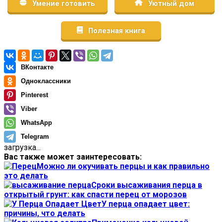
Умение готовить
Уютный дом
Полезная книга
ВКонтакте
Одноклассники
Pinterest
Viber
WhatsApp
Telegram
загрузка...
Вас также может заинтересовать:
Можно ли окучивать перцы и как правильно
это делать
Сроки высаживания перца в
открытый грунт: как спасти перец от морозов
У перца опадает цвет:
причины, что делать