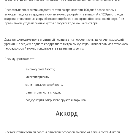
Спелость первых перчиков достигается по прошествии 100 дней после первых
всходов. Так, уже в середине июля их можно употреблять в пищу. А к 120 дню плоды
созревают полностью и приобретают еще более насыщенный освежающий вкус. При
правильном уходе перечные кусты плодоносят до конца сентября.
Доказано, что даже при загущенной посадке этих перцев, кусты дают очень хороший
урожай. В среднем с одного квадратного метра выходит до 10 килограммов отборного
перца, который можно использовать в различных целях.
Преимущества сорта:
высокоурожайность;
многоплодность;
отличная жизнестойкость;
ранняя спелость плодов;
подходит для открытого грунта и парника.
Аккорд
Часто жители средней полосы для своих огородов выбирают перцы сорта Аккорд