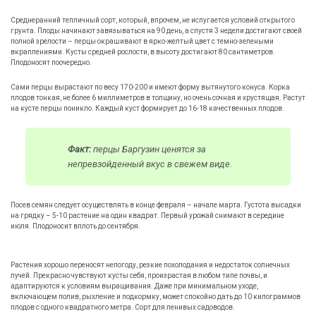
Среднеранний тепличный сорт, который, впрочем, не испугается условий открытого
грунта. Плоды начинают завязываться на 90 день, а спустя 3 недели достигают своей
полной зрелости – перцы окрашивают в ярко-желтый цвет с темно-зелеными
вкраплениями. Кусты средней рослости, в высоту достигают 80 сантиметров.
Плодоносят поочередно.
Сами перцы вырастают по весу 170-200 и имеют форму вытянутого конуса. Корка
плодов тонкая, не более 6 миллиметров в толщину, но очень сочная и хрустящая. Растут
на кусте перцы поникло. Каждый куст формирует до 16-18 качественных плодов.
Факт:
перцы Баргузин ценятся за
непревзойденный вкус в свежем виде.
Посев семян следует осуществлять в конце февраля – начале марта. Густота высадки
на грядку – 5-10 растение на один квадрат. Первый урожай снимают в середине
июля. Плодоносит вплоть до сентября.
Растения хорошо переносят непогоду, резкие похолодания и недостаток солнечных
лучей. Прекрасно чувствуют кусты себя, произрастая в любом типе почвы, и
адаптируются к условиям выращивания. Даже при минимальном уходе,
включающем полив, рыхление и подкормку, может спокойно дать до 10 килограммов
плодов с одного квадратного метра. Сорт для ленивых садоводов.