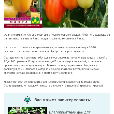
Один из самых популярных сортов на Подмосковных огородах. Любят его садоводы за
раннеспелость, внешний вид плодов и, конечно же, отменный вкус.
Кусты этого сорта полудетерминантные, часто вырастают в высоту в 60-90
сантиметров. Листва светло-зеленая. Требуется опора и подвязка.
Сорт ценится за красивые небольшие плоды, похожие на усеченные конусы, массой от
90 до 160 граммов. Кожура глянцевая, 6-7 миллиметров толщиной, окрашена в
оранжевый, а затем красный цвет. Мякоть сочная, сладковатая. Каждый куст
формирует до 20-30 плодов, которые можно срывать еще в стадии технической
спелости, когда они окрашены в светло-желтые оттенки.
Любят этот сорт использовать крупные фермерские хозяйства на реализацию.
Сорванец известен хорошей лежкостью плодов и повышенной транспортировкой.
Вас может заинтересовать:
Благоприятные дни для