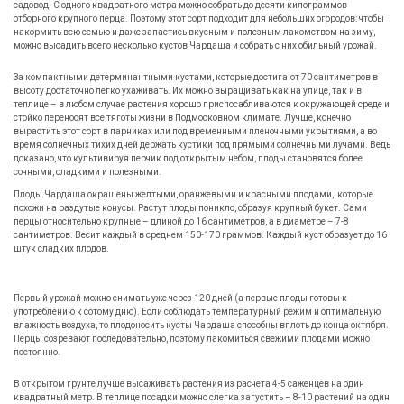
садовод. С одного квадратного метра можно собрать до десяти килограммов
отборного крупного перца. Поэтому этот сорт подходит для небольших огородов: чтобы
накормить всю семью и даже запастись вкусным и полезным лакомством на зиму,
можно высадить всего несколько кустов Чардаша и собрать с них обильный урожай.
За компактными детерминантными кустами, которые достигают 70 сантиметров в
высоту достаточно легко ухаживать. Их можно выращивать как на улице, так и в
теплице – в любом случае растения хорошо приспосабливаются к окружающей среде и
стойко переносят все тяготы жизни в Подмосковном климате. Лучше, конечно
вырастить этот сорт в парниках или под временными пленочными укрытиями, а во
время солнечных тихих дней держать кустики под прямыми солнечными лучами. Ведь
доказано, что культивируя перчик под открытым небом, плоды становятся более
сочными, сладкими и полезными.
Плоды Чардаша окрашены желтыми, оранжевыми и красными плодами, которые
похожи на раздутые конусы. Растут плоды поникло, образуя крупный букет. Сами
перцы относительно крупные – длиной до 16 сантиметров, а в диаметре – 7-8
сантиметров. Весит каждый в среднем 150-170 граммов. Каждый куст образует до 16
штук сладких плодов.
Первый урожай можно снимать уже через 120 дней (а первые плоды готовы к
употреблению к сотому дню). Если соблюдать температурный режим и оптимальную
влажность воздуха, то плодоносить кусты Чардаша способны вплоть до конца октября.
Перцы созревают последовательно, поэтому лакомиться свежими плодами можно
постоянно.
В открытом грунте лучше высаживать растения из расчета 4-5 саженцев на один
квадратный метр. В теплице посадки можно слегка загустить – 8-10 растений на один