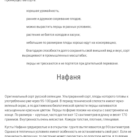
Преимущества сорта:
хорошая урожайность;
раннее и дружное созревание плодов;
можно вырастить перцы в разных условиях;
растения не боятся холодов и засухи;
небольшие по размерам плоды хорошо идут на консервацию;
благодаря способности долго сохранять свой внешний вид и вкус, сорт
выращивают в промышленных масштабах;
перцы не трескаются и не портятся при длительной перевозке.
Нафаня
Оригинальный сорт русской селекции. Ультраранний сорт, плоды которого готовы к
употреблению уже через 95-100 дней. В период технической спелости имеют ярко-
зеленый окрас, а по достижению биологической зрелости перцы наливаются
насыщенным красным цветом. Перцы по форме похожи на конусы с заострением на
конце. По размера – крупные, часто достигают 12 сантиметров в длину и весят 170
граммов. Внутренность очень мясистая. Кожура толстая, плотная, глянцевая.
Кусты Нафани среднерослые и в открытом грунте вытягиваются до 90 сантиметров.
Однако в тепличных условиях имеют особенность не останавливать свой рост. Если не
прищипнуть верхушку, то растение может разрастись до полутора метра, в то время