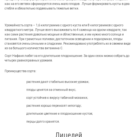
как на его ветвях сформируется очень мало плодов. Лучше формировать кусты в два
стебля и обязательно подвязывать тяжелые ветки.
Урожайность сорта – 1,6 килограмма с одного куста или 8 килограммов с одного
квадратного метра. Лучше всего высаживать по 4 саженца на одном квадрате, так
как сами растения довольно мощные и облиственные, и им нужно много солнца и
питания. При грамотных поливах, достаточном освещении и подкормках, плоды
становятся очень сочными и сладкими. Рекомендовано употреблять их в свежем виде
из-за большого количества витамина С.
Сорт Нафаня любят за его длительное плодоношение. За один сезон можно собрать до
четырех равноправных урожаев.
Преимущества сорта:
растения дают стабильно высокие урожаи;
плоды ценятся за отменный вкус;
сорт устойчив к вирусу табачной мозаики;
растения хорошо переносят непогоду;
длительное цветение и плодоношение кустов;
перцы долго хранятся.
Лицедей