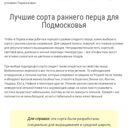
условиях Подмосковья.
Лучшие сорта раннего перца для
Подмосковья
Чтобы в Подмосковье добиться хорошего урожая сладкого перца, нужно выбирать
сорта с ранним сроком созревания. Для средней полосы, пожалуй, это главное условие
для результативного выращивания перцев. Непродолжительное лето, короткий
световой день, дневные и ночные перепады температуры – все эти факторы могут
негативно сказаться на цветении и завязывании плодов.
При выборе подходящего сорта следует также опираться на свойства перца
безболезненно переносить все тяготы жизни в этом регионе. По наблюдениям
огородников, к лучшим сортам, которые созревают в среднем за 90 дней после посева
и обладают высокой жизнеспособностью, относятся Буратино, Винни-пух, Фунтик,
Чардаш, Юнга, Нафаня и некоторые другие. Помимо ранних сроков созревания и
невероятной неприхотливости к окружающей среде, за ними просто ухаживать:
кустики вырастают небольшими, поэтому их легко прикрыть пленкой. Урожай с них
получается не очень большой, но зато стабильный и очень качественный.
Для справки:
эти сорта были разработаны
специально для выращивания в средней широте,