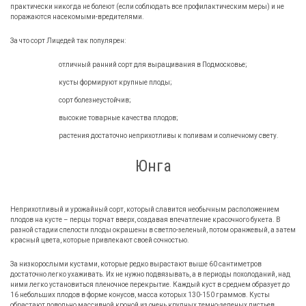
практически никогда не болеют (если соблюдать все профилактическим меры) и не
поражаются насекомыми-вредителями.
За что сорт Лицедей так популярен:
отличный ранний сорт для выращивания в Подмосковье;
кусты формируют крупные плоды;
сорт болезнеустойчив;
высокие товарные качества плодов;
растения достаточно неприхотливы к поливам и солнечному свету.
Юнга
Неприхотливый и урожайный сорт, который славится необычным расположением
плодов на кусте – перцы торчат вверх, создавая впечатление красочного букета. В
разной стадии спелости плоды окрашены в светло-зеленый, потом оранжевый, а затем
красный цвета, которые привлекают своей сочностью.
За низкорослыми кустами, которые редко вырастают выше 60 сантиметров
достаточно легко ухаживать. Их не нужно подвязывать, а в периоды похолоданий, над
ними легко установиться пленочное перекрытие. Каждый куст в среднем образует до
16 небольших плодов в форме конусов, масса которых 130-150 граммов. Кусты
обрастают довольно массивной кроной из очень крупных темно-зеленых листьев.