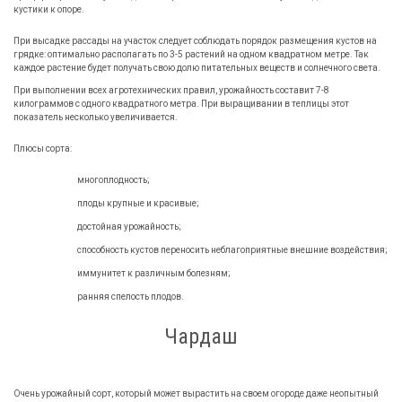
кустики к опоре.
При высадке рассады на участок следует соблюдать порядок размещения кустов на
грядке: оптимально располагать по 3-5 растений на одном квадратном метре. Так
каждое растение будет получать свою долю питательных веществ и солнечного света.
При выполнении всех агротехнических правил, урожайность составит 7-8
килограммов с одного квадратного метра. При выращивании в теплицы этот
показатель несколько увеличивается.
Плюсы сорта:
многоплодность;
плоды крупные и красивые;
достойная урожайность;
способность кустов переносить неблагоприятные внешние воздействия;
иммунитет к различным болезням;
ранняя спелость плодов.
Чардаш
Очень урожайный сорт, который может вырастить на своем огороде даже неопытный