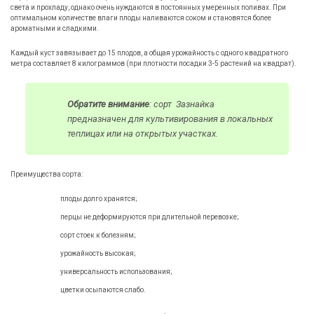
света и прохладу, однако очень нуждаются в постоянных умеренных поливах. При
оптимальном количестве влаги плоды наливаются соком и становятся более
ароматными и сладкими.
Каждый куст завязывает до 15 плодов, а общая урожайность с одного квадратного
метра составляет 8 килограммов (при плотности посадки 3-5 растений на квадрат).
Обратите внимание
: сорт Зазнайка
предназначен для культивирования в локальных
теплицах или на открытых участках.
Преимущества сорта:
плоды долго хранятся;
перцы не деформируются при длительной перевозке;
сорт стоек к болезням;
урожайность высокая;
универсальность использования;
цветки осыпаются слабо.