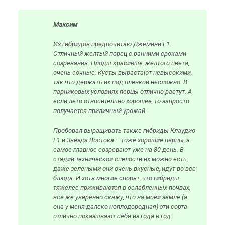
Максим
Из гибридов предпочитаю Джемини F1.
Отличный желтый перец с ранними сроками
созревания. Плоды красивые, желтого цвета,
очень сочные. Кусты вырастают невысокими,
так что держать их под пленкой несложно. В
парниковых условиях перцы отлично растут. А
если лето относительно хорошее, то запросто
получается приличный урожай.
Пробовал выращивать также гибриды Клаудио
F1 и Звезда Востока – тоже хорошие перцы, а
самое главное созревают уже на 80 день. В
стадии технической спелости их можно есть,
даже зелеными они очень вкусные, идут во все
блюда. И хотя многие спорят, что гибриды
тяжелее приживаются в ослабленных почвах,
все же уверенно скажу, что на моей земле (а
она у меня далеко неплодородная) эти сорта
отлично показывают себя из года в год.