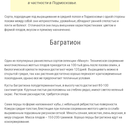
в частности в Подмосковье.
Сорта, подходящие под выращивание в средней полосе и Подмосковье с одной стороны
похожи между собой: они неприхотливы, урожайные, обладают ранней спелостью и
почти не болеют. Отличаются они лишь внешними характеристиками: цветом и
формой плодов, вкусом и прямому назначению.
Багратион
Один из популярных раннеспелых сортов селекции «Манул». Техническое созревание
многочисленных желтых плодов приходится на 100-тый день после посева семян, а
биологической зрелости перчики достигают через 120 дней. Выращивать можно в
открытой грядке, так как растения достаточно хорошо переносят кратковременные
похолодания, однако все же предпочитает тепличные условия.
Кусты Багратиона полудетерминантные, в высоту часто достигают 80-100
сантиметров. Крупные листья расположены на стеблях редко, имеют светло-зеленый
окрас. Растение раскидистое, требуется опора.
Сами перцы по форме напоминают кубы, с небольшой ребристостью поверхности.
Кожура средне-толстая, блестящая при полном созревании желтого цвета со слабо
выраженным подкожным рисунком-сеткой. Мякоть сочная, мясистая, очень вкусная, в
меру сладкая. Масса плодов – 150-200 граммов. Хорошо перцы Багратиона идут на
консервирование.