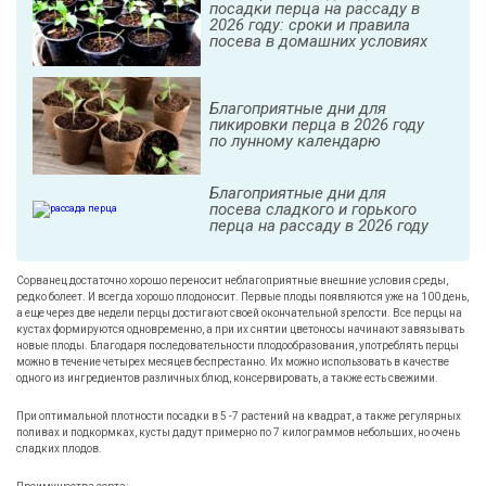
посадки перца на рассаду в
2026 году: сроки и правила
посева в домашних условиях
Благоприятные дни для
пикировки перца в 2026 году
по лунному календарю
Благоприятные дни для
посева сладкого и горького
перца на рассаду в 2026 году
Сорванец достаточно хорошо переносит неблагоприятные внешние условия среды,
редко болеет. И всегда хорошо плодоносит. Первые плоды появляются уже на 100 день,
а еще через две недели перцы достигают своей окончательной зрелости. Все перцы на
кустах формируются одновременно, а при их снятии цветоносы начинают завязывать
новые плоды. Благодаря последовательности плодообразования, употреблять перцы
можно в течение четырех месяцев беспрестанно. Их можно использовать в качестве
одного из ингредиентов различных блюд, консервировать, а также есть свежими.
При оптимальной плотности посадки в 5 -7 растений на квадрат, а также регулярных
поливах и подкормках, кусты дадут примерно по 7 килограммов небольших, но очень
сладких плодов.