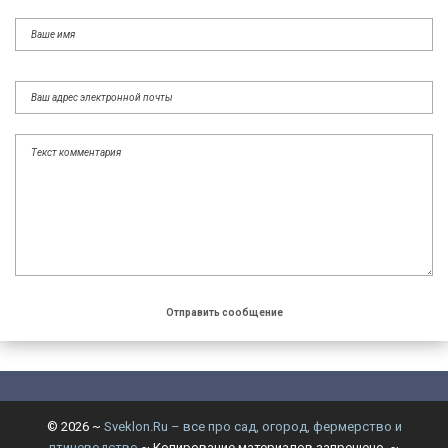
©
2026
~
Sveklon.Ru – все про сад, огород, фермерство и
птицеводство
~ Копирование материалов запрещено. ~