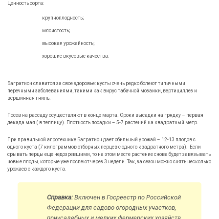
Ценность сорта:
крупноплодность;
мясистость;
высокая урожайность;
хорошие вкусовые качества.
Багратион славится за свое здоровье: кусты очень редко болеют типичными
перечными заболеваниями, такими как вирус табачной мозаики, вертициллез и
вершинная гниль.
Посев на рассаду осуществляют в конце марта. Сроки высадки на грядку – первая
декада мая ( в теплицу). Плотность посадки – 5-7 растений на квадратный метр.
При правильной агротехнике Багратион дает обильный урожай – 12-13 плодов с
одного куста (7 килограммов отборных перцев с одного квадратного метра). Если
срывать перцы еще недозревшими, то на этом месте растение снова будет завязывать
новые плоды, которые уже поспеют через 3 недели. Так, за сезон можно снять несколько
урожаев с каждого куста.
Справка:
Включен в Госреестр по Российской
Федерации для садово-огородных участков,
приусадебных и мелких фермерских хозяйств