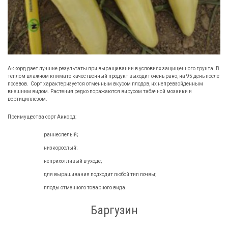
Аккорд дает лучшие результаты при выращивании в условиях защищенного грунта. В
теплом влажном климате качественный продукт выходит очень рано, на 95 день после
посевов. Сорт характеризуется отменным вкусом плодов, их непревзойденным
внешним видом. Растения редко поражаются вирусом табачной мозаики и
вертициллезом.
Преимущества сорт Аккорд:
раннеспелый;
низкорослый;
неприхотливый в уходе;
для выращивания подходит любой тип почвы;
плоды отменного товарного вида.
Баргузин