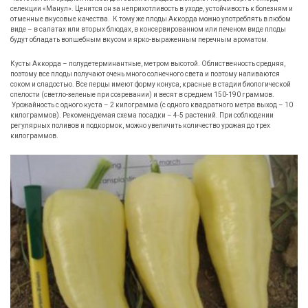
селекции «Манул». Ценится он за неприхотливость в уходе, устойчивость к болезням и
отменные вкусовые качества. К тому же плоды Аккорда можно употреблять в любом
виде – в салатах или вторых блюдах, в консервированном или печеном виде плоды
будут обладать волшебным вкусом и ярко-выраженным перечным ароматом.
Кусты Аккорда – полудетерминантные, метром высотой. Облиственность средняя,
поэтому все плоды получают очень много солнечного света и поэтому наливаются
соком и сладостью. Все перцы имеют форму конуса, красные в стадии биологической
спелости (светло-зеленые при созревании) и весят в среднем 150-190 граммов.
Урожайность с одного куста – 2 килограмма (с одного квадратного метра выход – 10
килограммов). Рекомендуемая схема посадки – 4-5 растений. При соблюдении
регулярных поливов и подкормок, можно увеличить количество урожая до трех
килограммов.