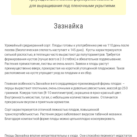
для выращивания под пленочными укрытиями.
Зазнайка
Урожайный среднеранний сорт. Плоды готовы к употреблению уже на 110 день после
посева (биологическая спелость наступает к 145 дню). Кусты характеризуются
сильной рослостью, в теплицах часто вырастают до полутораметров. Требуется
формирования кустов (лучше всего в 2-3 стебля) и обязательное подвязывание.
Растения прямостоячие, листвы не очень много. Завязи и плоды растут
преимущественно вверх, произрастая на короткой утолщенной плодоножке. Такое
расположение на кусте упрощает уход за плодами и их сбор.
Главная особенность Зазнайки в его сердцевидно-призмовидной формы плодах –
перцы вырастают плотными, очень сочными и довольно увесистыми, массой до 250
граммов. Кожура толстая (8-10 миллиметров), окрашена в ярко-красный цвет.
Внутренность мясистая, тугая, с небольшим количеством семян. Отличается
прекрасным вкусом и приятным ароматом.
Сорт характеризуется отличной лежкостью плодов, повышенной
транспортабельностью. Растения редко заболевают вирусом табачной мозаики.
Благодаря компактной форме плоды можно цельноплодно консервировать.
Перцы Зазнайка вполне непритязательны к уходу. Они спокойно перенесут недостаток