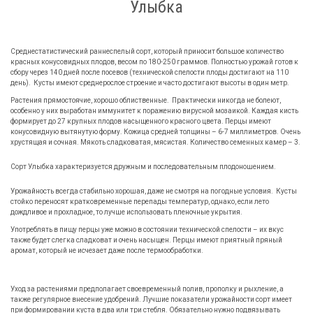
Улыбка
Среднестатистический раннеспелый сорт, который приносит большое количество
красных конусовидных плодов, весом по 180-250 граммов. Полностью урожай готов к
сбору через 140 дней после посевов (технической спелости плоды достигают на 110
день). Кусты имеют среднерослое строение и часто достигают высоты в один метр.
Растения прямостоячие, хорошо облиственные. Практически никогда не болеют,
особенно у них выработан иммунитет к поражению вирусной мозаикой. Каждая кисть
формирует до 27 крупных плодов насыщенного красного цвета. Перцы имеют
конусовидную вытянутую форму. Кожица средней толщины – 6-7 миллиметров. Очень
хрустящая и сочная. Мякоть сладковатая, мясистая. Количество семенных камер – 3.
Сорт Улыбка характеризуется дружным и последовательным плодоношением.
Урожайность всегда стабильно хорошая, даже не смотря на погодные условия. Кусты
стойко переносят кратковременные перепады температур, однако, если лето
дождливое и прохладное, то лучше использовать пленочные укрытия.
Употреблять в пищу перцы уже можно в состоянии технической спелости – их вкус
также будет слегка сладковат и очень насыщен. Перцы имеют приятный пряный
аромат, который не исчезает даже после термообработки.
Уход за растениями предполагает своевременный полив, прополку и рыхление, а
также регулярное внесение удобрений. Лучшие показатели урожайности сорт имеет
при формировании куста в два или три стебля. Обязательно нужно подвязывать