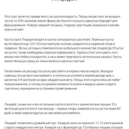
Этот сорт ценится, прежде всего, за крупноплодность. Перцы вырастают на мощных
кустах по 300 граммов, имеют форму вытянутого конуса и идеально подходят для
фарширования. Кожура средней толщины, гладкая, хрустящая, окрашена я розово-
красный цвет.
Кусты сорта Лицедей входят в группу сильнорослых растений. Перечные кусты
вытягиваются до 120-140 сантиметров, поэтому нуждаются в надежной опоре и
подвязке. Ветки, которые утяжеляются из-за большого количества плодов (до 30 штук
на кусте), также необходимо отдельно подвязывать. Однако стоит учитывать, что с
возрастом стебли утолщаются, и нить может перетянуть питательные каналы. Кусты
имеют большую крону из темно-зеленых крупных листьев.
Посев семян на рассаду лучше осуществлять в первых числах марта. Молодые
саженцы лучше всего высаживать в тепличные условия в первой декаде мая, с
расчетом 5-8 растений на один квадратный метр. Перцы этого сорта очень не любят
переувлажнения, а потому за уровнем влажности земли и воздуха нужно следить
тщательно, периодически устраивая проветривания.
Лицедей, также как и все остальные сорта относится к раннеспелым перцам. Его
вегетация длится почти три месяца – первые плоды появляются на кустах через 80
дней, а через неделю-другую их уже можно употреблять.
Лицедей также очень урожайный сорт. Каждый сезон он приносит 11-12 килограммов
с одного квадратного метра. Каждый куст формирует до 10 отборных перцев, которые