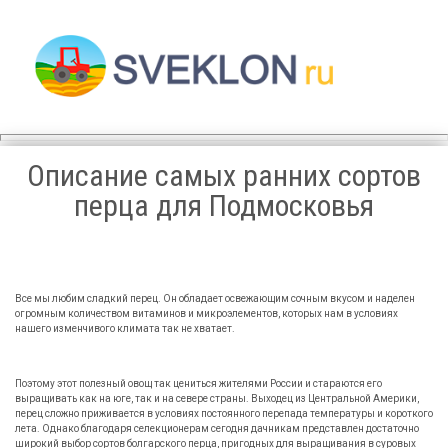
Sveklon.Ru – все про сад,
огород, фермерство и
птицеводство
Описание самых ранних сортов
перца для Подмосковья
Все мы любим сладкий перец. Он обладает освежающим сочным вкусом и наделен
огромным количеством витаминов и микроэлементов, которых нам в условиях
нашего изменчивого климата так не хватает.
Поэтому этот полезный овощ так цениться жителями России и стараются его
выращивать как на юге, так и на севере страны. Выходец из Центральной Америки,
перец сложно приживается в условиях постоянного перепада температуры и короткого
лета. Однако благодаря селекционерам сегодня дачникам представлен достаточно
широкий выбор сортов болгарского перца, пригодных для выращивания в суровых