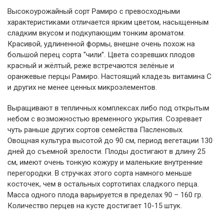
Высокоурожайный сорт Рамиро с превосходными
характеристиками отличается ярким цветом, насыщенным
сладким вкусом и подкупающим тонким ароматом.
Красивой, удлиненной формы, внешне очень похож на
большой перец сорта “чили”. Цвета созревших плодов
красный и жёлтый, реже встречаются зелёные и
оранжевые перцы Рамиро. Настоящий кладезь витамина С
и других не менее ценных микроэлементов.
Выращивают в тепличных комплексах либо под открытым
небом с возможностью временного укрытия. Созревает
чуть раньше других сортов семейства Пасленовых.
Овощная культура высотой до 90 см, период вегетации 130
дней до съемной зрелости. Плоды достигают в длину 25
см, имеют очень тонкую кожуру и маленькие внутренние
перегородки. В стручках этого сорта намного меньше
косточек, чем в остальных сортотипах сладкого перца.
Масса одного плода варьируется в пределах 90 – 160 гр.
Количество перцев на кусте достигает 10-15 штук.