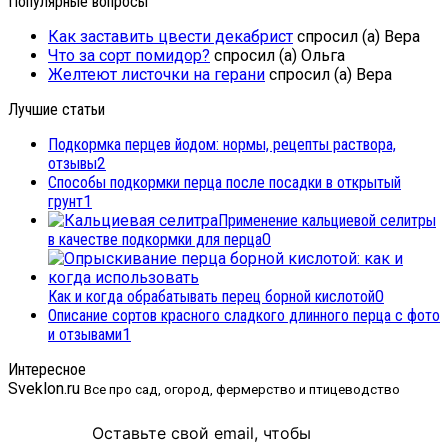
Популярные вопросы
Как заставить цвести декабрист
спросил (а) Вера
Что за сорт помидор?
спросил (а) Ольга
Желтеют листочки на герани
спросил (а) Вера
Лучшие статьи
Подкормка перцев йодом: нормы, рецепты раствора,
отзывы
2
Способы подкормки перца после посадки в открытый
грунт
1
Применение кальциевой селитры
в качестве подкормки для перца
0
Как и когда обрабатывать перец борной кислотой
0
Описание сортов красного сладкого длинного перца с фото
и отзывами
1
Интересное
Sveklon.ru
Все про сад, огород, фермерство и птицеводство
Оставьте свой email, чтобы