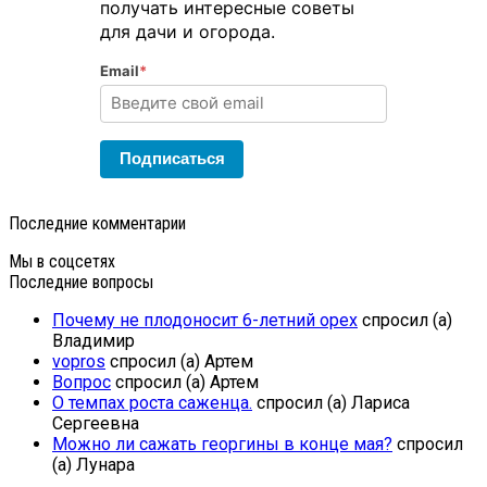
получать интересные советы
для дачи и огорода.
Email
*
Подписаться
Последние комментарии
Мы в соцсетях
Последние вопросы
Почему не плодоносит 6-летний орех
спросил (а)
Владимир
vopros
спросил (а) Артем
Вопрос
спросил (а) Артем
О темпах роста саженца.
спросил (а) Лариса
Сергеевна
Можно ли сажать георгины в конце мая?
спросил
(а) Лунара