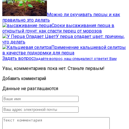
Можно ли окучивать перцы и как
правильно это делать
Сроки высаживания перца в
открытый грунт: как спасти перец от морозов
У перца опадает цвет: причины,
что делать
Применение кальциевой селитры
в качестве подкормки для перца
Задать вопрос
Задайте вопрос, наш специалист ответит Вам
Увы, комментариев пока нет. Станьте первым!
Добавить комментарий
Данные не разглашаются