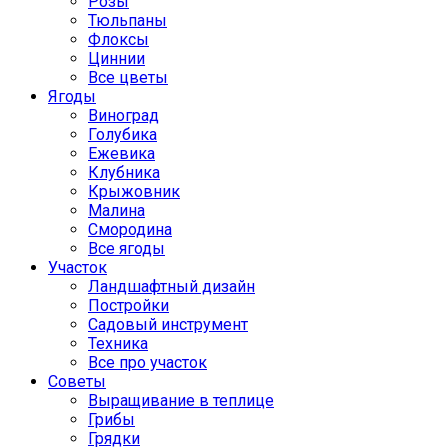
Розы
Тюльпаны
Флоксы
Циннии
Все цветы
Ягоды
Виноград
Голубика
Ежевика
Клубника
Крыжовник
Малина
Смородина
Все ягоды
Участок
Ландшафтный дизайн
Постройки
Садовый инструмент
Техника
Все про участок
Советы
Выращивание в теплице
Грибы
Грядки