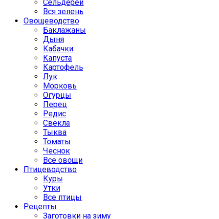
Сельдерей
Вся зелень
Овощеводство
Баклажаны
Дыня
Кабачки
Капуста
Картофель
Лук
Морковь
Огурцы
Перец
Редис
Свекла
Тыква
Томаты
Чеснок
Все овощи
Птицеводство
Куры
Утки
Все птицы
Рецепты
Заготовки на зиму