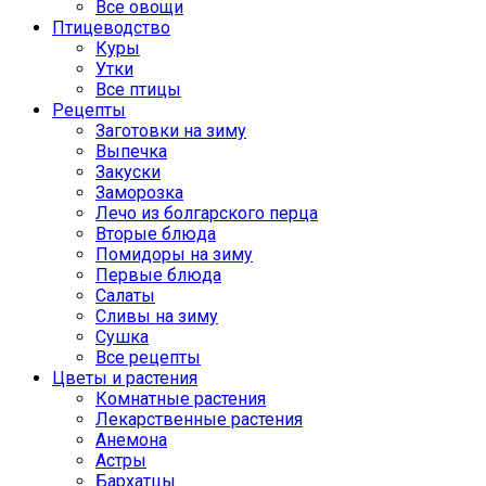
Все овощи
Птицеводство
Куры
Утки
Все птицы
Рецепты
Заготовки на зиму
Выпечка
Закуски
Заморозка
Лечо из болгарского перца
Вторые блюда
Помидоры на зиму
Первые блюда
Салаты
Сливы на зиму
Сушка
Все рецепты
Цветы и растения
Комнатные растения
Лекарственные растения
Анемона
Астры
Бархатцы