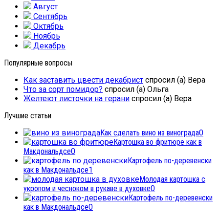
Август
Сентябрь
Октябрь
Ноябрь
Декабрь
Популярные вопросы
Как заставить цвести декабрист
спросил (а) Вера
Что за сорт помидор?
спросил (а) Ольга
Желтеют листочки на герани
спросил (а) Вера
Лучшие статьи
Как сделать вино из винограда
0
Картошка во фритюре как в
Макдональдсе
0
Картофель по-деревенски
как в Макдональдсе
1
Молодая картошка с
укропом и чесноком в рукаве в духовке
0
Картофель по-деревенски
как в Макдональдсе
0