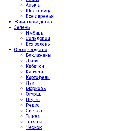
Алыча
Шелковица
Все деревья
Животноводство
Зелень
Имбирь
Сельдерей
Вся зелень
Овощеводство
Баклажаны
Дыня
Кабачки
Капуста
Картофель
Лук
Морковь
Огурцы
Перец
Редис
Свекла
Тыква
Томаты
Чеснок