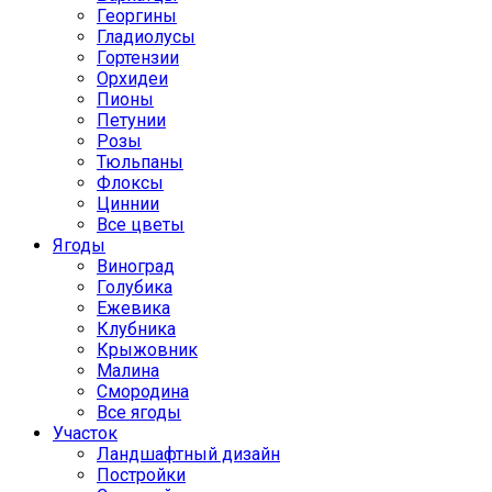
Георгины
Гладиолусы
Гортензии
Орхидеи
Пионы
Петунии
Розы
Тюльпаны
Флоксы
Циннии
Все цветы
Ягоды
Виноград
Голубика
Ежевика
Клубника
Крыжовник
Малина
Смородина
Все ягоды
Участок
Ландшафтный дизайн
Постройки