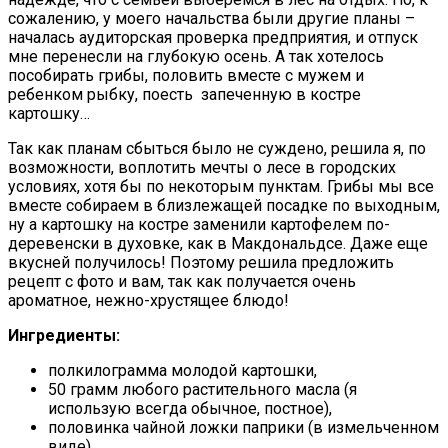
сожалению, у моего начальства были другие планы –
началась аудиторская проверка предприятия, и отпуск
мне перенесли на глубокую осень.
А так хотелось
пособирать грибы, половить вместе с мужем и
ребенком рыбку, поесть запеченную в костре
картошку…
Так как планам сбыться было не суждено, решила я, по
возможности, воплотить мечты о лесе в городских
условиях, хотя бы по некоторым пунктам. Грибы мы все
вместе собираем в близлежащей посадке по выходным,
ну а картошку на костре заменили картофелем по-
деревенски в духовке, как в Макдональдсе. Даже еще
вкусней получилось! Поэтому решила предложить
рецепт с фото и вам, так как получается очень
ароматное, нежно-хрустящее блюдо!
Ингредиенты:
полкилограмма молодой картошки,
50 грамм любого растительного масла (я
использую всегда обычное, постное),
половинка чайной ложки паприки (в измельченном
виде),