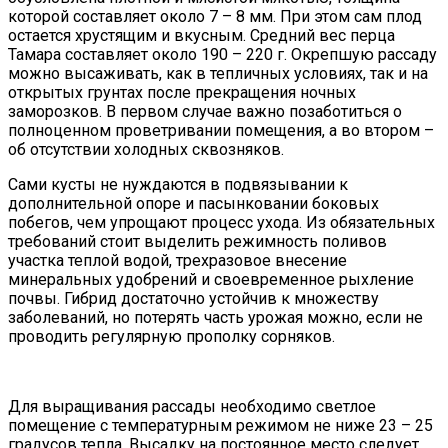
которой составляет около 7 – 8 мм. При этом сам плод
остается хрустящим и вкусным. Средний вес перца
Тамара составляет около 190 – 220 г. Окрепшую рассаду
можно высаживать, как в тепличных условиях, так и на
открытых грунтах после прекращения ночных
заморозков. В первом случае важно позаботиться о
полноценном проветривании помещения, а во втором –
об отсутствии холодных сквозняков.
Сами кусты не нуждаются в подвязывании к
дополнительной опоре и пасынковании боковых
побегов, чем упрощают процесс ухода. Из обязательных
требований стоит выделить режимность поливов
участка теплой водой, трехразовое внесение
минеральных удобрений и своевременное рыхление
почвы. Гибрид достаточно устойчив к множеству
заболеваний, но потерять часть урожая можно, если не
проводить регулярную прополку сорняков.
Для выращивания рассады необходимо светлое
помещение с температурным режимом не ниже 23 – 25
градусов тепла. Высадку на постоянное место следует