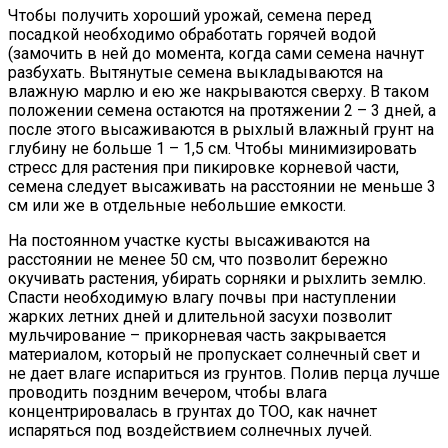
Чтобы получить хороший урожай, семена перед
посадкой необходимо обработать горячей водой
(замочить в ней до момента, когда сами семена начнут
разбухать. Вытянутые семена выкладываются на
влажную марлю и ею же накрываются сверху. В таком
положении семена остаются на протяжении 2 – 3 дней, а
после этого высаживаются в рыхлый влажный грунт на
глубину не больше 1 – 1,5 см. Чтобы минимизировать
стресс для растения при пикировке корневой части,
семена следует высаживать на расстоянии не меньше 3
см или же в отдельные небольшие емкости.
На постоянном участке кусты высаживаются на
расстоянии не менее 50 см, что позволит бережно
окучивать растения, убирать сорняки и рыхлить землю.
Спасти необходимую влагу почвы при наступлении
жарких летних дней и длительной засухи позволит
мульчирование – прикорневая часть закрывается
материалом, который не пропускает солнечный свет и
не дает влаге испариться из грунтов. Полив перца лучше
проводить поздним вечером, чтобы влага
концентрировалась в грунтах до ТОО, как начнет
испаряться под воздействием солнечных лучей.