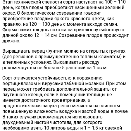
Этап технической спелости сорта наступает на 100 – 110
день, когда плоды приобретают насыщенный зеленый
окрас. О биологическом созревании говорит
приобретение плодами яркого красного цвета, как
правило, на 120 – 130 день с момента всхода семян.
Форма самих плодов похожа на приплюснутый конус с
длиной около 12 – 14 см. Созревание плодов происходит
дружно.
Выращивать перец Фунтик можно на открытых грунтах
(для регионов с преимущественно теплым климатом) и
в тепличных условиях. Высаживать рассаду
рекомендуется не больше 5 растений на 1 кв.м.
Сорт отличается устойчивостью к поражению
вертициллезом и вирусами табачной мозаики. При этом
перец может требовать дополнительной защиты от
паутинного клеща, если в помещении теплицы не
имеется достаточного проветривания, а
продолжительная засуха резко меняется на слишком
повышенную влажность воздуха и застой воды в почве.
В таких случаях рекомендуется использовать
двухдневный настой чистотела, для которого
необходимо взять 10 литров воды и 1 – 1,5 кг свежей