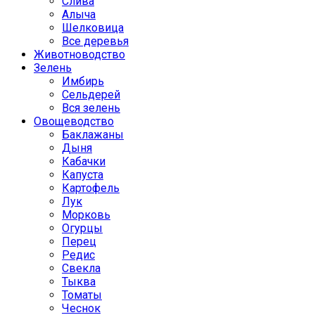
Слива
Алыча
Шелковица
Все деревья
Животноводство
Зелень
Имбирь
Сельдерей
Вся зелень
Овощеводство
Баклажаны
Дыня
Кабачки
Капуста
Картофель
Лук
Морковь
Огурцы
Перец
Редис
Свекла
Тыква
Томаты
Чеснок