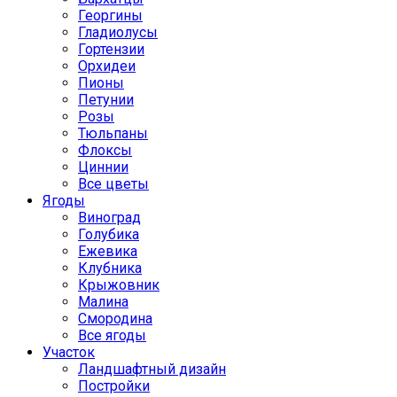
Георгины
Гладиолусы
Гортензии
Орхидеи
Пионы
Петунии
Розы
Тюльпаны
Флоксы
Циннии
Все цветы
Ягоды
Виноград
Голубика
Ежевика
Клубника
Крыжовник
Малина
Смородина
Все ягоды
Участок
Ландшафтный дизайн
Постройки