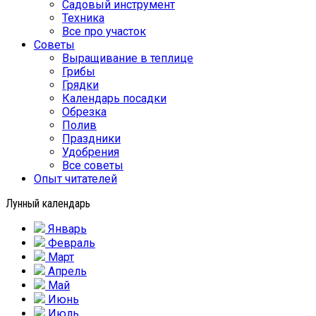
Садовый инструмент
Техника
Все про участок
Советы
Выращивание в теплице
Грибы
Грядки
Календарь посадки
Обрезка
Полив
Праздники
Удобрения
Все советы
Опыт читателей
Лунный календарь
Январь
Февраль
Март
Апрель
Май
Июнь
Июль