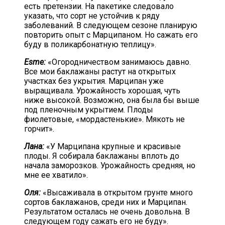
есть претензии. На пакетике следовало
указать, что сорт не устойчив к ряду
заболеваний. В следующем сезоне планирую
повторить опыт с Марципаном. Но сажать его
буду в поликарбонатную теплицу».
Esme:
«Огородничеством занимаюсь давно.
Все мои баклажаны растут на открытых
участках без укрытия. Марципан уже
выращивала. Урожайность хорошая, чуть
ниже высокой. Возможно, она была бы выше
под пленочным укрытием. Плоды
фиолетовые, «мордастенькие». Мякоть не
горчит».
Лана:
«У Марципана крупные и красивые
плоды. Я собирала баклажаны вплоть до
начала заморозков. Урожайность средняя, но
мне ее хватило».
Оля:
«Высаживала в открытом грунте много
сортов баклажанов, среди них и Марципан.
Результатом осталась не очень довольна. В
следующем году сажать его не буду».