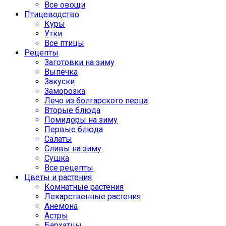
Все овощи
Птицеводство
Куры
Утки
Все птицы
Рецепты
Заготовки на зиму
Выпечка
Закуски
Заморозка
Лечо из болгарского перца
Вторые блюда
Помидоры на зиму
Первые блюда
Салаты
Сливы на зиму
Сушка
Все рецепты
Цветы и растения
Комнатные растения
Лекарственные растения
Анемона
Астры
Бархатцы