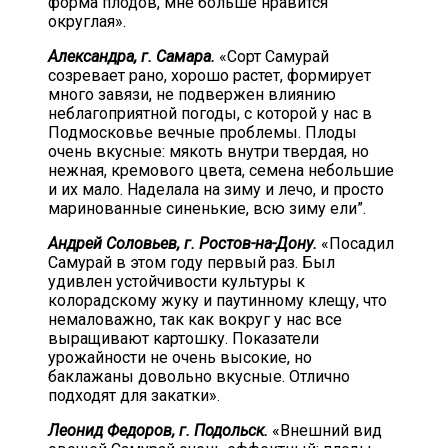
форма плодов, мне больше нравится
округлая».
Александра, г. Самара.
«Сорт Самурай
созревает рано, хорошо растет, формирует
много завязи, не подвержен влиянию
неблагоприятной погоды, с которой у нас в
Подмосковье вечные проблемы. Плоды
очень вкусные: мякоть внутри твердая, но
нежная, кремового цвета, семена небольшие
и их мало. Наделала на зиму и лечо, и просто
маринованные синенькие, всю зиму ели”.
Андрей Соловьев, г. Ростов-на-Дону.
«Посадил
Самурай в этом году первый раз. Был
удивлен устойчивости культуры к
колорадскому жуку и паутинному клещу, что
немаловажно, так как вокруг у нас все
выращивают картошку. Показатели
урожайности не очень высокие, но
баклажаны довольно вкусные. Отлично
подходят для закатки».
Леонид Федоров, г. Подольск.
«Внешний вид