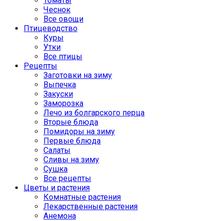
Томаты
Чеснок
Все овощи
Птицеводство
Куры
Утки
Все птицы
Рецепты
Заготовки на зиму
Выпечка
Закуски
Заморозка
Лечо из болгарского перца
Вторые блюда
Помидоры на зиму
Первые блюда
Салаты
Сливы на зиму
Сушка
Все рецепты
Цветы и растения
Комнатные растения
Лекарственные растения
Анемона