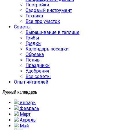
Постройки
Садовый инструмент
Техника
Все про участок
Советы
Выращивание в теплице
Грибы
Грядки
Календарь посадки
Обрезка
Полив
Праздники
Удобрения
Все советы
Опыт читателей
Лунный календарь
Январь
Февраль
Март
Апрель
Май