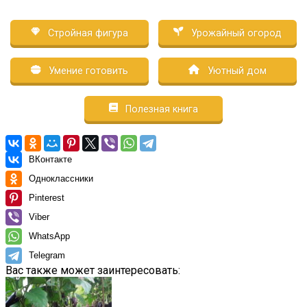
Стройная фигура
Урожайный огород
Умение готовить
Уютный дом
Полезная книга
ВКонтакте
Одноклассники
Pinterest
Viber
WhatsApp
Telegram
Вас также может заинтересовать: