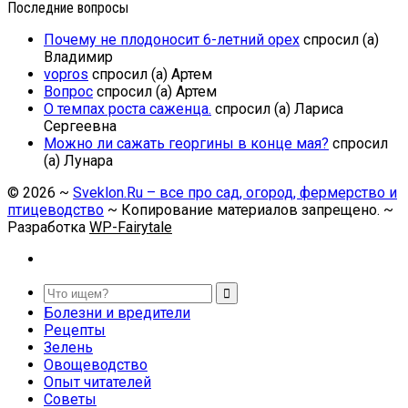
Последние вопросы
Почему не плодоносит 6-летний орех
спросил (а)
Владимир
vopros
спросил (а) Артем
Вопрос
спросил (а) Артем
О темпах роста саженца.
спросил (а) Лариса
Сергеевна
Можно ли сажать георгины в конце мая?
спросил
(а) Лунара
©
2026
~
Sveklon.Ru – все про сад, огород, фермерство и
птицеводство
~ Копирование материалов запрещено. ~
Разработка
WP-Fairytale
Болезни и вредители
Рецепты
Зелень
Овощеводство
Опыт читателей
Советы