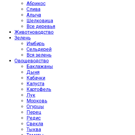
Абрикос
Слива
Алыча
Шелковица
Все деревья
Животноводство
Зелень
Имбирь
Сельдерей
Вся зелень
Овощеводство
Баклажаны
Дыня
Кабачки
Капуста
Картофель
Лук
Морковь
Огурцы
Перец
Редис
Свекла
Тыква