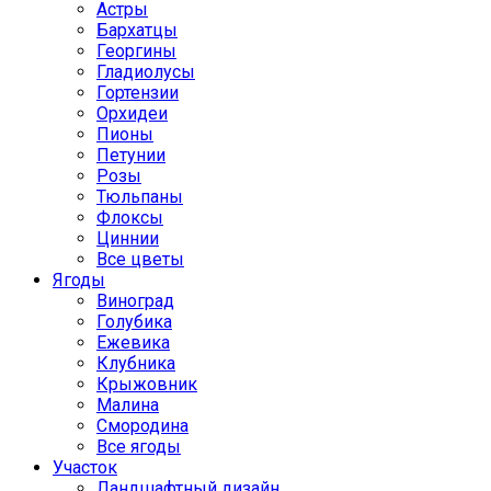
Астры
Бархатцы
Георгины
Гладиолусы
Гортензии
Орхидеи
Пионы
Петунии
Розы
Тюльпаны
Флоксы
Циннии
Все цветы
Ягоды
Виноград
Голубика
Ежевика
Клубника
Крыжовник
Малина
Смородина
Все ягоды
Участок
Ландшафтный дизайн