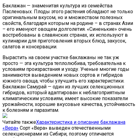
Баклажан — знаменитая культура из семейства
Пасленовых. Плоды этого растения обладают не только
оригинальным вкусом, но и множеством полезных
свойств, благодаря которым на родине – в странах Азии
– его именуют овощем долголетия. «Синенькие» очень
востребованы в славянских странах, их используют в
кулинарии для приготовления вторых блюд, закусок,
салатов и консервации.
Вырастить на своем участке баклажаны не так уж
просто — эта культура теплолюбива, требовательна к
условиям произрастания и уходу. Ученые многие годы
занимаются выведением новых сортов и гибридов
южного овоща, чтобы улучшить его характеристики.
Баклажан Самурай — один из лучших селекционных
гибридов, который адаптирован к неблагоприятным
климатическим условиям, имеет высокие показатели
урожайности, хорошие вкусовые качества, устойчивость
к болезням и паразитам.
Читайте также
Характеристика и описание баклажана
«Вера»
Сорт «Вера» выведен отечественными
селекционерами из Сибири, поэтому отличается