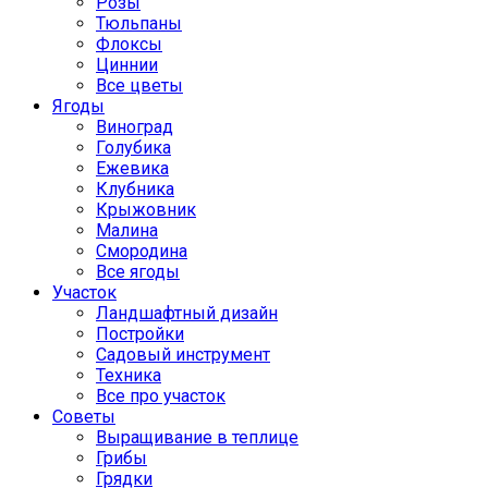
Розы
Тюльпаны
Флоксы
Циннии
Все цветы
Ягоды
Виноград
Голубика
Ежевика
Клубника
Крыжовник
Малина
Смородина
Все ягоды
Участок
Ландшафтный дизайн
Постройки
Садовый инструмент
Техника
Все про участок
Советы
Выращивание в теплице
Грибы
Грядки