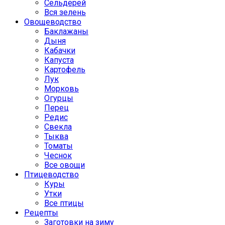
Сельдерей
Вся зелень
Овощеводство
Баклажаны
Дыня
Кабачки
Капуста
Картофель
Лук
Морковь
Огурцы
Перец
Редис
Свекла
Тыква
Томаты
Чеснок
Все овощи
Птицеводство
Куры
Утки
Все птицы
Рецепты
Заготовки на зиму