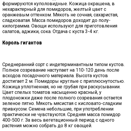
формируются куполовидные. Кожица окрашена, в
нехарактерный для помидоров, желтый цвет с
оранжевым оттенком. Мякоть не сочная, сахаристая,
сладковатая. Масса помидоров доходит до полу-
килограмма. Овощи используют для приготовления
салатов, аджики, сока. Отдача с куста 3-4 кг.
Король гигантов
Среднеранний сорт с индетерминантным типом кустов.
Полное созревание наступает на 110-120 день после
всходов посадочного материала. Высота кустов
достигает 2 м. Помидоры круглые с приплюснутостью.
Кожица уплотненная, но не грубая при раскусывании.
Цвет спелых томатов насыщенно красный, у
плодоножки даже после полного созревания остается
зеленое пятно. Мякоть мясистая с кисловато-сладким
привкусом. Семена небольшие, при употреблении
практически не чувствуются. Средняя масса помидор
400-500 г. За весь вегетационный период с одного
растения можно собрать до 8 кг овощей.