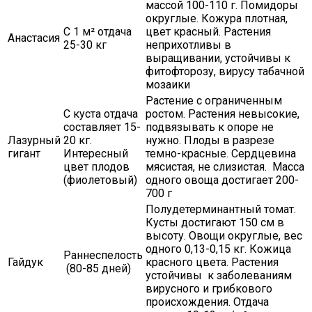
массой 100-110 г. Помидоры
округлые. Кожура плотная,
С 1 м² отдача
цвет красный. Растения
Анастасия
25-30 кг
неприхотливы в
выращивании, устойчивы к
фитофторозу, вирусу табачной
мозаики
Растение с ограниченным
С куста отдача
ростом. Растения невысокие,
составляет 15-
подвязывать к опоре не
Лазурный
20 кг.
нужно. Плоды в разрезе
гигант
Интересный
темно-красные. Сердцевина
цвет плодов
мясистая, не слизистая. Масса
(фиолетовый)
одного овоща достигает 200-
700 г
Полудетерминантный томат.
Кусты достигают 150 см в
высоту. Овощи округлые, вес
одного 0,13-0,15 кг. Кожица
Раннеспелость
Гайдук
красного цвета. Растения
(80-85 дней)
устойчивы к заболеваниям
вирусного и грибкового
происхождения. Отдача