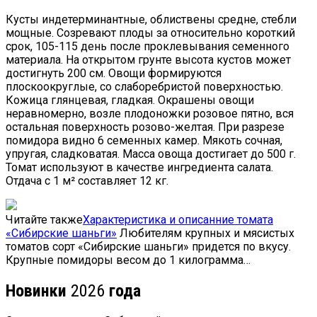
Кусты индетерминантные, облиствены средне, стебли
мощные. Созревают плоды за относительно короткий
срок, 105-115 день после проклевывания семенного
материала. На открытом грунте высота кустов может
достигнуть 200 см. Овощи формируются
плоскоокруглые, со слаборебристой поверхностью.
Кожица глянцевая, гладкая. Окрашены овощи
неравномерно, возле плодоножки розовое пятно, вся
остальная поверхность розово-желтая. При разрезе
помидора видно 6 семенных камер. Мякоть сочная,
упругая, сладковатая. Масса овоща достигает до 500 г.
Томат используют в качестве ингредиента салата.
Отдача с 1 м² составляет 12 кг.
Читайте также
Характеристика и описанние томата
«Сибирские шаньги»
Любителям крупных и мясистых
томатов сорт «Сибирские шаньги» придется по вкусу.
Крупные помидоры весом до 1 килограмма…
Новинки
2026
года