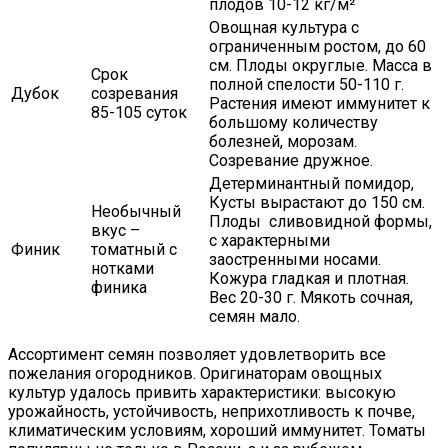
плодов 10-12 кг/м²
Овощная культура с
ограниченным ростом, до 60
см. Плоды округлые. Масса в
Срок
полной спелости 50-110 г.
Дубок
созревания
Растения имеют иммунитет к
85-105 суток
большому количеству
болезней, морозам.
Созревание дружное.
Детерминантный помидор,
Кусты вырастают до 150 см.
Необычный
Плоды сливовидной формы,
вкус –
с характерными
Финик
томатный с
заостренными носами.
нотками
Кожура гладкая и плотная.
финика
Вес 20-30 г. Мякоть сочная,
семян мало.
Ассортимент семян позволяет удовлетворить все
пожелания огородников. Оригинаторам овощных
культур удалось привить характеристики: высокую
урожайность, устойчивость, неприхотливость к почве,
климатическим условиям, хороший иммунитет. Томаты