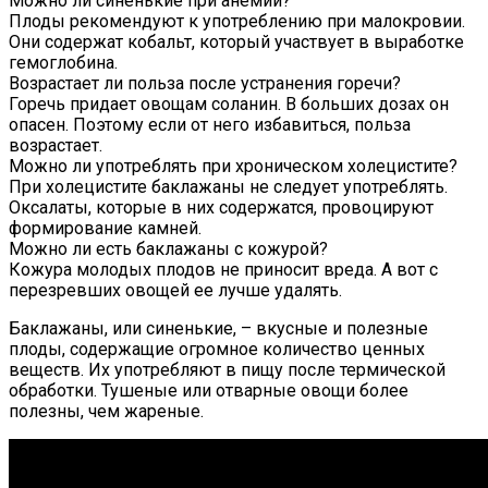
Можно ли синенькие при анемии?
Плоды рекомендуют к употреблению при малокровии.
Они содержат кобальт, который участвует в выработке
гемоглобина.
Возрастает ли польза после устранения горечи?
Горечь придает овощам соланин. В больших дозах он
опасен. Поэтому если от него избавиться, польза
возрастает.
Можно ли употреблять при хроническом холецистите?
При холецистите баклажаны не следует употреблять.
Оксалаты, которые в них содержатся, провоцируют
формирование камней.
Можно ли есть баклажаны с кожурой?
Кожура молодых плодов не приносит вреда. А вот с
перезревших овощей ее лучше удалять.
Баклажаны, или синенькие, – вкусные и полезные
плоды, содержащие огромное количество ценных
веществ. Их употребляют в пищу после термической
обработки. Тушеные или отварные овощи более
полезны, чем жареные.