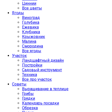
Циннии
Все цветы
Ягоды
Виноград
Голубика
Ежевика
Клубника
Крыжовник
Малина
Смородина
Все ягоды
Участок
Ландшафтный дизайн
Постройки
Садовый инструмент
Техника
Все про участок
Советы
Выращивание в теплице
Грибы
Грядки
Календарь посадки
Обрезка