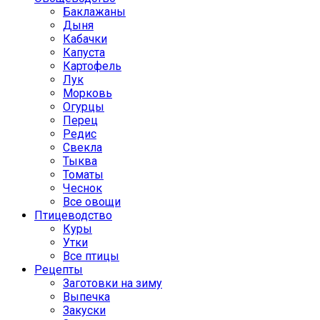
Баклажаны
Дыня
Кабачки
Капуста
Картофель
Лук
Морковь
Огурцы
Перец
Редис
Свекла
Тыква
Томаты
Чеснок
Все овощи
Птицеводство
Куры
Утки
Все птицы
Рецепты
Заготовки на зиму
Выпечка
Закуски