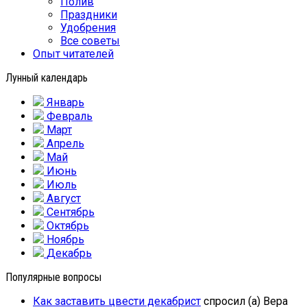
Полив
Праздники
Удобрения
Все советы
Опыт читателей
Лунный календарь
Январь
Февраль
Март
Апрель
Май
Июнь
Июль
Август
Сентябрь
Октябрь
Ноябрь
Декабрь
Популярные вопросы
Как заставить цвести декабрист
спросил (а) Вера