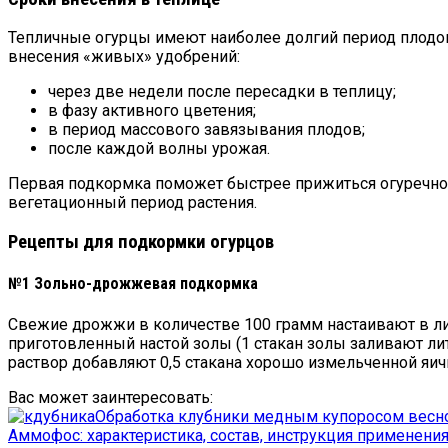
Тепличные огурцы имеют наиболее долгий период плодо
внесения «живых» удобрений:
через две недели после пересадки в теплицу;
в фазу активного цветения;
в период массового завязывания плодов;
после каждой волны урожая.
Первая подкормка поможет быстрее прижиться огуречной
вегетационный период растения.
Рецепты для подкормки огурцов
№1 Зольно-дрожжевая подкормка
Свежие дрожжи в количестве 100 грамм настаивают в лит
приготовленный настой золы (1 стакан золы заливают ли
раствор добавляют 0,5 стакана хорошо измельченной яичн
Вас может заинтересовать:
Обработка клубники медным купоросом весн
Аммофос: характеристика, состав, инструкция применени