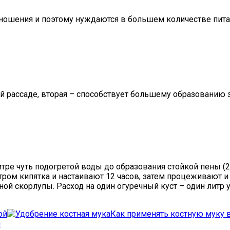
ношения и поэтому нуждаются в большем количестве пит
 рассаде, вторая – способствует большему образованию 
ре чуть подогретой воды до образования стойкой пены (2-
тром кипятка и настаивают 12 часов, затем процеживают 
ой скорлупы. Расход на один огуречный куст – один литр 
ой
Как применять костную муку 
я