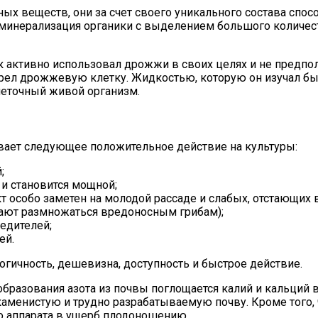
ьных веществ, они за счет своего уникального состава сп
 минерализация органики с выделением большого количест
активно использовал дрожжи в своих целях и не предпола
рел дрожжевую клетку. Жидкостью, которую он изучал бы
еточный живой организм.
вает следующее положительное действие на культуры:
;
 и становится мощной;
особо заметен на молодой рассаде и слабых, отстающих в 
дают размножаться вредоносным грибам);
едителей;
ей.
гичность, дешевизна, доступность и быстрое действие.
образования азота из почвы поглощается калий и кальций 
каменистую и трудно разрабатываемую почву. Кроме того,
го аппарата в ущерб плодоношению.