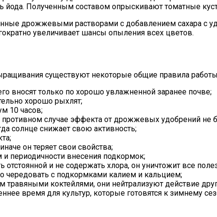
ель йода. Полученным составом опрыскивают томатные кус
канные дрожжевыми растворами с добавлением сахара с у
огократно увеличивает шансы опыления всех цветов.
ыращивания существуют некоторые общие правила работы 
его вносят только по хорошо увлажненной заранее почве;
тельно хорошо рыхлят;
м 10 часов;
в противном случае эффекта от дрожжевых удобрений не б
гда солнце снижает свою активность;
та;
иначе он теряет свои свойства;
и периодичности внесения подкормок;
 отстоянной и не содержать хлора, он уничтожит все пол
о чередовать с подкормками калием и кальцием;
травяными коктейлями, они нейтрализуют действие друг
ннее время для культур, которые готовятся к зимнему сез