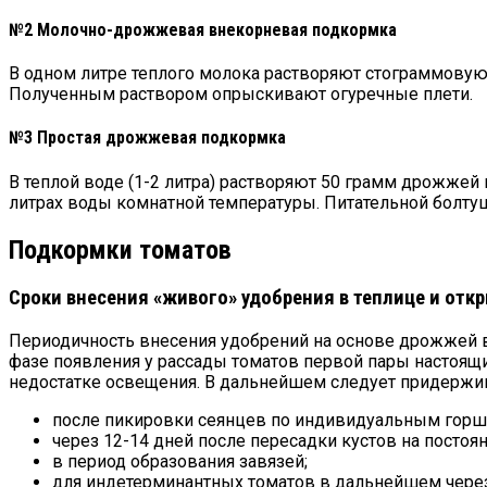
№2 Молочно-дрожжевая внекорневая подкормка
В одном литре теплого молока растворяют стограммовую 
Полученным раствором опрыскивают огуречные плети.
№3 Простая дрожжевая подкормка
В теплой воде (1-2 литра) растворяют 50 грамм дрожжей и
литрах воды комнатной температуры. Питательной болту
Подкормки томатов
Сроки внесения «живого» удобрения в теплице и отк
Периодичность внесения удобрений на основе дрожжей в
фазе появления у рассады томатов первой пары настоящи
недостатке освещения. В дальнейшем следует придержи
после пикировки сеянцев по индивидуальным горш
через 12-14 дней после пересадки кустов на постоян
в период образования завязей;
для индетерминантных томатов в дальнейшем чере