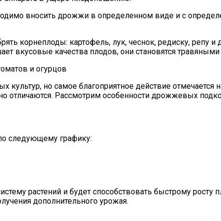
ходимо вносить дрожжи в определенном виде и с опреде
ть корнеплоды: картофель, лук, чеснок, редиску, репу и д
шает вкусовые качества плодов, они становятся травяными
оматов и огурцов
ультур, но самое благоприятное действие отмечается на 
льно отличаются. Рассмотрим особенности дрожжевых подко
по следующему графику:
тему растений и будет способствовать быстрому росту пле
олучения дополнительного урожая.