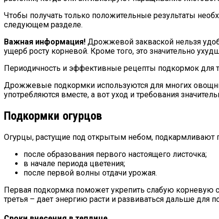
Чтобы получать только положительные результаты необ
следующем разделе.
Важная информация!
Дрожжевой закваской нельзя удобря
ущерб росту корневой. Кроме того, это значительно ухуд
Периодичность и эффективные рецепты подкормок для т
Дрожжевые подкормки используются для многих овощных к
употребляются вместе, а вот уход и требования значите
Подкормки огурцов
Огурцы, растущие под открытым небом, подкармливают 
после образования первого настоящего листочка;
в начале периода цветения;
после первой волны отдачи урожая.
Первая подкормка поможет укрепить слабую корневую сис
третья – дает энергию расти и развиваться дальше для п
Сроки внесения в теплице