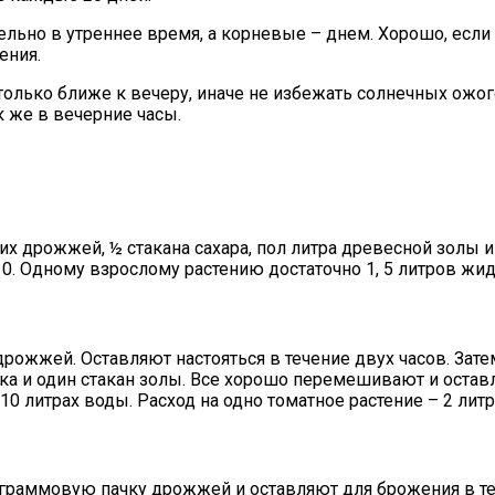
ьно в утреннее время, а корневые – днем. Хорошо, если п
ения.
лько ближе к вечеру, иначе не избежать солнечных ожого
к же в вечерние часы.
ких дрожжей, ½ стакана сахара, пол литра древесной золы
0. Одному взрослому растению достаточно 1, 5 литров жид
 дрожжей. Оставляют настояться в течение двух часов. За
ка и один стакан золы. Все хорошо перемешивают и оставл
0 литрах воды. Расход на одно томатное растение – 2 литр
тограммовую пачку дрожжей и оставляют для брожения в те