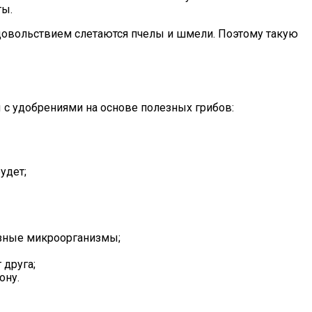
ты.
довольствием слетаются пчелы и шмели. Поэтому такую
с удобрениями на основе полезных грибов:
удет;
езные микроорганизмы;
 друга;
ону.