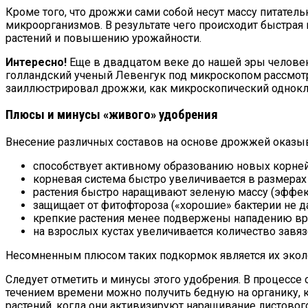
Кроме того, что дрожжи сами собой несут массу питател
микроорганизмов. В результате чего происходит быстрая
растений и повышению урожайности.
Интересно!
Еще в двадцатом веке до нашей эры человек 
голландский ученый Левенгук под микроскопом рассмот
заиллюстрировал дрожжи, как микроскопический однокл
Плюсы и минусы «живого» удобрения
Внесение различных составов на основе дрожжей оказы
способствует активному образованию новых корней
корневая система быстро увеличивается в размерах
растения быстро наращивают зеленую массу (эффект 
защищает от фитофтороза («хорошие» бактерии не 
крепкие растения менее подвержены нападению вр
на взрослых кустах увеличивается количество завяз
Несомненным плюсом таких подкормок является их эколо
Следует отметить и минусы этого удобрения. В процессе 
течением времени можно получить бедную на органику, 
растений, когда они активизируют наращивание листово