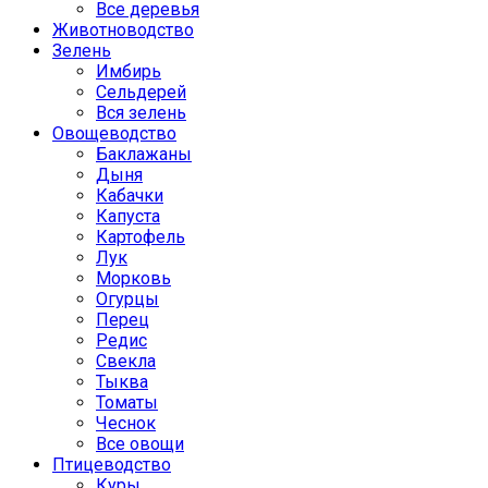
Все деревья
Животноводство
Зелень
Имбирь
Сельдерей
Вся зелень
Овощеводство
Баклажаны
Дыня
Кабачки
Капуста
Картофель
Лук
Морковь
Огурцы
Перец
Редис
Свекла
Тыква
Томаты
Чеснок
Все овощи
Птицеводство
Куры