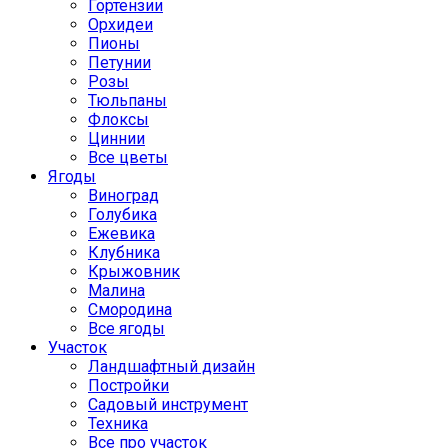
Гортензии
Орхидеи
Пионы
Петунии
Розы
Тюльпаны
Флоксы
Циннии
Все цветы
Ягоды
Виноград
Голубика
Ежевика
Клубника
Крыжовник
Малина
Смородина
Все ягоды
Участок
Ландшафтный дизайн
Постройки
Садовый инструмент
Техника
Все про участок