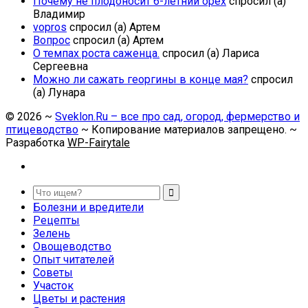
Почему не плодоносит 6-летний орех
спросил (а)
Владимир
vopros
спросил (а) Артем
Вопрос
спросил (а) Артем
О темпах роста саженца.
спросил (а) Лариса
Сергеевна
Можно ли сажать георгины в конце мая?
спросил
(а) Лунара
©
2026
~
Sveklon.Ru – все про сад, огород, фермерство и
птицеводство
~ Копирование материалов запрещено. ~
Разработка
WP-Fairytale
Болезни и вредители
Рецепты
Зелень
Овощеводство
Опыт читателей
Советы
Участок
Цветы и растения