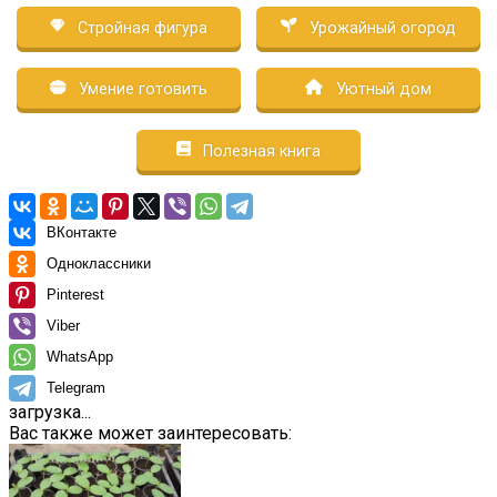
Стройная фигура
Урожайный огород
Умение готовить
Уютный дом
Полезная книга
ВКонтакте
Одноклассники
Pinterest
Viber
WhatsApp
Telegram
загрузка...
Вас также может заинтересовать: