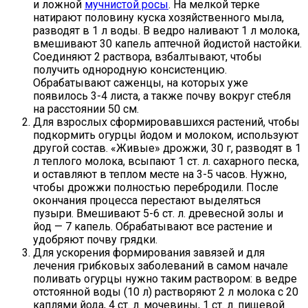
и ложной
мучнистой росы
. На мелкой терке
натирают половину куска хозяйственного мыла,
разводят в 1 л воды. В ведро наливают 1 л молока,
вмешивают 30 капель аптечной йодистой настойки.
Соединяют 2 раствора, взбалтывают, чтобы
получить однородную консистенцию.
Обрабатывают саженцы, на которых уже
появилось 3-4 листа, а также почву вокруг стебля
на расстоянии 50 см.
Для взрослых сформировавшихся растений, чтобы
подкормить огурцы йодом и молоком, используют
другой состав. «Живые» дрожжи, 30 г, разводят в 1
л теплого молока, всыпают 1 ст. л. сахарного песка,
и оставляют в теплом месте на 3-5 часов. Нужно,
чтобы дрожжи полностью перебродили. После
окончания процесса перестают выделяться
пузыри. Вмешивают 5-6 ст. л. древесной золы и
йод — 7 капель. Обрабатывают все растение и
удобряют почву грядки.
Для ускорения формирования завязей и для
лечения грибковых заболеваний в самом начале
поливать огурцы нужно таким раствором: в ведре
отстоянной воды (10 л) растворяют 2 л молока с 20
каплями йода, 4 ст. л. мочевины, 1 ст. л. пищевой