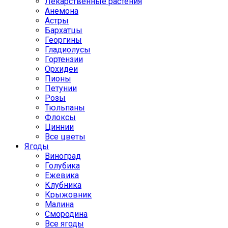
Лекарственные растения
Анемона
Астры
Бархатцы
Георгины
Гладиолусы
Гортензии
Орхидеи
Пионы
Петунии
Розы
Тюльпаны
Флоксы
Циннии
Все цветы
Ягоды
Виноград
Голубика
Ежевика
Клубника
Крыжовник
Малина
Смородина
Все ягоды