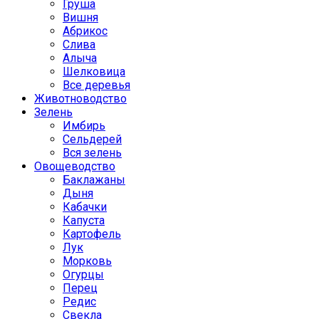
Груша
Вишня
Абрикос
Слива
Алыча
Шелковица
Все деревья
Животноводство
Зелень
Имбирь
Сельдерей
Вся зелень
Овощеводство
Баклажаны
Дыня
Кабачки
Капуста
Картофель
Лук
Морковь
Огурцы
Перец
Редис
Свекла