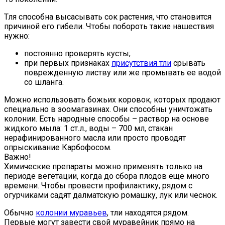
Тля способна высасывать сок растения, что становится
причиной его гибели. Чтобы побороть такие нашествия
нужно:
постоянно проверять кусты;
при первых признаках
присутствия тли
срывать
поврежденную листву или же промывать ее водой
со шланга.
Можно использовать божьих коровок, которых продают
специально в зоомагазинах. Они способны уничтожать
колонии. Есть народные способы – раствор на основе
жидкого мыла: 1 ст.л., воды – 700 мл, стакан
нерафинированного масла или просто проводят
опрыскивание Карбофосом.
Важно!
Химические препараты можно применять только на
периоде вегетации, когда до сбора плодов еще много
времени. Чтобы провести профилактику, рядом с
огурчиками садят далматскую ромашку, лук или чеснок.
Обычно
колонии муравьев
, тли находятся рядом.
Первые могут завести свой муравейник прямо на