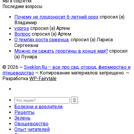
Мы в соцсетях
Последние вопросы
Почему не плодоносит 6-летний орех
спросил (а)
Владимир
vopros
спросил (а) Артем
Вопрос
спросил (а) Артем
О темпах роста саженца.
спросил (а) Лариса
Сергеевна
Можно ли сажать георгины в конце мая?
спросил
(а) Лунара
©
2026
~
Sveklon.Ru – все про сад, огород, фермерство и
птицеводство
~ Копирование материалов запрещено. ~
Разработка
WP-Fairytale
Болезни и вредители
Рецепты
Зелень
Овощеводство
Опыт читателей