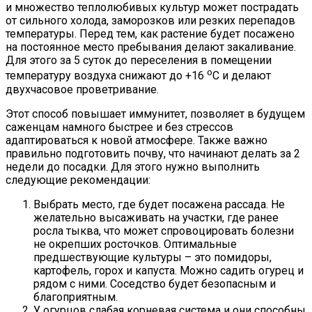
и множество теплолюбивых культур может пострадать
от сильного холода, заморозков или резких перепадов
температуры. Перед тем, как растение будет посажено
на постоянное место пребывания делают закаливание.
Для этого за 5 суток до переселения в помещении
о
температуру воздуха снижают до +16
С и делают
двухчасовое проветривание.
Этот способ повышает иммунитет, позволяет в будущем
саженцам намного быстрее и без стрессов
адаптироваться к новой атмосфере. Также важно
правильно подготовить почву, что начинают делать за 2
недели до посадки. Для этого нужно выполнить
следующие рекомендации:
Выбрать место, где будет посажена рассада. Не
желательно высаживать на участки, где ранее
росла тыква, что может спровоцировать болезни
не окрепших росточков. Оптимальные
предшествующие культуры – это помидоры,
картофель, горох и капуста. Можно садить огурец и
рядом с ними. Соседство будет безопасным и
благоприятным.
У огурцов слабая корневая система и они способны