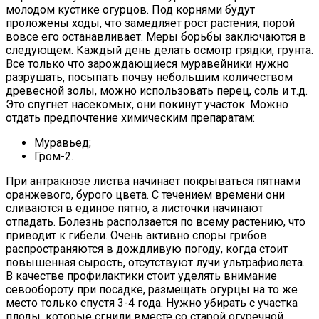
молодом кустике огурцов. Под корнями будут
проложены ходы, что замедляет рост растения, порой
вовсе его останавливает. Меры борьбы заключаются в
следующем. Каждый день делать осмотр грядки, грунта.
Все только что зарождающиеся муравейники нужно
разрушать, посыпать почву небольшим количеством
древесной золы, можно использовать перец, соль и т.д.
Это спугнет насекомых, они покинут участок. Можно
отдать предпочтение химическим препаратам:
Муравьед;
Гром-2.
При антракнозе листва начинает покрываться пятнами
оранжевого, бурого цвета. С течением времени они
сливаются в единое пятно, а листочки начинают
отпадать. Болезнь расползается по всему растению, что
приводит к гибели. Очень активно споры грибов
распространяются в дождливую погоду, когда стоит
повышенная сырость, отсутствуют лучи ультрафиолета.
В качестве профилактики стоит уделять внимание
севообороту при посадке, размещать огурцы на то же
место только спустя 3-4 года. Нужно убирать с участка
плоды, которые сгнили вместе со старой огуречной