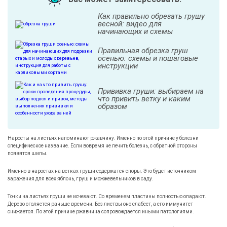
Как правильно обрезать грушу
весной: видео для
начинающих и схемы
Правильная обрезка груш
осенью: схемы и пошаговые
инструкции
Прививка груши: выбираем на
что привить ветку и каким
образом
Наросты на листьях напоминают ржавчину. Именно по этой причине у болезни
специфическое название. Если вовремя не лечить болезнь, с обратной стороны
появятся шипы.
Именно в наростах на ветках груши содержатся споры. Это будет источником
заражения для всех яблонь, груш и можжевельников в саду.
Точки на листьях груши не исчезают. Со временем пластины полностью опадают.
Дерево оголяется раньше времени. Без листвы оно слабеет, а его иммунитет
снижается. По этой причине ржавчина сопровождается иными патологиями.