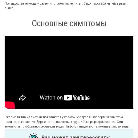
При недостатке ухода у растения снижен иммунитет. Вероятность болезней в разы
выше.
Основные симптомы
Ржавые пятна на листьях появляются уже в конце апреля. Это первый симптом
наличия отклонения. Бурые пятна на листьях груши быстро разрастаются. Они
темнеют и приобретают серые разводы. На фото и видео это напоминает засыхание.
Вас может заинтересовать: