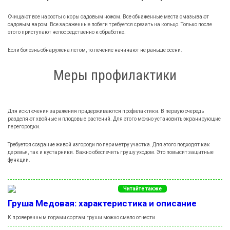
Счищают все наросты с коры садовым ножом. Все обнаженные места смазывают
садовым варом. Все зараженные побеги требуется срезать на кольцо. Только после
этого приступают непосредственно к обработке.
Если болезнь обнаружена летом, то лечение начинают не раньше осени.
Меры профилактики
Для исключения заражения придерживаются профилактики. В первую очередь
разделяют хвойные и плодовые растений. Для этого можно установить экранирующие
перегородки.
Требуется создание живой изгороди по периметру участка. Для этого подходят как
деревья, так и кустарники. Важно обеспечить грушу уходом. Это повысит защитные
функции.
Читайте также
Груша Медовая: характеристика и описание
К проверенным годами сортам груши можно смело отнести