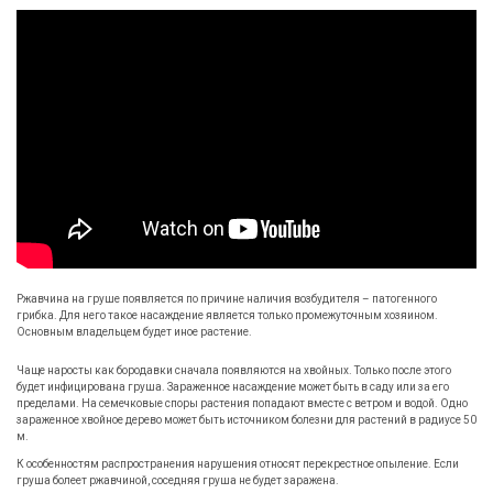
Ржавчина на груше появляется по причине наличия возбудителя – патогенного
грибка. Для него такое насаждение является только промежуточным хозяином.
Основным владельцем будет иное растение.
Чаще наросты как бородавки сначала появляются на хвойных. Только после этого
будет инфицирована груша. Зараженное насаждение может быть в саду или за его
пределами. На семечковые споры растения попадают вместе с ветром и водой. Одно
зараженное хвойное дерево может быть источником болезни для растений в радиусе 50
м.
К особенностям распространения нарушения относят перекрестное опыление. Если
груша болеет ржавчиной, соседняя груша не будет заражена.