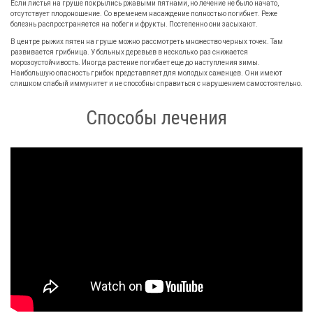
Если листья на груше покрылись ржавыми пятнами, но лечение не было начато,
отсутствует плодоношение. Со временем насаждение полностью погибнет. Реже
болезнь распространяется на побеги и фрукты. Постепенно они засыхают.
В центре рыжих пятен на груше можно рассмотреть множество черных точек. Там
развивается грибница. У больных деревьев в несколько раз снижается
морозоустойчивость. Иногда растение погибает еще до наступления зимы.
Наибольшую опасность грибок представляет для молодых саженцев. Они имеют
слишком слабый иммунитет и не способны справиться с нарушением самостоятельно.
Способы лечения