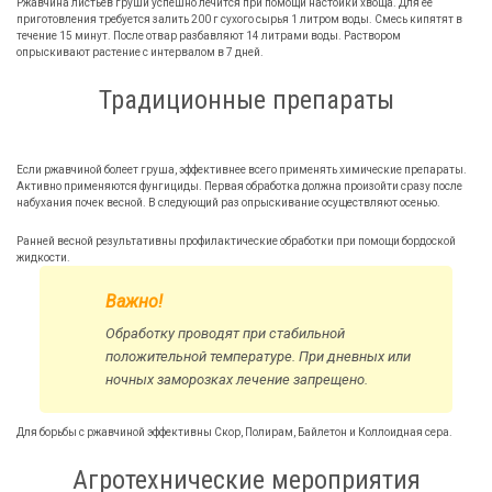
Ржавчина листьев груши успешно лечится при помощи настойки хвоща. Для ее
приготовления требуется залить 200 г сухого сырья 1 литром воды. Смесь кипятят в
течение 15 минут. После отвар разбавляют 14 литрами воды. Раствором
опрыскивают растение с интервалом в 7 дней.
Традиционные препараты
Если ржавчиной болеет груша, эффективнее всего применять химические препараты.
Активно применяются фунгициды. Первая обработка должна произойти сразу после
набухания почек весной. В следующий раз опрыскивание осуществляют осенью.
Ранней весной результативны профилактические обработки при помощи бордоской
жидкости.
Важно!
Обработку проводят при стабильной
положительной температуре. При дневных или
ночных заморозках лечение запрещено.
Для борьбы с ржавчиной эффективны Скор, Полирам, Байлетон и Коллоидная сера.
Агротехнические мероприятия