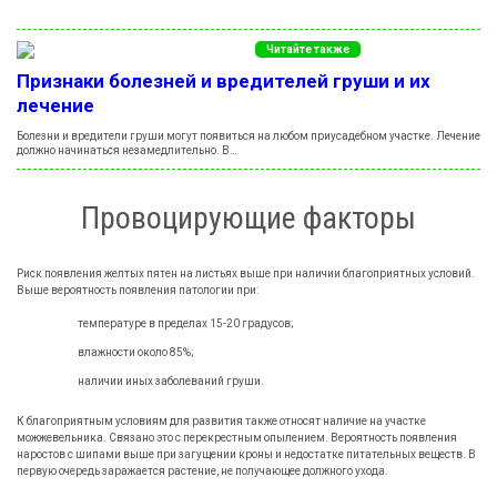
Читайте также
Признаки болезней и вредителей груши и их
лечение
Болезни и вредители груши могут появиться на любом приусадебном участке. Лечение
должно начинаться незамедлительно. В…
Провоцирующие факторы
Риск появления желтых пятен на листьях выше при наличии благоприятных условий.
Выше вероятность появления патологии при:
температуре в пределах 15-20 градусов;
влажности около 85%;
наличии иных заболеваний груши.
К благоприятным условиям для развития также относят наличие на участке
можжевельника. Связано это с перекрестным опылением. Вероятность появления
наростов с шипами выше при загущении кроны и недостатке питательных веществ. В
первую очередь заражается растение, не получающее должного ухода.