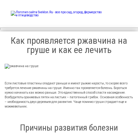
Sveklon.Ru – все про сад,
огород, фермерство и
птицеводство
Как проявляется ржавчина на
груше и как ее лечить
Если листовые пластины опадают раньше и имеют рыжие наросты, то скорее всего
требуется лечение ржавчины на груше. Именно так проявляется болезнь. Бороться
нужно начинать как можно раньше. Это единственный способ спасти насаждение.
Возбудитель оранжевых пятен на листьях – патогенный грибок. Основная особенность
– необходимость двух деревьев для развития. Чаще помимо груши страдает еще и
можжевельник.
Причины развития болезни