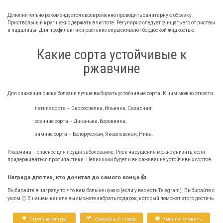
Дополнительно рекомендуется своевременно проводить санитарную обрезку.
Приствольный круг нужно держать в чистоте. Регулярно следует очищать его от листвы
и падалицы. Для профилактики растение опрыскивают бордоской жидкостью.
Какие сорта устойчивые к
ржавчине
Для снижения риска болезни лучше выбирать устойчивые сорта. К ним можно отнести:
летние сорта – Скороспелка, Ильинка, Сахарная;
осенние сорта – Диканька, Боровинка;
зимние сорта – Белорусская, Яковлевская, Ника.
Ржавчина – опасное для груши заболевание. Риск нарушения можно снизить, если
придерживаться профилактики. Нелишним будет и высаживание устойчивых сортов.
Награда для тех, кто дочитал до самого конца 👍
Выбирайте в награду то, что вам больше нужно (если у вас есть Telegram). Выбирайте с
умом 🙂 В нашем канале вы сможете забрать подарок, который поможет этого достичь.
Стройная фигура
Урожайный огород
Умение готовить