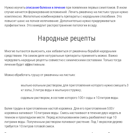
Нужно изучить
описание болезни и лечение
при появлении первых симптомов. В ином
случае начнется формирование осложнений. Лечить ржавчину на листьях груши нужно
комплексно. Желательно комбинировать препараты с народными способами. Это
повысит шанс на полное излечивание. Дополнительно нужно придерживаться
профилактики. Это замедлит распространение патологии в саду.
Народные рецепты
Многие пытаются выяснить, как избавиться от ржавчины борьбой народными
средствами. На самом деле натуральные препараты применять можно. Важно
чередовать народные рецепты совместно с химическими составами. Только тогда
лечение будет эффективным.
Можно обработать грушу от ржавчины на листьях:
мыльно-зольным раствором, для приготовления которого нужно смешать 3
кг золы, 3 литра воды и мыльную стружку;
содовым раствором, в составе которого 100 г соды и 10 литров воды.
Более труден в приготовлении настой коровяка. Для его приготовления 500 г
коровяка заливают 10 литрами воды. Смесь настаивают в течение двух недель в
темном и прохладном месте. Перед использованием смесь разбавляют еще 10
литрами воды. Полученным раствором поливают растение. Под 1 взрослое дерево
требуется 10 литров готовой смеси.