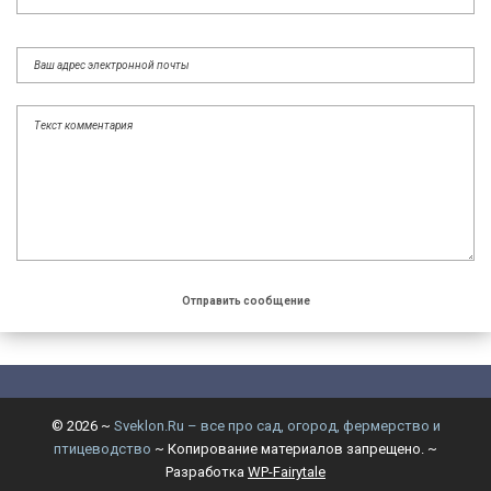
©
2026
~
Sveklon.Ru – все про сад, огород, фермерство и
птицеводство
~ Копирование материалов запрещено. ~
Разработка
WP-Fairytale