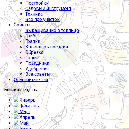
Постройки
Садовый инструмент
Техника
Все про участок
Советы
Выращивание в теплице
Грибы
Грядки
Календарь посадки
Обрезка
Полив
Праздники
Удобрения
Все советы
Опыт читателей
Лунный календарь
Январь
Февраль
Март
Апрель
Май
Июнь