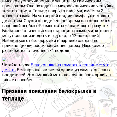
высокой устойчивостью к защитным химическим
препаратам. Оно походит на микроскопические чешуйки
желтого цвета. Тельце покрыто шипами, имеется 2
красных глаза. На четвертой стадии нимфа уже может
двигаться. Спустя определенное время она становится
взрослой особью. Размножаться она может сразу же.
Большое количество яиц становится самками, которые
могут воспроизводить в год около 12 поколений.
Избавиться от белокрылки в парнике сложно по
причине цикличности появления новых. Насекомое
развивается в течение 3-4 недель.
Читайте также
Белокрылка на томатах в теплице — что
делать
Белокрылка является одним из самых опасных
вредителей. Этот мелкий мотылек очень прожорлив, а
также способен…
Признаки появления белокрылки в
теплице