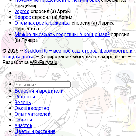
Владимир
vopros
спросил (а) Артем
Вопрос
спросил (а) Артем
О темпах роста саженца.
спросил (а) Лариса
Сергеевна
Можно ли сажать георгины в конце мая?
спросил
(а) Лунара
©
2026
~
Sveklon.Ru – все про сад, огород, фермерство и
птицеводство
~ Копирование материалов запрещено. ~
Разработка
WP-Fairytale
Болезни и вредители
Рецепты
Зелень
Овощеводство
Опыт читателей
Советы
Участок
Цветы и растения