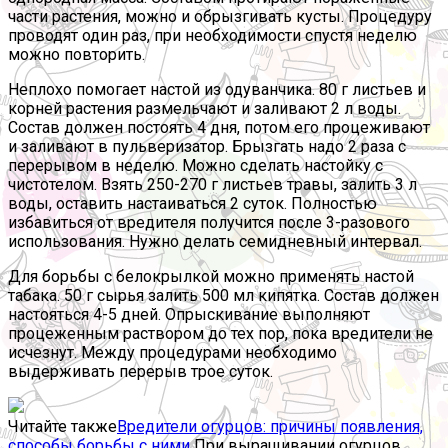
части растения, можно и обрызгивать кусты. Процедуру
проводят один раз, при необходимости спустя неделю
можно повторить.
Неплохо помогает настой из одуванчика. 80 г листьев и
корней растения размельчают и заливают 2 л воды.
Состав должен постоять 4 дня, потом его процеживают
и заливают в пульверизатор. Брызгать надо 2 раза с
перерывом в неделю. Можно сделать настойку с
чистотелом. Взять 250-270 г листьев травы, залить 3 л
воды, оставить настаиваться 2 суток. Полностью
избавиться от вредителя получится после 3-разового
использования. Нужно делать семидневный интервал.
Для борьбы с белокрылкой можно применять настой
табака. 50 г сырья залить 500 мл кипятка. Состав должен
настояться 4-5 дней. Опрыскивание выполняют
процеженным раствором до тех пор, пока вредители не
исчезнут. Между процедурами необходимо
выдерживать перерыв трое суток.
Читайте также
Вредители огурцов: причины появления,
способы борьбы с ними
При выращивании огурцов