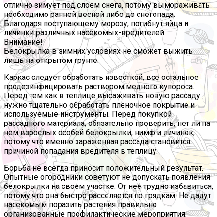
отлично зимует под слоем снега, потому вымораживать
необходимо ранней весной либо до снегопада.
Благодаря поступающему морозу, погибнут яйца и
личинки различных насекомых-вредителей.
Внимание!
Белокрылка в зимних условиях не сможет выжить
лишь на открытом грунте.
Каркас следует обработать известкой, все остальное
продезинфицировать раствором медного купороса.
Перед тем как в теплице высаживать новую рассаду
нужно тщательно обработать пленочное покрытие и
используемые инструменты. Перед покупкой
рассадного материала, обязательно проверить, нет ли на
нем взрослых особей белокрылки, нимф и личинок,
потому что именно зараженная рассада становится
причиной попадания вредителя в теплицу.
Борьба не всегда приносит положительный результат.
Опытные огородники советуют не допускать появления
белокрылки на своем участке. От нее трудно избавиться,
потому что она быстро расселяется по грядкам. Не дадут
насекомым поразить растения правильно
организованные профилактические мероприятия.