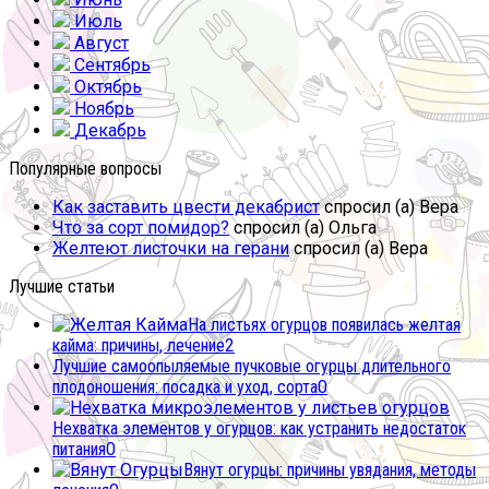
Июль
Август
Сентябрь
Октябрь
Ноябрь
Декабрь
Популярные вопросы
Как заставить цвести декабрист
спросил (а) Вера
Что за сорт помидор?
спросил (а) Ольга
Желтеют листочки на герани
спросил (а) Вера
Лучшие статьи
На листьях огурцов появилась желтая
кайма: причины, лечение
2
Лучшие самоопыляемые пучковые огурцы длительного
плодоношения: посадка и уход, сорта
0
Нехватка элементов у огурцов: как устранить недостаток
питания
0
Вянут огурцы: причины увядания, методы