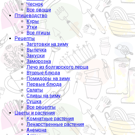
Чеснок
Все овощи
Птицеводство
Куры
Утки
Все птицы
Рецепты
Заготовки на зиму
Выпечка
Закуски
Заморозка
Лечо из болгарского перца
Вторые блюда
Помидоры на зиму
Первые блюда
Салаты
Сливы на зиму
Сушка
Все рецепты
Цветы и растения
Комнатные растения
Лекарственные растения
Анемона