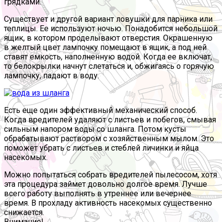
грядками.
Существует и другой вариант ловушки для парника или
теплицы. Ее используют ночью. Понадобится небольшой
ящик, в котором проделывают отверстия. Окрашенную
в желтый цвет лампочку помещают в ящик, а под ней
ставят емкость, наполненную водой. Когда ее включат,
то белокрылки начнут слетаться и, обжигаясь о горячую
лампочку, падают в воду.
Есть еще один эффективный механический способ.
Когда вредителей удаляют с листьев и побегов, смывая
сильным напором воды со шланга. Потом кусты
обрабатывают раствором с хозяйственным мылом. Это
поможет убрать с листьев и стеблей личинки и яйца
насекомых.
Можно попытаться собрать вредителей пылесосом, хотя
эта процедура займет довольно долгое время. Лучше
всего работу выполнять в утреннее или вечернее
время. В прохладу активность насекомых существенно
снижается.
Внимание!