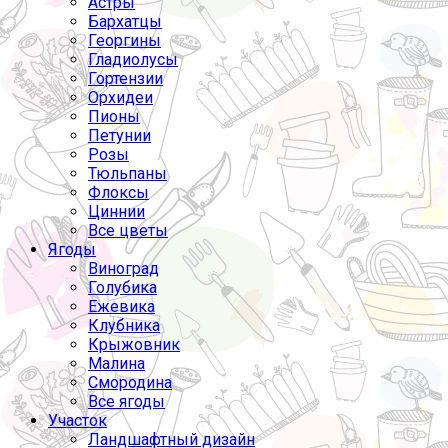
Астры
Бархатцы
Георгины
Гладиолусы
Гортензии
Орхидеи
Пионы
Петунии
Розы
Тюльпаны
Флоксы
Циннии
Все цветы
Ягоды
Виноград
Голубика
Ежевика
Клубника
Крыжовник
Малина
Смородина
Все ягоды
Участок
Ландшафтный дизайн