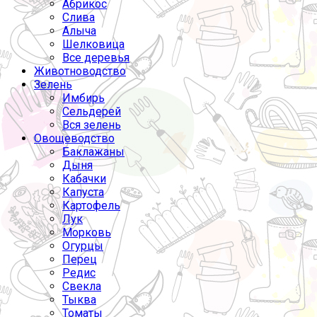
Абрикос
Слива
Алыча
Шелковица
Все деревья
Животноводство
Зелень
Имбирь
Сельдерей
Вся зелень
Овощеводство
Баклажаны
Дыня
Кабачки
Капуста
Картофель
Лук
Морковь
Огурцы
Перец
Редис
Свекла
Тыква
Томаты