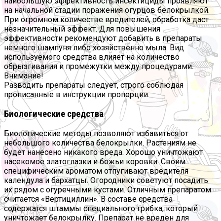
наибольшую эффективность инсектициды проявляют
на начальной стадии поражения огурцов белокрылкой.
При огромном количестве вредителей, обработка даст
незначительный эффект. Для повышения
эффективности рекомендуют добавить в препараты
немного шампуня либо хозяйственно мыла. Вид
используемого средства влияет на количество
обрызгивания и промежутки между процедурами.
Внимание!
Разводить препараты следует, строго соблюдая
прописанные в инструкции пропорции.
Биологические средства
Биологические методы позволяют избавиться от
небольшого количества белокрылки. Растениям не
будет нанесено никакого вреда. Хорошо уничтожают
насекомое златоглазки и божьи коровки. Своим
специфическим ароматом отпугивают вредителя
календула и бархатцы. Огородники советуют посадить
их рядом с огуречными кустами. Отличным препаратом
считается «Вертициллин». В составе средства
содержатся штаммы специального грибка, который
уничтожает белокрылку. Препарат не вреден для