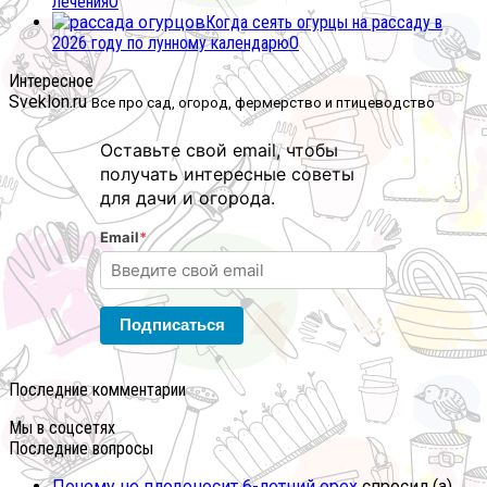
лечения
0
Когда сеять огурцы на рассаду в
2026 году по лунному календарю
0
Интересное
Sveklon.ru
Все про сад, огород, фермерство и птицеводство
Оставьте свой email, чтобы
получать интересные советы
для дачи и огорода.
Email
*
Подписаться
Последние комментарии
Мы в соцсетях
Последние вопросы
Почему не плодоносит 6-летний орех
спросил (а)