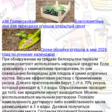
для Подмосковья
Благоприятные
дни для пересадки огурцов открытый грунт
Сроки посадки огурцов в мае 2026
года по лунному календарю
При обнаружении на грядках белокрылки первым
делом советуют использовать народные средства. Если
сравнивать с химическими препаратами, то они
совершенно безвредны для плодов и самих огуречных
кустов. Весьма эффективен раствор с применением
уксуса. Для его приготовления берут 1 ст.л. 70% уксуса,
который разводят в 1 л воды. Опрыскивание проводят
до того, как вредители начнут выводиться. Можно
воспользоваться мыльным раствором. Полкило
измельченного дегтярного либо хозяйственного мыла
размешивают в 3 л воды. Должна получиться
однородная масса. Составом протирают пораженные