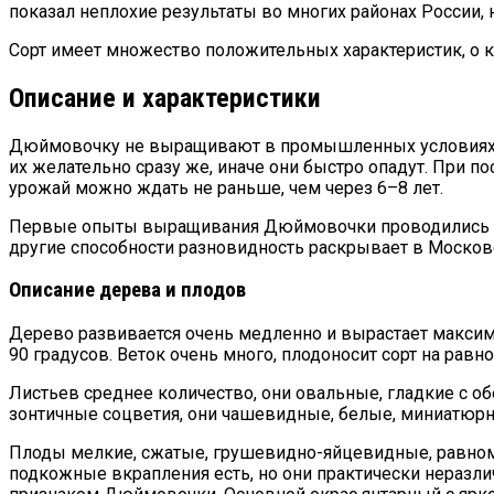
показал неплохие результаты во многих районах России,
Сорт имеет множество положительных характеристик, о 
Описание и характеристики
Дюймовочку не выращивают в промышленных условиях, и
их желательно сразу же, иначе они быстро опадут. При 
урожай можно ждать не раньше, чем через 6–8 лет.
Первые опыты выращивания Дюймовочки проводились в Ч
другие способности разновидность раскрывает в Московс
Описание дерева и плодов
Дерево развивается очень медленно и вырастает максимум
90 градусов. Веток очень много, плодоносит сорт на рав
Листьев среднее количество, они овальные, гладкие с о
зонтичные соцветия, они чашевидные, белые, миниатюрн
Плоды мелкие, сжатые, грушевидно-яйцевидные, равноме
подкожные вкрапления есть, но они практически неразл