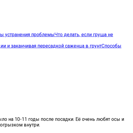
Что делать, если груша не
Способы
ыло на 10-11 годы после посадки. Её очень любят осы и
 огрызком внутри.