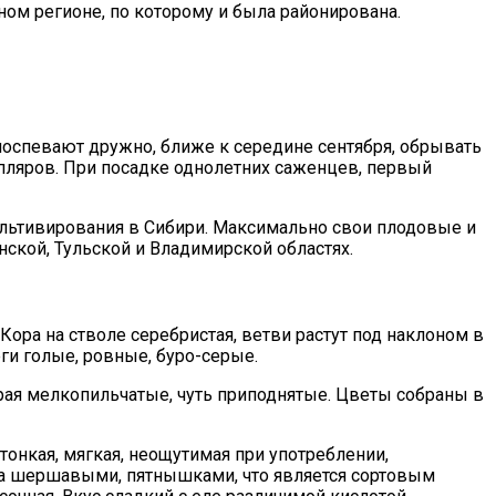
ом регионе, по которому и была районирована.
спевают дружно, ближе к середине сентября, обрывать
мпляров. При посадке однолетних саженцев, первый
льтивирования в Сибири. Максимально свои плодовые и
ской, Тульской и Владимирской областях.
Кора на стволе серебристая, ветви растут под наклоном в
ги голые, ровные, буро-серые.
края мелкопильчатые, чуть приподнятые. Цветы собраны в
онкая, мягкая, неощутимая при употреблении,
ка шершавыми, пятнышками, что является сортовым