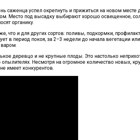
нь саженца успел окрепнуть и прижиться на новом месте 
гом. Место под высадку выбирают хорошо освещенное, сол
осят органику.
, что и для других сортов: поливы, подкормки, профилак
ует в период покоя, за 2–3 недели до начала вегетации и
 варом.
кое деревцо и не крупные плоды. Это настолько неприхот
об опылителях. Несмотря на огромное количество новых, к
 не имеет конкурентов.