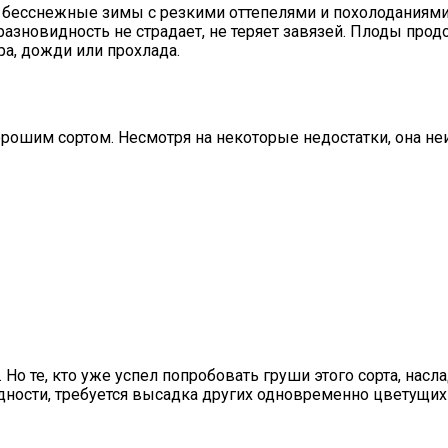
ны бесснежные зимы с резкими оттепелями и похолодания
 разновидность не страдает, не теряет завязей. Плоды про
ра, дожди или прохлада.
рошим сортом. Несмотря на некоторые недостатки, она н
Но те, кто уже успел попробовать груши этого сорта, насл
ости, требуется высадка других одновременно цветущих 