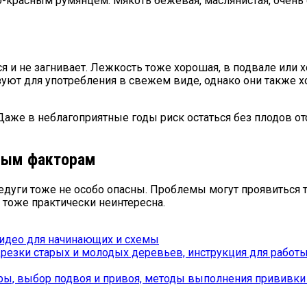
красным румянцем. Мякоть бежевая, маслянистая, очень со
я и не загнивает. Лежкость тоже хорошая, в подвале или 
уют для употребления в свежем виде, однако они также х
Даже в неблагоприятные годы риск остаться без плодов от
тным факторам
едуги тоже не особо опасны. Проблемы могут проявиться 
тоже практически неинтересна.
видео для начинающих и схемы