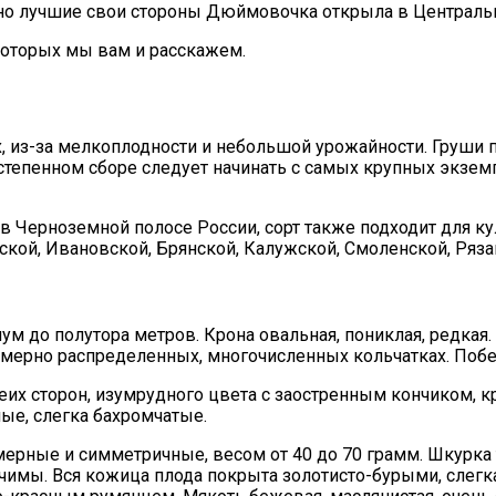
 но лучшие свои стороны Дюймовочка открыла в Центральн
которых мы вам и расскажем.
з-за мелкоплодности и небольшой урожайности. Груши по
постепенном сборе следует начинать с самых крупных экзе
ерноземной полосе России, сорт также подходит для ку
кой, Ивановской, Брянской, Калужской, Смоленской, Рязан
 до полутора метров. Крона овальная, пониклая, редкая. 
номерно распределенных, многочисленных кольчатках. Побе
беих сторон, изумрудного цвета с заостренным кончиком, 
ые, слегка бахромчатые.
рные и симметричные, весом от 40 до 70 грамм. Шкурка т
ичимы. Вся кожица плода покрыта золотисто-бурыми, слег