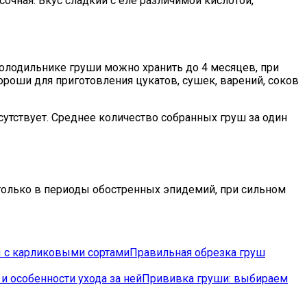
чная. Вкус сладкий с еле различимой кислотой,
холодильнике груши можно хранить до 4 месяцев, при
ороши для приготовления цукатов, сушек, варений, соков
сутствует. Среднее количество собранных груш за один
только в периоды обостренных эпидемий, при сильном
Правильная обрезка груш
Прививка груши: выбираем