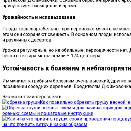
признаком Дюймовочки. Основной окрас янтарный с ярко-
присутствует насыщенный аромат.
Урожайность и использование
Плоды транспортабельны, при перевозке мякоть не мнетс
этом они сохраняют свежесть. В основном плоды использ
и различных десертов.
Урожаи регулярные, но не обильные, периодичности нет. 
сезон с гектара метра земли – 174 центнера.
Устойчивость к болезням и неблагоприя
Иммунитет к грибным болезням очень высокий, другие н
поражении соседних деревьев. Вредителям Дюймовочка 
Вас может заинтересовать:
Как правильно обрезать грушу весной: 
осенью: схемы и пошаговые инструкции
на что привить ветку и каким образом