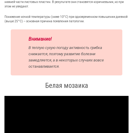
нижней части листовых пластин. В результате они становятся коричневыми, но при
этом не увядают.
Понижение ночной температуры (ниже 10°С) при одновременном повышении дневной
(выше 25°С) – основная причина появления патологии.
Внимание!
В теплую сухую погоду активность грибка
снижается, поэтому развитие болезни
замедляется, а в некоторых случаях вовсе
останавливается.
Белая мозаика