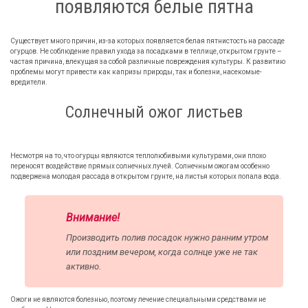
появляются белые пятна
Существует много причин, из-за которых появляется белая пятнистость на рассаде
огурцов. Не соблюдение правил ухода за посадками в теплице, открытом грунте –
частая причина, влекущая за собой различные повреждения культуры. К развитию
проблемы могут привести как капризы природы, так и болезни, насекомые-
вредители.
Солнечный ожог листьев
Несмотря на то, что огурцы являются теплолюбивыми культурами, они плохо
переносят воздействие прямых солнечных лучей. Солнечным ожогам особенно
подвержена молодая рассада в открытом грунте, на листья которых попала вода.
Внимание!
Производить полив посадок нужно ранним утром
или поздним вечером, когда солнце уже не так
активно.
Ожоги не являются болезнью, поэтому лечение специальными средствами не