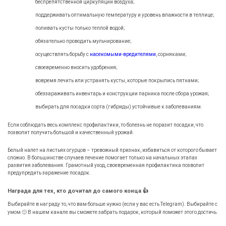
беспрепятственной циркуляции воздуха;
поддерживать оптимальную температуру и уровень влажности в теплице;
поливать кусты только теплой водой;
обязательно проводить мульчирование;
осуществлять борьбу с
насекомыми-вредителями
, сорняками;
своевременно вносить удобрения;
вовремя лечить или устранять кусты, которые покрылись пятнами;
обеззараживать инвентарь и конструкции парника после сбора урожая;
выбирать для посадки сорта (гибриды) устойчивые к заболеваниям.
Если соблюдать весь комплекс профилактики, то болезнь не поразит посадки, что
позволит получить большой и качественный урожай.
Белый налет на листьях огурцов – тревожный признак, избавиться от которого бывает
сложно. В большинстве случаев лечение помогает только на начальных этапах
развития заболевания. Грамотный уход, своевременная профилактика позволит
предупредить заражение посадок.
Награда для тех, кто дочитал до самого конца 👍
Выбирайте в награду то, что вам больше нужно (если у вас есть Telegram). Выбирайте с
умом 🙂 В нашем канале вы сможете забрать подарок, который поможет этого достичь.