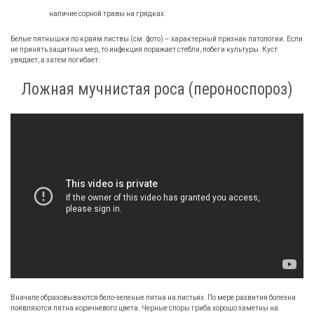
наличие сорной травы на грядках.
Белые пятнышки по краям листвы (см. фото) – характерный признак патологии. Если
не принять защитных мер, то инфекция поражает стебли, побеги культуры. Куст
увядает, а затем погибает.
Ложная мучнистая роса (пероноспороз)
Вначале образовываются бело-зеленые пятна на листьях. По мере развития болезни
появляются пятна коричневого цвета. Черные споры гриба хорошо заметны на