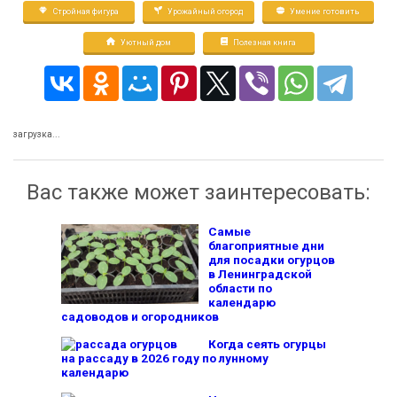
Стройная фигура
Урожайный огород
Умение готовить
Уютный дом
Полезная книга
загрузка...
Вас также может заинтересовать:
Самые
благоприятные дни
для посадки огурцов
в Ленинградской
области по
календарю
садоводов и огородников
Когда сеять огурцы
на рассаду в 2026 году по лунному
календарю