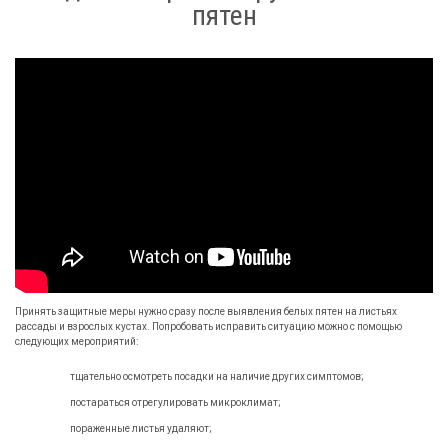
пятен
Принять защитные меры нужно сразу после выявления белых пятен на листьях
рассады и взрослых кустах. Попробовать исправить ситуацию можно с помощью
следующих мероприятий:
тщательно осмотреть посадки на наличие других симптомов;
постараться отрегулировать микроклимат;
пораженные листья удаляют;