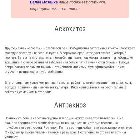
Белая мозаика
чаще поражает огурчики,
выращиваемые в теплице.
Аскохитоз
Другое название болезни – стеблевой рак. Возбудитель (патогенный грибок) поражает
молодую рассаду и взрослые кусты. В первую очередь страдает стебель, который
чернеет. Затем на листьях появляется белый налет, под которым заметны небольшие
трещинки. По мере развития заболевания белые пятна сменяются бурыми. Плоды
покрываются черными точками, становятся мягкими, мумифицируются. Такие
огурчики не пригодны к употреблению.
Благоприятным условием для активности грибка является повышенная влажность
воздуха, пониженный иммунитет культуры. Инфекция остается на растительных
остатках, семенном материале.
Антракноз
Возникнуть белый налет на огурцах в теплице может из-за этой патологии. Она
сначала проявляется в виде белесых пятен на листьях, которые постепенно
приобретают светло-серый оттенок. Пятна хаотичные, без явно выраженного контура.
С каждым днем они увеличиваются в размерах. Постепенно листовые пластины
увядают.