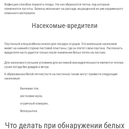
Инфекция способна поразить плоды. На них образуются пятна, под которым
появляются пустоты. Болезнь возникает на рассаде, выращенной из уже зараженного
семенного материала.
Насекомые-вредители
Паутинный клещ особенно опасен для посадок огурцов. Это маленькое насекомое
живет на нижней стороне листовой пластины, где он плетет свою паутину. Распознать
вредителя часто удается только после появления белых пятен на листьях.
Для насекомого лучшим условием для активной жизнедеятельности является теплая,
сухая погода без дождей и ветра.
К образованию белой пятнистости на листочках также могут привести следующие
насекомые:
бахчевая тля;
ростковая муха;
огуречный комарик;
белокрылка.
Что делать при обнаружении белых