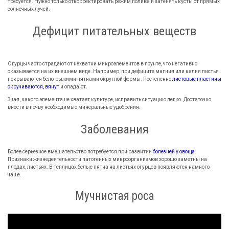
требуется. Нужно только откорректировать режим полива и затенять кусты от прямых
солнечных лучей.
Дефицит питательных веществ
Огурцы часто страдают от нехватки микроэлементов в грунте, что негативно
сказывается на их внешнем виде. Например, при дефиците магния или калия листья
покрываются бело-рыжими пятнами округлой формы. Постепенно
листовые пластины
скручиваются, вянут
и опадают.
Зная, какого элемента не хватает культуре, исправить ситуацию легко. Достаточно
внести в почву необходимые минеральные удобрения.
Заболевания
Более серьезное вмешательство потребуется при развитии
болезней у овоща
.
Признаки жизнедеятельности патогенных микроорганизмов хорошо заметны на
плодах, листьях. В теплицах белые пятна на листьях огурцов появляются намного
чаще.
Мучнистая роса