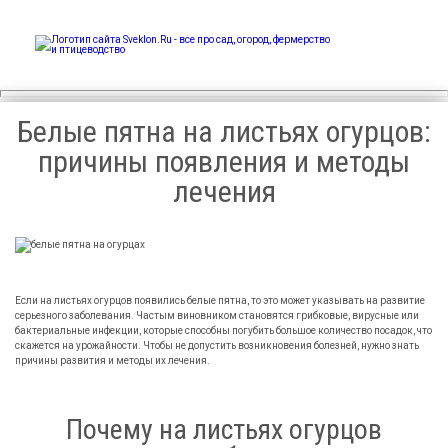
Sveklon.Ru – все про сад,
огород, фермерство и
птицеводство
Белые пятна на листьях огурцов:
причины появления и методы
лечения
Если на листьях огурцов появились белые пятна, то это может указывать на развитие
серьезного заболевания. Частым виновником становятся грибковые, вирусные или
бактериальные инфекции, которые способны погубить большое количество посадок, что
скажется на урожайности. Чтобы не допустить возникновения болезней, нужно знать
причины развития и методы их лечения.
Почему на листьях огурцов