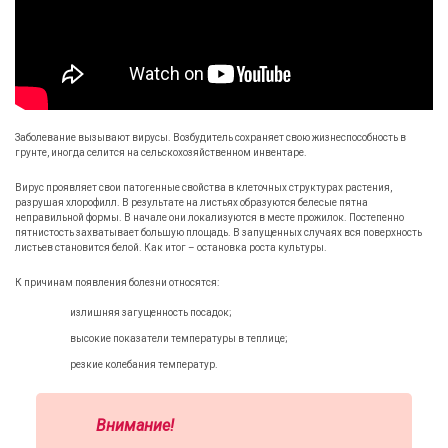
Заболевание вызывают вирусы. Возбудитель сохраняет свою жизнеспособность в
грунте, иногда селится на сельскохозяйственном инвентаре.
Вирус проявляет свои патогенные свойства в клеточных структурах растения,
разрушая хлорофилл. В результате на листьях образуются белесые пятна
неправильной формы. В начале они локализуются в месте прожилок. Постепенно
пятнистость захватывает большую площадь. В запущенных случаях вся поверхность
листьев становится белой. Как итог – остановка роста культуры.
К причинам появления болезни относятся:
излишняя загущенность посадок;
высокие показатели температуры в теплице;
резкие колебания температур.
Внимание!