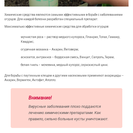
Химические средства являются самыми эффективными в борьбе с заболеваниями
огурцов. Для каждой болезни разработан специальный препарат.
Максимально эффективные химические средства для обработки огурцов:
мучнистая роса – раствор медного купороса, Планриз, Топаз, Гамаир,
Квадрис;
огуречная мозаика – Акарин, Фитоверм;
аскохитоз, антракноз – бордоская смесь, Винцит, Сапроль, Тирам;
белая гниль – мочевина, медный купорос, сернокислый цинк.
Для борьбы с паутинным клещом и другими насекомыми применяют акарициды –
Акарин, Вермитек, Актофит, Аполло.
Внимание!
Вирусные заболевания плохо поддаются
лечению химическими препаратами. Как
правило, сильно больные кусты уничтожают.