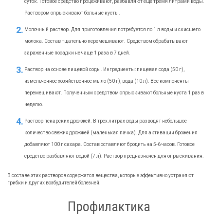
суток. Готовое средство процеживают, разбавляют еще тремя литрами воды.
Раствором опрыскивают больные кусты.
Молочный раствор. Для приготовления потребуется по 1 л воды и скисшего
молока. Состав тщательно перемешивают. Средством обрабатывают
зараженные посадки не чаще 1 раза в 7 дней.
Раствор на основе пищевой соды. Ингредиенты: пищевая сода (50 г),
измельченное хозяйственное мыло (50 г), вода (10 л). Все компоненты
перемешивают. Полученным средством опрыскивают больные куста 1 раз в
неделю.
Раствор пекарских дрожжей. В трех литрах воды разводят небольшое
количество свежих дрожжей (маленькая пачка). Для активации брожения
добавляют 100 г сахара. Состав оставляют бродить на 5-6 часов. Готовое
средство разбавляют водой (7 л). Раствор предназначен для опрыскивания.
В составе этих растворов содержатся вещества, которые эффективно устраняют
грибки и других возбудителей болезней.
Профилактика