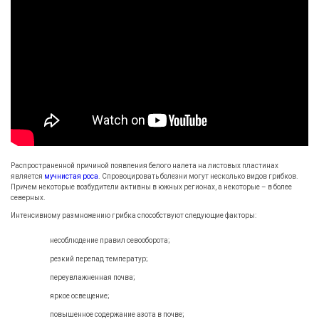
Распространенной причиной появления белого налета на листовых пластинах
является
мучнистая роса
. Спровоцировать болезни могут несколько видов грибков.
Причем некоторые возбудители активны в южных регионах, а некоторые – в более
северных.
Интенсивному размножению грибка способствуют следующие факторы:
несоблюдение правил севооборота;
резкий перепад температур;
переувлажненная почва;
яркое освещение;
повышенное содержание азота в почве;