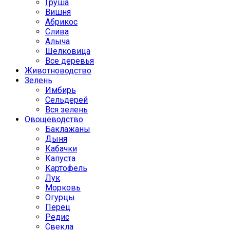
Груша
Вишня
Абрикос
Слива
Алыча
Шелковица
Все деревья
Животноводство
Зелень
Имбирь
Сельдерей
Вся зелень
Овощеводство
Баклажаны
Дыня
Кабачки
Капуста
Картофель
Лук
Морковь
Огурцы
Перец
Редис
Свекла