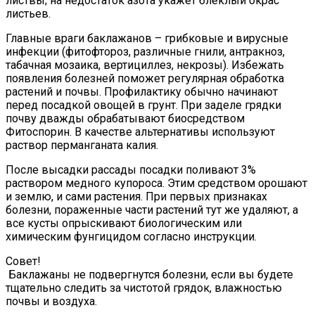
листвы; на недостаток азота укажет блеклый окрас
листьев.
Главные враги баклажанов – грибковые и вирусные
инфекции (фитофтороз, различные гнили, антракноз,
табачная мозаика, вертициллез, некрозы). Избежать
появления болезней поможет регулярная обработка
растений и почвы. Профилактику обычно начинают
перед посадкой овощей в грунт. При заделе грядки
почву дважды обрабатывают биосредством
Фитоспорин. В качестве альтернативы используют
раствор перманганата калия.
После высадки рассады посадки поливают 3%
раствором медного купороса. Этим средством орошают
и землю, и сами растения. При первых признаках
болезни, пораженные части растений тут же удаляют, а
все кусты опрыскивают биологическим или
химическим фунгицидом согласно инструкции.
Совет!
Баклажаны не подвергнутся болезни, если вы будете
тщательно следить за чистотой грядок, влажностью
почвы и воздуха.