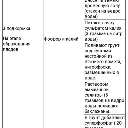
Вносят в землю
древесную золу
(стакан на ведро
воды).
Питают почву
сульфатом калия
3 подкормка.
(3 грамма на литр
На этапе
Фосфор и калий
воды).
образования
Поливают грунт
плодов
под кустами
настойкой из
птичьего помета,
нитрофоски,
размешанных в
воде.
Раствором
аммиачной
селитры (5
граммов на ведро
воды поливают
баклажаны.
В грунт добавляют
суперфосфат ( 20