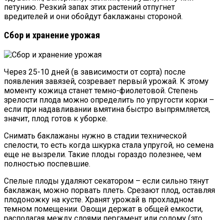
петунию. Резкий запах этих растений отпугнет
вредителей и они обойдут баклажаны стороной.
Сбор и хранение урожая
Через 25-10 дней (в зависимости от сорта) после
появления завязей, созревает первый урожай. К этому
моменту кожица станет темно-фиолетовой. Степень
зрелости плода можно определить по упругости корки –
если при надавливании вмятина быстро выпрямляется,
значит, плод готов к уборке.
Снимать баклажаны нужно в стадии технической
спелости, то есть когда шкурка стала упругой, но семена
еще не вызрели. Такие плоды гораздо полезнее, чем
полностью поспевшие.
Спелые плоды удаляют секатором – если сильно тянут
баклажан, можно порвать плеть. Срезают плод, оставляя
плодоножку на кусте. Хранят урожай в прохладном
темном помещении. Овощи держат в общей емкости,
располагая между слоями пергамент или солому (это