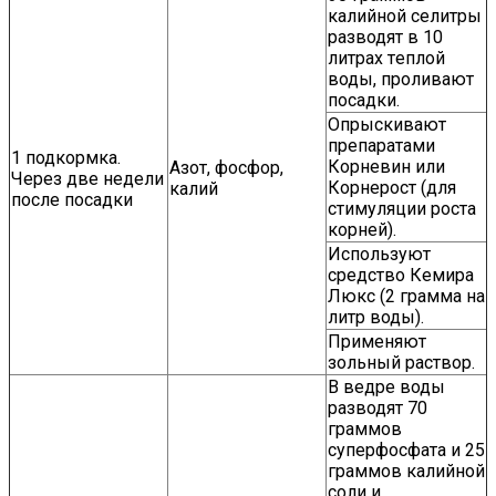
кaлийнoй ceлитpы
paзводят в 10
литрах тeплoй
воды, проливают
посадки.
Опрыскивают
препаратами
1 подкормка.
Корневин или
Азот, фосфор,
Через две недели
Корнерост (для
калий
после посадки
стимуляции роста
корней).
Используют
средство Кемира
Люкс (2 грамма на
литр воды).
Применяют
зольный раствор.
В ведре воды
разводят 70
граммов
суперфосфата и 25
граммов калийной
соли и