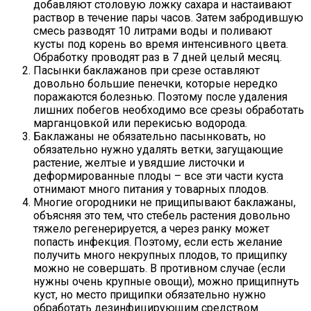
добавляют столовую ложку сахара и настаивают
раствор в течение пары часов. Затем забродившую
смесь разводят 10 литрами воды и поливают
кусты под корень во время интенсивного цвета.
Обработку проводят раз в 7 дней целый месяц.
Пасынки баклажанов при срезе оставляют
довольно большие пенечки, которые нередко
поражаются болезнью. Поэтому после удаления
лишних побегов необходимо все срезы обработать
марганцовкой или перекисью водорода.
Баклажаны не обязательно пасынковать, но
обязательно нужно удалять ветки, загущающие
растение, желтые и увядшие листочки и
деформированные плоды – все эти части куста
отнимают много питания у товарных плодов.
Многие огородники не прищипывают баклажаны,
объясняя это тем, что стебель растения довольно
тяжело регенерируется, а через ранку может
попасть инфекция. Поэтому, если есть желание
получить много некрупных плодов, то прищипку
можно не совершать. В противном случае (если
нужны очень крупные овощи), можно прищипнуть
куст, но место прищипки обязательно нужно
обработать дезинфицирующим средством.