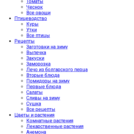
Томаты
Чеснок
Все овощи
Птицеводство
Куры
Утки
Все птицы
Рецепты
Заготовки на зиму
Выпечка
Закуски
Заморозка
Лечо из болгарского перца
Вторые блюда
Помидоры на зиму
Первые блюда
Салаты
Сливы на зиму
Сушка
Все рецепты
Цветы и растения
Комнатные растения
Лекарственные растения
Анемона