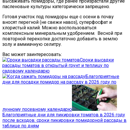
высаживать помидоры, где ранее произрастали другие
пасленовые культуры категорически запрещено.
Готовя участок под помидоры еще с осени в почву
вносят перегной (не свежи навоз), суперфосфат и
хлористый калий. Можно воспользоваться
комплексным минеральным удобрением. Весной при
повторной перекопке достаточно добавить в землю
золу и аммиачную селитру.
Вас может заинтересовать:
Сроки высадки
рассады томатов в открытый грунт и теплицу по
садовому календарю
Благоприятные
дни для посадки помидор на рассаду в 2026 году по
лунному посевному календарю
Благоприятные дни для пикировки томатов в 2026 году
после всходов: сроки пикировки помидорной рассады в
таблице по дням