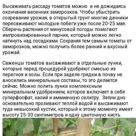
Высаживать рассаду томатов можно и не дожидаясь
окончания весенних заморозков. Чтобы убыстрить
созревание урожая, в открытый грунт многие дачники
пересаживают молодые побеги уже после 20-25 мая.
Сберечь растения от минусовой погоды помогают
импровизированный парник, который можно легко
натянуть над посадками. Сохраняя тем самым томаты от
заморозков, можно получить более ранний и вкусный
урожай.
Саженцы томатов высаживают в отдельные лунки,
которые перед процедурой удобряют смесью из
перегноя и золы. Если при заделе грядки в почву не
вносились минеральные составы, то это делается
сейчас. Можно полить лунки комплексным
минеральным удобрением, которое включает в себя
суперфосфат, калий и аммиачную селитру. Затем дно
основательно проливают теплой водой и высаживают
туда невысокий кустик, который к этому моменту имеет
высоту 25-30 сантиметров и одну цветочную кисть.