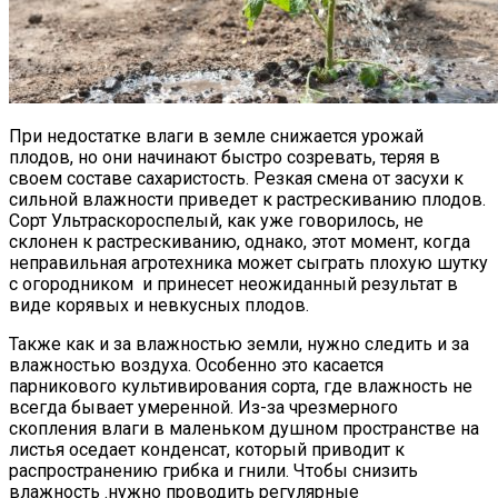
При недостатке влаги в земле снижается урожай
плодов, но они начинают быстро созревать, теряя в
своем составе сахаристость. Резкая смена от засухи к
сильной влажности приведет к растрескиванию плодов.
Сорт Ультраскороспелый, как уже говорилось, не
склонен к растрескиванию, однако, этот момент, когда
неправильная агротехника может сыграть плохую шутку
с огородником и принесет неожиданный результат в
виде корявых и невкусных плодов.
Также как и за влажностью земли, нужно следить и за
влажностью воздуха. Особенно это касается
парникового культивирования сорта, где влажность не
всегда бывает умеренной. Из-за чрезмерного
скопления влаги в маленьком душном пространстве на
листья оседает конденсат, который приводит к
распространению грибка и гнили. Чтобы снизить
влажность .нужно проводить регулярные