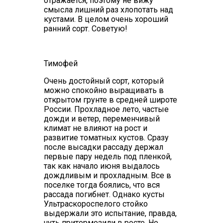
отражается, поэтому не вижу
смысла лишний раз хлопотать над
кустами. В целом очень хороший
ранний сорт. Советую!
Тимофей
Очень достойный сорт, который
можно спокойно выращивать в
открытом грунте в средней широте
России. Прохладное лето, частые
дожди и ветер, переменчивый
климат не влияют на рост и
развитие томатных кустов. Сразу
после высадки рассаду держал
первые пару недель под пленкой,
так как начало июня выдалось
дождливым и прохладным. Все в
поселке тогда боялись, что вся
рассада погибнет. Однако кусты
Ультраскороспелого стойко
выдержали это испытание, правда,
чуть притормозили в росте. Но