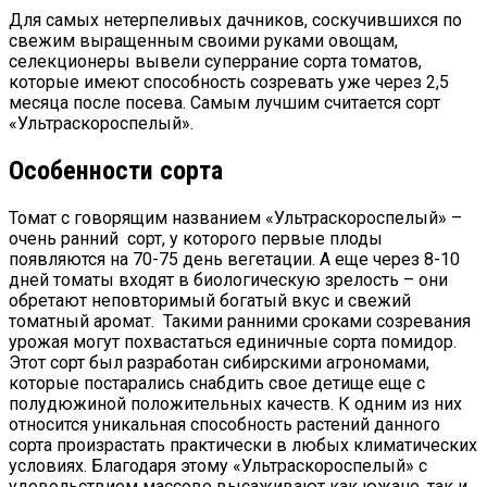
Для самых нетерпеливых дачников, соскучившихся по
свежим выращенным своими руками овощам,
селекционеры вывели суперрание сорта томатов,
которые имеют способность созревать уже через 2,5
месяца после посева. Самым лучшим считается сорт
«Ультраскороспелый».
Особенности сорта
Томат с говорящим названием «Ультраскороспелый» –
очень ранний сорт, у которого первые плоды
появляются на 70-75 день вегетации. А еще через 8-10
дней томаты входят в биологическую зрелость – они
обретают неповторимый богатый вкус и свежий
томатный аромат. Такими ранними сроками созревания
урожая могут похвастаться единичные сорта помидор.
Этот сорт был разработан сибирскими агрономами,
которые постарались снабдить свое детище еще с
полудюжиной положительных качеств. К одним из них
относится уникальная способность растений данного
сорта произрастать практически в любых климатических
условиях. Благодаря этому «Ультраскороспелый» с
удовольствием массово высаживают как южане, так и