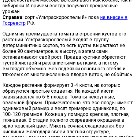
сибиряки. И причем всегда получают прекрасные
урожаи.
Справка:
сорт «Ультраскороспелый» пока
не внесен в
Госреестр
РФ.
Одним из преимуществ томата в строении кустов его
растений. Ультраскороспелый входят в группу
детерминантных сортов, то есть кусты вырастают не
более 90 сантиметров в высоту, а затем сами
останавливают свой рост. Правда кустики обрастают
густой листвой и разлапистыми ветками, а потому
выглядят объемно. Без подвязки основного стебля и
тяжелых от многочисленных плодов веток, не обойтись.
Каждое растение формирует 3-4 кисти, на которых
образуются простые соцветия. На каждой кисти
завязывается по 6-8 плодов. Томаты некрупные,
овальной формы. Примечательно, что все плоды имеют
одинаковый размер и весят примерно одинаково, по
100-120 граммов. Кожица у помидор крепкая, плотная,
глянцевая. В стадии полного созревания окрашена в
ярко-красный цвет. Мякоть сочная, сладковатая, без
кислинки. Благодаря своей плотной структуре,