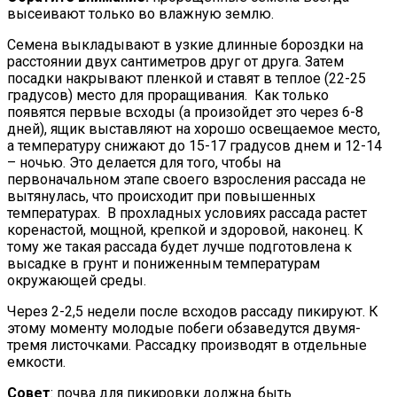
высеивают только во влажную землю.
Семена выкладывают в узкие длинные бороздки на
расстоянии двух сантиметров друг от друга. Затем
посадки накрывают пленкой и ставят в теплое (22-25
градусов) место для проращивания. Как только
появятся первые всходы (а произойдет это через 6-8
дней), ящик выставляют на хорошо освещаемое место,
а температуру снижают до 15-17 градусов днем и 12-14
– ночью. Это делается для того, чтобы на
первоначальном этапе своего взросления рассада не
вытянулась, что происходит при повышенных
температурах. В прохладных условиях рассада растет
коренастой, мощной, крепкой и здоровой, наконец. К
тому же такая рассада будет лучше подготовлена к
высадке в грунт и пониженным температурам
окружающей среды.
Через 2-2,5 недели после всходов рассаду пикируют. К
этому моменту молодые побеги обзаведутся двумя-
тремя листочками. Рассадку производят в отдельные
емкости.
Совет
: почва для пикировки должна быть