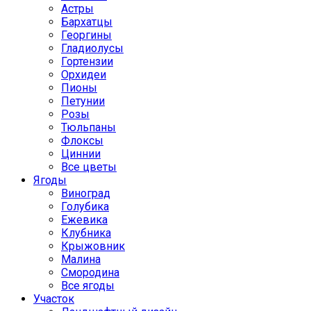
Астры
Бархатцы
Георгины
Гладиолусы
Гортензии
Орхидеи
Пионы
Петунии
Розы
Тюльпаны
Флоксы
Циннии
Все цветы
Ягоды
Виноград
Голубика
Ежевика
Клубника
Крыжовник
Малина
Смородина
Все ягоды
Участок