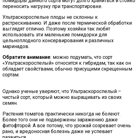
помидоры данного сорта могут долго храниться и стойко
переносить нагрузку при транспортировке.
Ультраскороспелые плоды не склонны к
растрескиванию. И даже после термической обработки
выглядят отлично. Поэтому хозяйки так любят
использовать эти маленькие помидорки для
цельноплодного консервирования и различных
маринадов.
Обратите внимание
: можно подумать, что сорт
«Ультраскороспелый» относится к гибридам, так как он
обладает свойствами, обычно присущими скрещенным
сортам.
Однако ученые уверяют, что Ультраскороспелый –
чистый сорт, который можно выращивать из своих
семян.
Растения томатов практически никогда не болеют.
Более того они не подвержены заражению даже
фитофторой. А все потому, что урожай созревает очень
рано, и вредоносная болезнь даже не успевает
развиться.