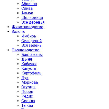
Абрикос
Слива
Алыча
Шелковица
Все деревья
Животноводство
Зелень
Имбирь
Сельдерей
Вся зелень
Овощеводство
Баклажаны
Дыня
Кабачки
Капуста
Картофель
Лук
Морковь
Огурцы
Перец
Редис
Свекла
Тыква