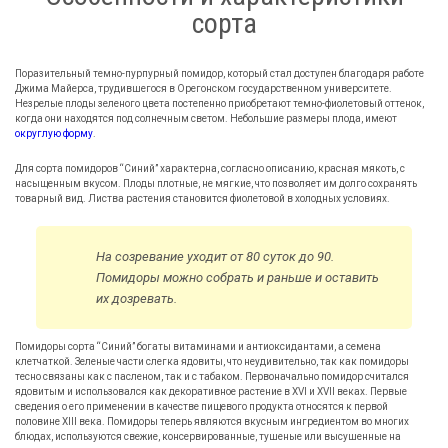
сорта
Поразительный темно-пурпурный помидор, который стал доступен благодаря работе
Джима Майерса, трудившегося в Орегонском государственном университете.
Незрелые плоды зеленого цвета постепенно приобретают темно-фиолетовый оттенок,
когда они находятся под солнечным светом. Небольшие размеры плода, имеют
округлую форму
.
Для сорта помидоров “Синий” характерна, согласно описанию, красная мякоть, с
насыщенным вкусом. Плоды плотные, не мягкие, что позволяет им долго сохранять
товарный вид. Листва растения становится фиолетовой в холодных условиях.
На созревание уходит от 80 суток до 90.
Помидоры можно собрать и раньше и оставить
их дозревать.
Помидоры сорта “Синий” богаты витаминами и антиоксидантами, а семена
клетчаткой. Зеленые части слегка ядовиты, что неудивительно, так как помидоры
тесно связаны как с пасленом, так и с табаком. Первоначально помидор считался
ядовитым и использовался как декоративное растение в XVI и XVII веках. Первые
сведения о его применении в качестве пищевого продукта относятся к первой
половине ХIII века. Помидоры теперь являются вкусным ингредиентом во многих
блюдах, используются свежие, консервированные, тушеные или высушенные на