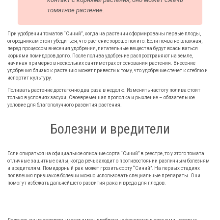
томатное растение.
При удобрении томатов “Синий”, когда на растении сформированы первые плоды,
огородникам стоит убедиться, что растение хорошо полито. Если почва не влажная,
перед процессом внесения удобрения, питательные вещества будут всасываться
корнями помидоров долго. После полива удобрение распространяют на земле,
начиная примерно в нескольких сантиметрах от основания растения. Внесение
удобрения близко к растению может привести к тому, что удобрение стечет к стеблю и
испортит культуру.
Поливать растение достаточно два раза в неделю. Изменить частоту полива стоит
только в условиях засухи. Своевременная прополка и рыхление – обязательное
условие для благополучного развития растения.
Болезни и вредители
Если опираться на официальное описание сорта “Синий” в реестре, то у этого томата
отличные защитные силы, когда речь заходит о противостоянии различным болезням
и вредителям. Помидорный рак может грозить сорту “Синий”. На первых стадиях
появления признаков болезни можно использовать специальные препараты. Они
помогут избежать дальнейшего развития рака и вреда для плодов.