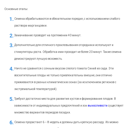
Основные этапы:
Семена обрабатываются в обязательном порядке, с использованием слабого
раствора марганцовки.
Замачивание проводят на протяжении 40 минут.
Дополнительно для отличного проклевывания огородники используют и
стимуляторы роста. Обработка ими проходит не более 20 минут. Такие семена
демонстрируют лучшую всхожесть.
Ничто не сравнится с сочным вкусом спелого томата Синий из сада. Эти
восхитительные плоды не только привлекательны внешне, они отлично
приживаются в разных климатических зонах (за исключением регионов с
экстремальной температурой).
Требуют достаточно места для развития кустов и формирования плодов. В
зависимости от индивидуальных предпочтений и зон
выносливости
существует
множество вариантов периодов посадки.
Семена прорастают 6 – 8 недель и должны дать крепкую рассаду. Их можно