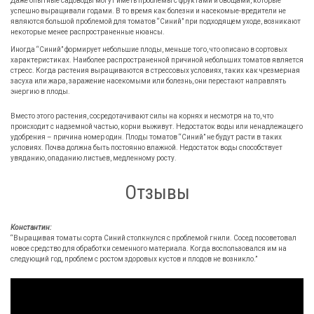
Даже опытные садоводы могут иметь проблемы с фруктами и овощами, которые
успешно выращивали годами. В то время как болезни и насекомые-вредители не
являются большой проблемой для томатов “Синий” при подходящем уходе, возникают
некоторые менее распространенные нюансы.
Иногда “Синий” формирует небольшие плоды, меньше того, что описано в сортовых
характеристиках. Наиболее распространенной причиной небольших томатов является
стресс. Когда растения выращиваются в стрессовых условиях, таких как чрезмерная
засуха или жара, заражение насекомыми или болезнь, они перестают направлять
энергию в плоды.
Вместо этого растения, сосредотачивают силы на корнях и несмотря на то, что
происходит с надземной частью, корни выживут. Недостаток воды или ненадлежащего
удобрения – причина номер один. Плоды томатов “Синий” не будут расти в таких
условиях. Почва должна быть постоянно влажной. Недостаток воды способствует
увяданию, опаданию листьев, медленному росту.
Отзывы
Константин:
“Выращивая томаты сорта Синий столкнулся с проблемой гнили. Сосед посоветовал
новое средство для обработки семенного материала. Когда воспользовался им на
следующий год, проблем с ростом здоровых кустов и плодов не возникло.”