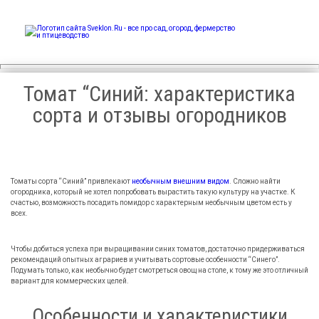
Sveklon.Ru – все про сад,
огород, фермерство и
птицеводство
Томат “Синий: характеристика
сорта и отзывы огородников
Томаты сорта “Синий” привлекают
необычным внешним видом
. Сложно найти
огородника, который не хотел попробовать вырастить такую культуру на участке. К
счастью, возможность посадить помидор с характерным необычным цветом есть у
всех.
Чтобы добиться успеха при выращивании синих томатов, достаточно придерживаться
рекомендаций опытных аграриев и учитывать сортовые особенности “Синего”.
Подумать только, как необычно будет смотреться овощ на столе, к тому же это отличный
вариант для коммерческих целей.
Особенности и характеристики