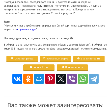
“Соседка поделилась рассадой сорт Синий. Я до этого томаты никогда не
выращивала. Переживала, получиться ли что-то у меня. Спасибо добрым людям в
интернете за хорошие советы по выращиванию этого сорта. Все делала, как
советовали более опытные огородники. Урожай порадовал!”
Вера:
“Не столкнулась с проблемами, выращивая Синий сорт. А вот у друзей не получалось
вырастить
крупные плоды
.”
Награда для тех, кто дочитал до самого конца 👍
Выбирайте в награду то, что вам больше нужно (если у вас есть Telegram). Выбирайте с
умом 🙂 В нашем канале вы сможете забрать подарок, который поможет этого достичь.
Стройная фигура
Урожайный огород
Умение готовить
Уютный дом
Полезная книга
Вас также может заинтересовать: