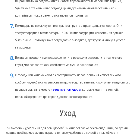
выращивать на подоконниках. Затем пересаживать в маленькие горшки,
бумажные стаканчики с подходящими дренажными отверстиями или
контейнеры, когда саженцы становятся прочными.
Помидоры не приживутся в открытом грунте и прохладных условиях. Они
требуют средней температуры 180 C. Температура для созревания должна
быть выше. Поэтому стоит подождать с высадкой, прежде чем минует угроза
заморозка.
Во время посадки нужно хорошо полить рассаду и разрыхлить после этого
грунт, что позволит корневой системе лучше развиваться.
Огородники напоминают о необходимости использования качественного
удобрения, чтобы стимулировать производство завязи. К концу вегетационного
периода срывать можно и
зеленые помидоры
, которые хранят в теплой,
влажной среде четыре недели, до полного созревания.
Уход
При внесении удобрений для помидоров “Синий”, согласно рекомендациям, во время
посадки необходимо смешать растительное удобрение с почвой в нижней части