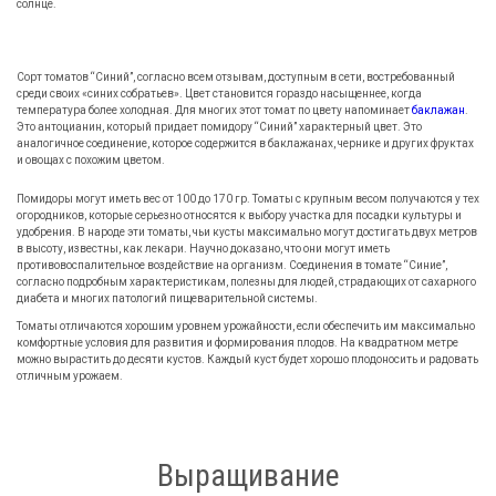
солнце.
Сорт томатов “Синий”, согласно всем отзывам, доступным в сети, востребованный
среди своих «синих собратьев». Цвет становится гораздо насыщеннее, когда
температура более холодная. Для многих этот томат по цвету напоминает
баклажан
.
Это антоцианин, который придает помидору “Синий” характерный цвет. Это
аналогичное соединение, которое содержится в баклажанах, чернике и других фруктах
и овощах с похожим цветом.
Помидоры могут иметь вес от 100 до 170 гр. Томаты с крупным весом получаются у тех
огородников, которые серьезно относятся к выбору участка для посадки культуры и
удобрения. В народе эти томаты, чьи кусты максимально могут достигать двух метров
в высоту, известны, как лекари. Научно доказано, что они могут иметь
противовоспалительное воздействие на организм. Соединения в томате “Синие”,
согласно подробным характеристикам, полезны для людей, страдающих от сахарного
диабета и многих патологий пищеварительной системы.
Томаты отличаются хорошим уровнем урожайности, если обеспечить им максимально
комфортные условия для развития и формирования плодов. На квадратном метре
можно вырастить до десяти кустов. Каждый куст будет хорошо плодоносить и радовать
отличным урожаем.
Выращивание