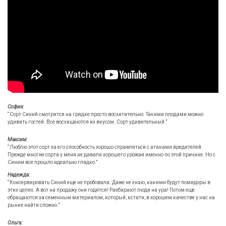
София:
“Сорт Синий смотрится на грядке просто восхитительно. Такими плодами можно
удивить гостей. Все восхищаются их вкусом. Сорт удивительный.”
Максим:
“Люблю этот сорт за его способность хорошо справляться с атаками вредителей.
Прежде многие сорта у меня не давали хорошего урожая именно по этой причине. Но с
Синим все прошло идеально гладко.”
Надежда:
“Консервировать Синий еще не пробовала. Даже не знаю, какими будут помидоры в
этих целях. А вот на продажу они годятся! Разбирают люди на ура! Потом еще
обращаются за семенным материалом, который, кстати, в хорошем качестве у нас на
рынке найти сложно.”
Ольга: