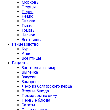
Морковь
Огурцы
Перец
Редис
Свекла
Тыква
Томаты
Чеснок
Все овощи
Птицеводство
Куры
Утки
Все птицы
Рецепты
Заготовки на зиму
Выпечка
Закуски
Заморозка
Лечо из болгарского перца
Вторые блюда
Помидоры на зиму
Первые блюда
Салаты
Сливы на зиму