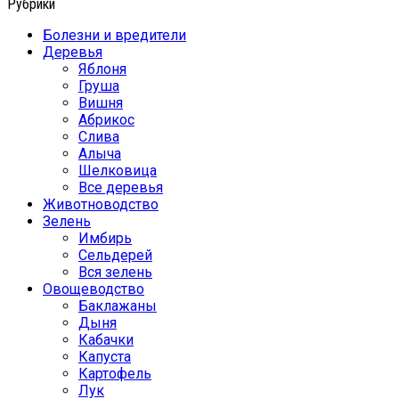
Рубрики
Болезни и вредители
Деревья
Яблоня
Груша
Вишня
Абрикос
Слива
Алыча
Шелковица
Все деревья
Животноводство
Зелень
Имбирь
Сельдерей
Вся зелень
Овощеводство
Баклажаны
Дыня
Кабачки
Капуста
Картофель
Лук