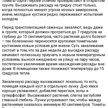
Томаты сорта Персей отлично произрастают в открытом
грунте. Высаживать рассаду на грядку стоит только,
когда полностью минует угроза ночных заморозков,
иначе, молодые кустики редко переживают испытания
холодом.
Перед трансплантацией саженцы закаляют, ведь даже
в грунте, который должен прогреться до 7 градусов на
глубину до 15 сантиметров, часто растения долго болеют
– так болезненно переносится хрупкими томатными
кустиками новые условия для жизни. Суть закаливания
состоит в том, что за две недели до высадки рассаду
начинают потихоньку приучать к новым температурным
условиям, вынося ежедневно на улицу на пару часов,
постепенно увеличивая время нахождения рассады вне
дома. В помещении также понижают температуру до 15
градусов тепла.
Закаленную рассаду высаживают локально, то есть,
помещая каждый куст в отдельную лунку. Дно ямки
хорошо увлажняют, добавляя перегноя, золы и
суперфосфат. Высаживают растения, слегка заглубляя
главный стебель. Лунки устраивают так, чтобы между
растениями оказалось минимум 40 сантиметров. Томаты