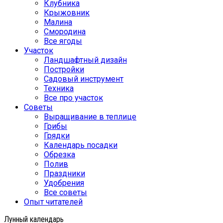
Клубника
Крыжовник
Малина
Смородина
Все ягоды
Участок
Ландшафтный дизайн
Постройки
Садовый инструмент
Техника
Все про участок
Советы
Выращивание в теплице
Грибы
Грядки
Календарь посадки
Обрезка
Полив
Праздники
Удобрения
Все советы
Опыт читателей
Лунный календарь