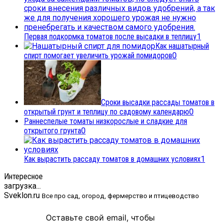
Первая подкормка томатов после высадки в теплицу
1
Как нашатырный
спирт помогает увеличить урожай помидоров
0
Сроки высадки рассады томатов в
открытый грунт и теплицу по садовому календарю
0
Раннеспелые томаты низкорослые и сладкие для
открытого грунта
0
Как вырастить рассаду томатов в домашних условиях
1
Интересное
загрузка...
Sveklon.ru
Все про сад, огород, фермерство и птицеводство
Оставьте свой email, чтобы