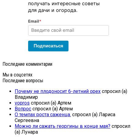
получать интересные советы
для дачи и огорода.
Email
*
Подписаться
Последние комментарии
Мы в соцсетях
Последние вопросы
Почему не плодоносит 6-летний орех
спросил (а)
Владимир
vopros
спросил (а) Артем
Вопрос
спросил (а) Артем
О темпах роста саженца.
спросил (а) Лариса
Сергеевна
Можно ли сажать георгины в конце мая?
спросил
(а) Лунара