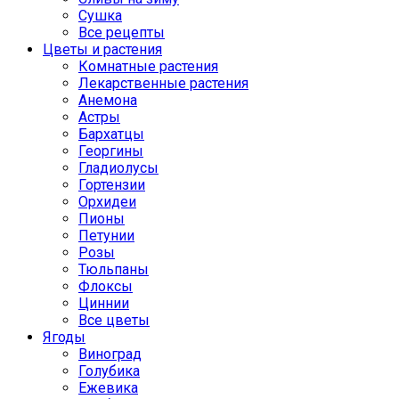
Сушка
Все рецепты
Цветы и растения
Комнатные растения
Лекарственные растения
Анемона
Астры
Бархатцы
Георгины
Гладиолусы
Гортензии
Орхидеи
Пионы
Петунии
Розы
Тюльпаны
Флоксы
Циннии
Все цветы
Ягоды
Виноград
Голубика
Ежевика