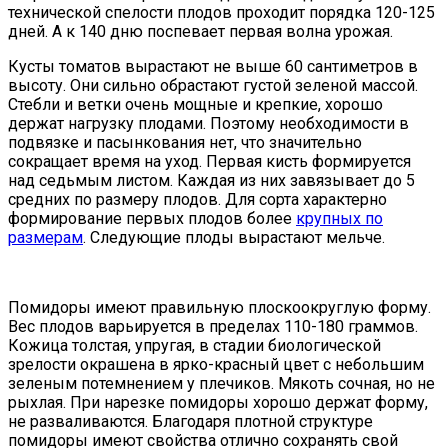
технической спелости плодов проходит порядка 120-125
дней. А к 140 дню поспевает первая волна урожая.
Кусты томатов вырастают не выше 60 сантиметров в
высоту. Они сильно обрастают густой зеленой массой.
Стебли и ветки очень мощные и крепкие, хорошо
держат нагрузку плодами. Поэтому необходимости в
подвязке и пасынкования нет, что значительно
сокращает время на уход. Первая кисть формируется
над седьмым листом. Каждая из них завязывает до 5
средних по размеру плодов. Для сорта характерно
формирование первых плодов более
крупных по
размерам
. Следующие плоды вырастают мельче.
Помидоры имеют правильную плоскоокруглую форму.
Вес плодов варьируется в пределах 110-180 граммов.
Кожица толстая, упругая, в стадии биологической
зрелости окрашена в ярко-красный цвет с небольшим
зеленым потемнением у плечиков. Мякоть сочная, но не
рыхлая. При нарезке помидоры хорошо держат форму,
не разваливаются. Благодаря плотной структуре
помидоры имеют свойства отлично сохранять свой