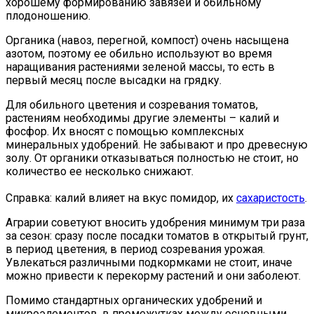
хорошему формированию завязей и обильному
плодоношению.
Органика (навоз, перегной, компост) очень насыщена
азотом, поэтому ее обильно используют во время
наращивания растениями зеленой массы, то есть в
первый месяц после высадки на грядку.
Для обильного цветения и созревания томатов,
растениям необходимы другие элементы – калий и
фосфор. Их вносят с помощью комплексных
минеральных удобрений. Не забывают и про древесную
золу. От органики отказываться полностью не стоит, но
количество ее несколько снижают.
Справка: калий влияет на вкус помидор, их
сахаристость
.
Аграрии советуют вносить удобрения минимум три раза
за сезон: сразу после посадки томатов в открытый грунт,
в период цветения, в период созревания урожая.
Увлекаться различными подкормками не стоит, иначе
можно привести к перекорму растений и они заболеют.
Помимо стандартных органических удобрений и
микроэлементов, в промежутках между основными