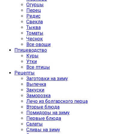
Огурцы
Перец
Редис
Свекла
Тыква
Томаты
Чеснок
Все овощи
Птицеводство
Куры
Утки
Все птицы
Рецепты
Заготовки на зиму
Выпечка
Закуски
Заморозка
Лечо из болгарского перца
Вторые блюда
Помидоры на зиму
Первые блюда
Салаты
Сливы на зиму