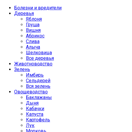
Болезни и вредители
Деревья
Яблоня
Груша
Вишня
Абрикос
Слива
Алыча
Шелковица
Все деревья
Животноводство
Зелень
Имбирь
Сельдерей
Вся зелень
Овощеводство
Баклажаны
Дыня
Кабачки
Капуста
Картофель
Лук
Морковь