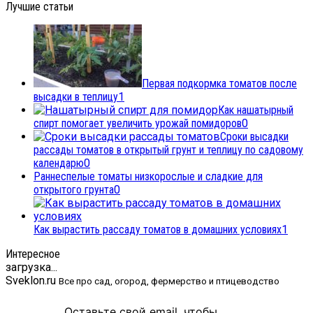
Лучшие статьи
Первая подкормка томатов после
высадки в теплицу
1
Как нашатырный
спирт помогает увеличить урожай помидоров
0
Сроки высадки
рассады томатов в открытый грунт и теплицу по садовому
календарю
0
Раннеспелые томаты низкорослые и сладкие для
открытого грунта
0
Как вырастить рассаду томатов в домашних условиях
1
Интересное
загрузка...
Sveklon.ru
Все про сад, огород, фермерство и птицеводство
Оставьте свой email, чтобы