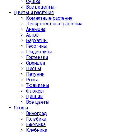
Сушка
Все рецепты
Цветы и растения
Комнатные растения
Лекарственные растения
Анемона
Астры
Бархатцы
Георгины
Гладиолусы
Гортензии
Орхидеи
Пионы
Петунии
Розы
Тюльпаны
Флоксы
Циннии
Все цветы
Ягоды
Виноград
Голубика
Ежевика
Клубника