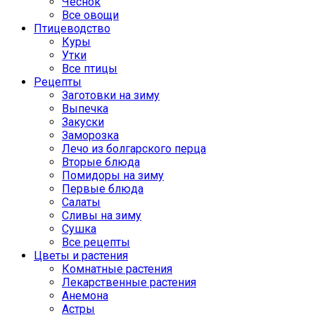
Чеснок
Все овощи
Птицеводство
Куры
Утки
Все птицы
Рецепты
Заготовки на зиму
Выпечка
Закуски
Заморозка
Лечо из болгарского перца
Вторые блюда
Помидоры на зиму
Первые блюда
Салаты
Сливы на зиму
Сушка
Все рецепты
Цветы и растения
Комнатные растения
Лекарственные растения
Анемона
Астры