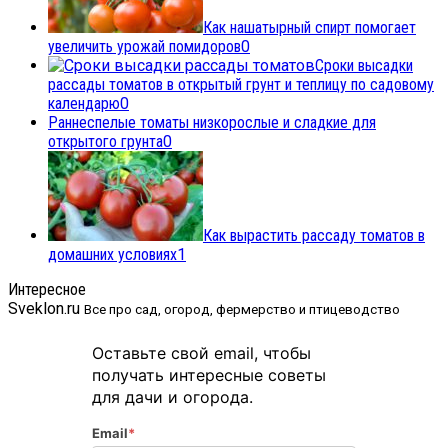
Как нашатырный спирт помогает
увеличить урожай помидоров
0
Сроки высадки
рассады томатов в открытый грунт и теплицу по садовому
календарю
0
Раннеспелые томаты низкорослые и сладкие для
открытого грунта
0
Как вырастить рассаду томатов в
домашних условиях
1
Интересное
Sveklon.ru
Все про сад, огород, фермерство и птицеводство
Оставьте свой email, чтобы
получать интересные советы
для дачи и огорода.
Email
*