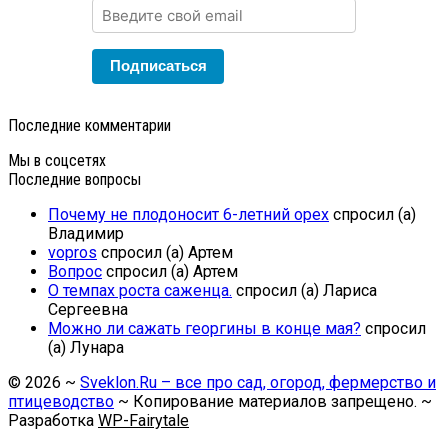
Подписаться
Последние комментарии
Мы в соцсетях
Последние вопросы
Почему не плодоносит 6-летний орех
спросил (а)
Владимир
vopros
спросил (а) Артем
Вопрос
спросил (а) Артем
О темпах роста саженца.
спросил (а) Лариса
Сергеевна
Можно ли сажать георгины в конце мая?
спросил
(а) Лунара
©
2026
~
Sveklon.Ru – все про сад, огород, фермерство и
птицеводство
~ Копирование материалов запрещено. ~
Разработка
WP-Fairytale