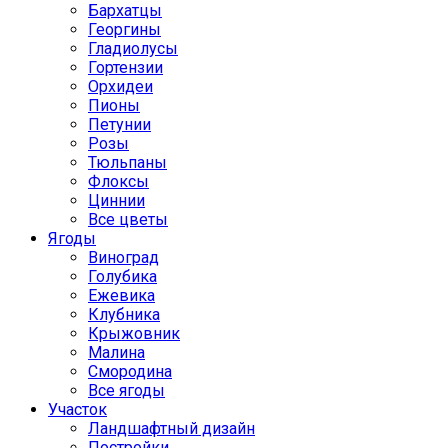
Бархатцы
Георгины
Гладиолусы
Гортензии
Орхидеи
Пионы
Петунии
Розы
Тюльпаны
Флоксы
Циннии
Все цветы
Ягоды
Виноград
Голубика
Ежевика
Клубника
Крыжовник
Малина
Смородина
Все ягоды
Участок
Ландшафтный дизайн
Постройки