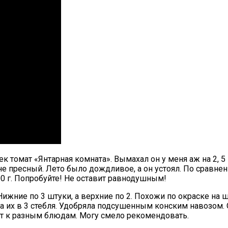
ек томат «Янтарная комната». Вымахал он у меня аж на 2, 5
, не пресный. Лето было дождливое, а он устоял. По сравн
0 г. Попробуйте! Не оставит равнодушным!
Нижние по 3 штуки, а верхние по 2. Похожи по окраске на ш
 их в 3 стебля. Удобряла подсушенным конским навозом. О
ят к разным блюдам. Могу смело рекомендовать.