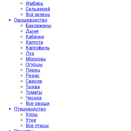
Имбирь
Сельдерей
Вся зелень
Овощеводство
Баклажаны
Дыня
Кабачки
Капуста
Картофель
Лук
Морковь
Огурцы
Перец
Редис
Свекла
Тыква
Томаты
Чеснок
Все овощи
Птицеводство
Куры
Утки
Все птицы