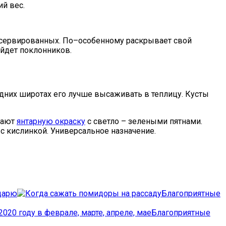
й вес.
консервированных. По–особенному раскрывает свой
айдет поклонников.
дних широтах его лучше высаживать в теплицу. Кусты
етают
янтарную окраску
с светло – зелеными пятнами.
с кислинкой. Универсальное назначение.
ндарю
Благоприятные
Благоприятные