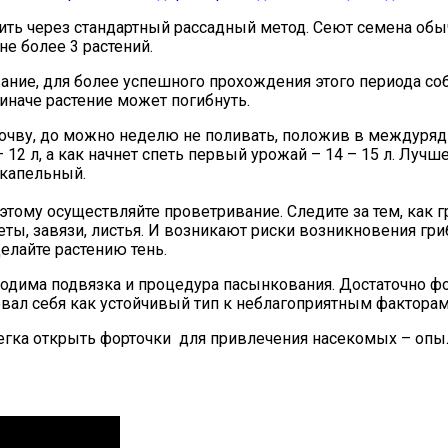
ить через стандартный рассадный метод. Сеют семена обыч
не более 3 растений.
ние, для более успешного прохождения этого периода соб
иначе растение может погибнуть.
ву, до можно неделю не поливать, положив в междурядья 
 – 12 л, а как начнет спеть первый урожай – 14 – 15 л. Луч
 капельный.
ому осуществляйте проветривание. Следите за тем, как г
еты, завязи, листья. И возникают риски возникновения гр
елайте растению тень.
одима подвязка и процедура пасынкования. Достаточно фо
овал себя как устойчивый тип к неблагоприятным факторам
легка открыть форточки для привлечения насекомых – опы