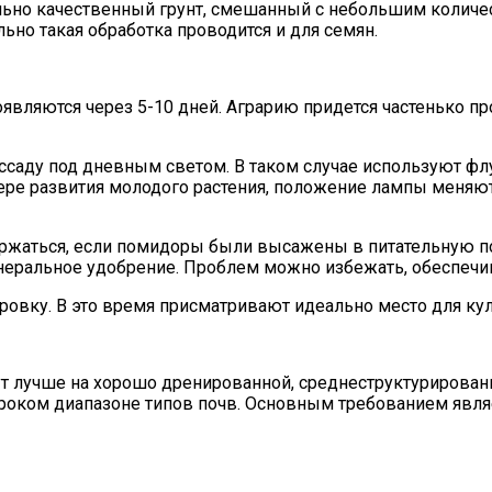
ьно качественный грунт, смешанный с небольшим количе
но такая обработка проводится и для семян.
являются через 5-10 дней. Аграрию придется частенько про
ссаду под дневным светом. В таком случае используют ф
мере развития молодого растения, положение лампы меняю
ржаться, если помидоры были высажены в питательную по
неральное удобрение. Проблем можно избежать, обеспечи
овку. В это время присматривают идеально место для кул
ут лучше на хорошо дренированной, среднеструктурированн
ироком диапазоне типов почв. Основным требованием явл