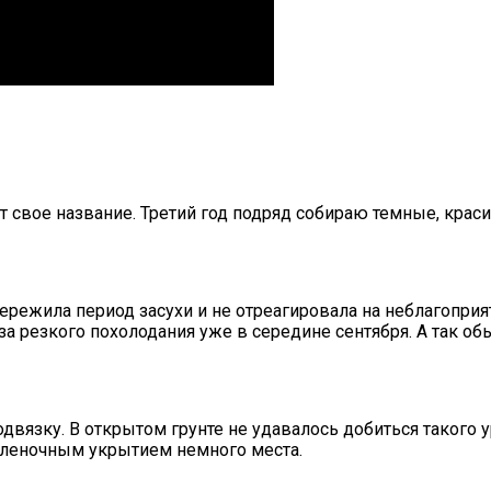
свое название. Третий год подряд собираю темные, краси
 пережила период засухи и не отреагировала на неблагопр
за резкого похолодания уже в середине сентября. А так о
одвязку. В открытом грунте не удавалось добиться такого у
 пленочным укрытием немного места.