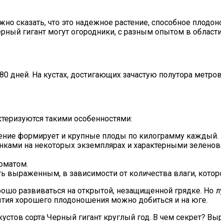
но сказать, что это надежное растение, способное плодон
ерный гигант могут огородники, с разным опытом в облас
 80 дней. На кустах, достигающих зачастую полутора метро
ктеризуются такими особенностями:
астение формирует и крупные плоды по килограмму каждый.
нками на некоторых экземплярах и характерными зеленов
оматом.
ть выраженным, в зависимости от количества влаги, которо
орошо развиваться на открытой, незащищенной грядке. Но 
тия хорошего плодоношения можно добиться и на юге.
устов сорта Черный гигант круглый год. В чем секрет? В