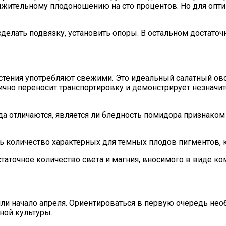
лжительному плодоношению на сто процентов. Но для опт
сделать подвязку, установить опоры. В остальном достато
стения употребляют свежими. Это идеальный салатный овощ
лично переносит транспортировку и демонстрирует незнач
да отличаются, является ли бледность помидора признако
ь количество характерных для темных плодов пигментов, 
аточное количество света и магния, вносимого в виде ко
ли начало апреля. Ориентироваться в первую очередь нео
ной культуры.