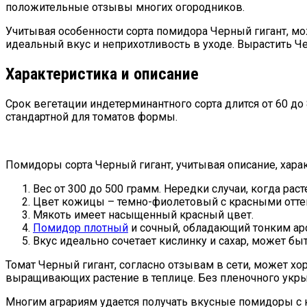
положительные отзывы многих огородников.
Учитывая особенности сорта помидора Черный гигант, мож
идеальный вкус и неприхотливость в уходе. Вырастить Ч
Характеристика и описание
Срок вегетации индетерминантного сорта длится от 60 до
стандартной для томатов формы.
Помидоры сорта Черный гигант, учитывая описание, хара
Вес от 300 до 500 грамм. Нередки случаи, когда р
Цвет кожицы – темно-фиолетовый с красными отте
Мякоть имеет насыщенный красный цвет.
Помидор плотный
и сочный, обладающий тонким ар
Вкус идеально сочетает кислинку и сахар, может бы
Томат Черный гигант, согласно отзывам в сети, может х
выращивающих растение в теплице. Без пленочного укры
Многим аграриям удается получать вкусные помидоры с к