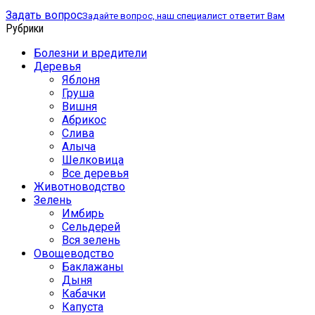
Задать вопрос
Задайте вопрос, наш специалист ответит Вам
Рубрики
Болезни и вредители
Деревья
Яблоня
Груша
Вишня
Абрикос
Слива
Алыча
Шелковица
Все деревья
Животноводство
Зелень
Имбирь
Сельдерей
Вся зелень
Овощеводство
Баклажаны
Дыня
Кабачки
Капуста