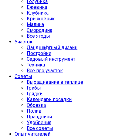
Голубика
Ежевика
Клубника
Крыжовник
Малина
Смородина
Все ягоды
Участок
Ландшафтный дизайн
Постройки
Садовый инструмент
Техника
Все про участок
Советы
Выращивание в теплице
Грибы
Грядки
Календарь посадки
Обрезка
Полив
Праздники
Удобрения
Все советы
Опыт читателей