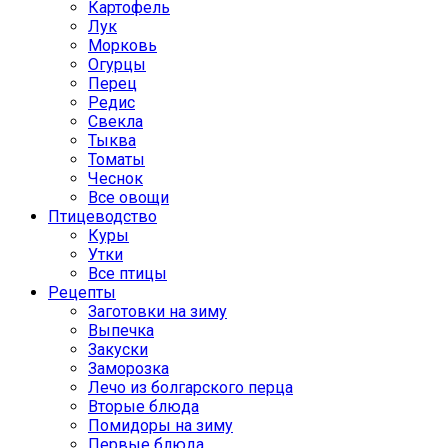
Картофель
Лук
Морковь
Огурцы
Перец
Редис
Свекла
Тыква
Томаты
Чеснок
Все овощи
Птицеводство
Куры
Утки
Все птицы
Рецепты
Заготовки на зиму
Выпечка
Закуски
Заморозка
Лечо из болгарского перца
Вторые блюда
Помидоры на зиму
Первые блюда