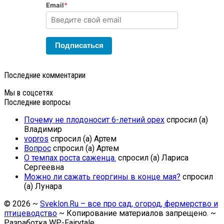
Email
*
Подписаться
Последние комментарии
Мы в соцсетях
Последние вопросы
Почему не плодоносит 6-летний орех
спросил (а)
Владимир
vopros
спросил (а) Артем
Вопрос
спросил (а) Артем
О темпах роста саженца.
спросил (а) Лариса
Сергеевна
Можно ли сажать георгины в конце мая?
спросил
(а) Лунара
©
2026
~
Sveklon.Ru – все про сад, огород, фермерство и
птицеводство
~ Копирование материалов запрещено. ~
Разработка
WP-Fairytale