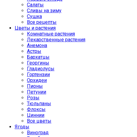
Салаты
Сливы на зиму
Сушка
Все рецепты
Цветы и растения
Комнатные растения
Лекарственные растения
Анемона
Астры
Бархатцы
Георгины
Гладиолусы
Гортензии
Орхидеи
Пионы
Петунии
Розы
Тюльпаны
Флоксы
Циннии
Все цветы
Ягоды
Виноград