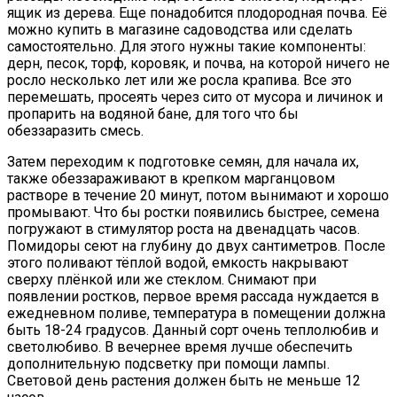
ящик из дерева. Еще понадобится плодородная почва. Её
можно купить в магазине садоводства или сделать
самостоятельно. Для этого нужны такие компоненты:
дерн, песок, торф, коровяк, и почва, на которой ничего не
росло несколько лет или же росла крапива. Все это
перемешать, просеять через сито от мусора и личинок и
пропарить на водяной бане, для того что бы
обеззаразить смесь.
Затем переходим к подготовке семян, для начала их,
также обеззараживают в крепком марганцовом
растворе в течение 20 минут, потом вынимают и хорошо
промывают. Что бы ростки появились быстрее, семена
погружают в стимулятор роста на двенадцать часов.
Помидоры сеют на глубину до двух сантиметров. После
этого поливают тёплой водой, емкость накрывают
сверху плёнкой или же стеклом. Снимают при
появлении ростков, первое время рассада нуждается в
ежедневном поливе, температура в помещении должна
быть 18-24 градусов. Данный сорт очень теплолюбив и
светолюбиво. В вечернее время лучше обеспечить
дополнительную подсветку при помощи лампы.
Световой день растения должен быть не меньше 12