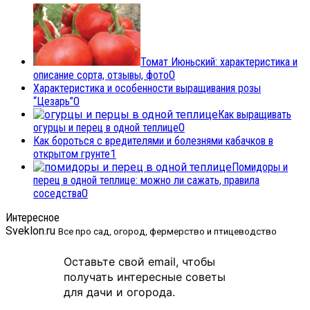
Томат Июньский: характеристика и
описание сорта, отзывы, фото
0
Характеристика и особенности выращивания розы
“Цезарь”
0
Как выращивать
огурцы и перец в одной теплице
0
Как бороться с вредителями и болезнями кабачков в
открытом грунте
1
Помидоры и
перец в одной теплице: можно ли сажать, правила
соседства
0
Интересное
Sveklon.ru
Все про сад, огород, фермерство и птицеводство
Оставьте свой email, чтобы
получать интересные советы
для дачи и огорода.