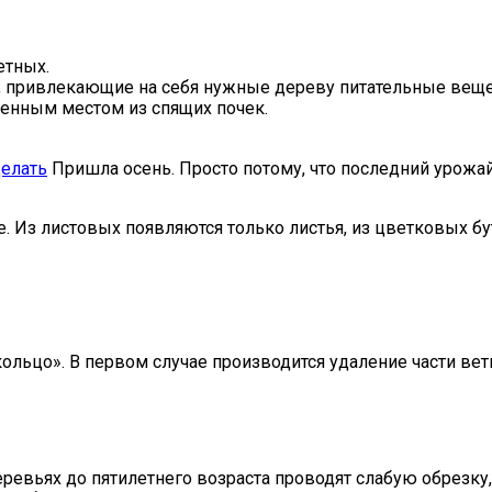
етных.
й, привлекающие на себя нужные дереву питательные веще
енным местом из спящих почек.
делать
Пришла осень. Просто потому, что последний урожай п
. Из листовых появляются только листья, из цветковых бу
льцо». В первом случае производится удаление части ветк
евьях до пятилетнего возраста проводят слабую обрезку,