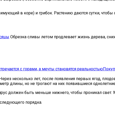
зимующий в коре) и грибок. Растению даются сутки, чтобы
есяцы
Обрезка сливы летом продлевает жизнь дерева, сниж
стречается с горами, а мечты становятся реальностью
Покуп
ез несколько лет, после появления первых ягод, плодов 
метр длины, но не трогают на них появившиеся однолетние
рус должен быть меньше нижнего, чтобы проникал свет. М
 следующего порядка.