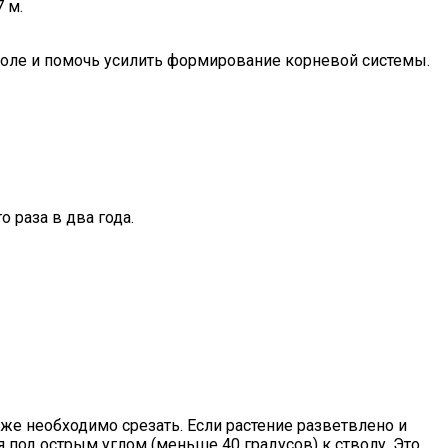
 м.
воле и помочь усилить формирование корневой системы.
 раза в два года.
же необходимо срезать. Если растение разветвлено и
 под острым углом (меньше 40 градусов) к стволу. Это