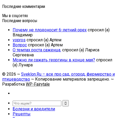
Последние комментарии
Мы в соцсетях
Последние вопросы
Почему не плодоносит 6-летний орех
спросил (а)
Владимир
vopros
спросил (а) Артем
Вопрос
спросил (а) Артем
О темпах роста саженца.
спросил (а) Лариса
Сергеевна
Можно ли сажать георгины в конце мая?
спросил
(а) Лунара
©
2026
~
Sveklon.Ru – все про сад, огород, фермерство и
птицеводство
~ Копирование материалов запрещено. ~
Разработка
WP-Fairytale
Болезни и вредители
Рецепты