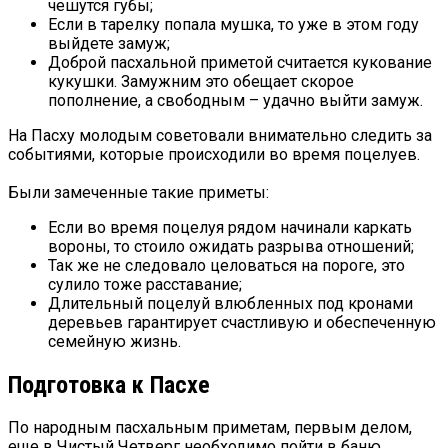
чешутся губы;
Если в тарелку попала мушка, то уже в этом году
выйдете замуж;
Доброй пасхальной приметой считается кукование
кукушки. Замужним это обещает скорое
пополнение, а свободным – удачно выйти замуж.
На Пасху молодым советовали внимательно следить за
событиями, которые происходили во время поцелуев.
Были замеченные такие приметы:
Если во время поцелуя рядом начинали каркать
вороны, то стоило ожидать разрыва отношений;
Так же не следовало целоваться на пороге, это
сулило тоже расставание;
Длительный поцелуй влюбленных под кронами
деревьев гарантирует счастливую и обеспеченную
семейную жизнь.
Подготовка к Пасхе
По народным пасхальным приметам, первым делом,
еще в Чистый Четверг необходимо пойти в баню,