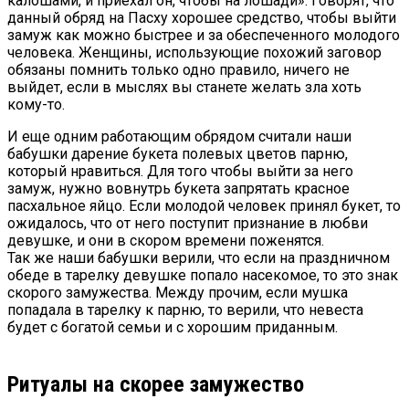
калошами, и приехал он, чтобы на лошади». Говорят, что
данный обряд на Пасху хорошее средство, чтобы выйти
замуж как можно быстрее и за обеспеченного молодого
человека. Женщины, использующие похожий заговор
обязаны помнить только одно правило, ничего не
выйдет, если в мыслях вы станете желать зла хоть
кому-то.
И еще одним работающим обрядом считали наши
бабушки дарение букета полевых цветов парню,
который нравиться. Для того чтобы выйти за него
замуж, нужно вовнутрь букета запрятать красное
пасхальное яйцо. Если молодой человек принял букет, то
ожидалось, что от него поступит признание в любви
девушке, и они в скором времени поженятся.
Так же наши бабушки верили, что если на праздничном
обеде в тарелку девушке попало насекомое, то это знак
скорого замужества. Между прочим, если мушка
попадала в тарелку к парню, то верили, что невеста
будет с богатой семьи и с хорошим приданным.
Ритуалы на скорее замужество