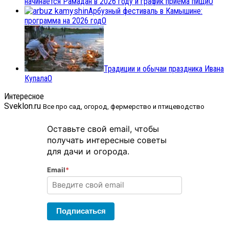
начинается Рамадан в 2026 году и график приема пищи
0
Арбузный фестиваль в Камышине:
программа на 2026 год
0
Традиции и обычаи праздника Ивана
Купала
0
Интересное
Sveklon.ru
Все про сад, огород, фермерство и птицеводство
Оставьте свой email, чтобы
получать интересные советы
для дачи и огорода.
Email
*
Подписаться