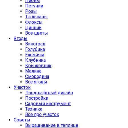
Пионы
Петунии
Розы
Тюльпаны
Флоксы
Циннии
Все цветы
Ягоды
Виноград
Голубика
Ежевика
Клубника
Крыжовник
Малина
Смородина
Все ягоды
Участок
Ландшафтный дизайн
Постройки
Садовый инструмент
Техника
Все про участок
Советы
Выращивание в теплице