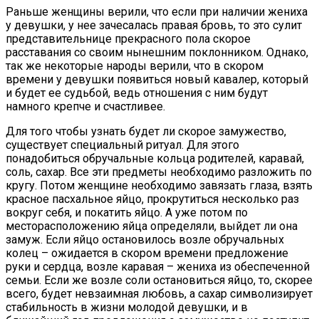
Раньше женщины верили, что если при наличии жениха
у девушки, у нее зачесалась правая бровь, то это сулит
представительнице прекрасного пола скорое
расставания со своим нынешним поклонником. Однако,
так же некоторые народы верили, что в скором
времени у девушки появиться новый кавалер, который
и будет ее судьбой, ведь отношения с ним будут
намного крепче и счастливее.
Для того чтобы узнать будет ли скорое замужество,
существует специальный ритуал. Для этого
понадобиться обручальные кольца родителей, каравай,
соль, сахар. Все эти предметы необходимо разложить по
кругу. Потом женщине необходимо завязать глаза, взять
красное пасхальное яйцо, прокрутиться несколько раз
вокруг себя, и покатить яйцо. А уже потом по
месторасположению яйца определяли, выйдет ли она
замуж. Если яйцо остановилось возле обручальных
колец – ожидается в скором времени предложение
руки и сердца, возле каравая – жениха из обеспеченной
семьи. Если же возле соли остановиться яйцо, то, скорее
всего, будет невзаимная любовь, а сахар символизирует
стабильность в жизни молодой девушки, и в