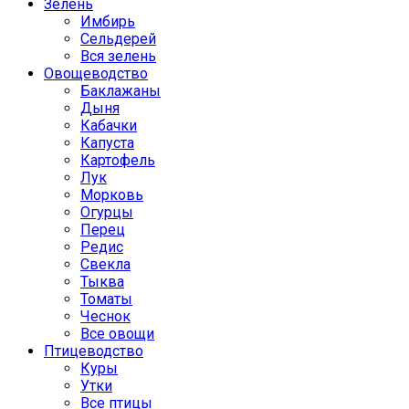
Зелень
Имбирь
Сельдерей
Вся зелень
Овощеводство
Баклажаны
Дыня
Кабачки
Капуста
Картофель
Лук
Морковь
Огурцы
Перец
Редис
Свекла
Тыква
Томаты
Чеснок
Все овощи
Птицеводство
Куры
Утки
Все птицы