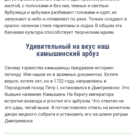
желтой, с полосками и без них, темные и светлые.
Арбузища и арбузики разбивают головами и едят, их
запускают в небо и сплавляют по реке. Точнее создают в
красно-зеленом стиле парапланы и лодки. В общем эта
бахчевая культура способствует творческим идеям.
Удивительный на вкус наш
камышинский арбуз
Своему торжеству камышинцы придумали историю-
легенду. Или нашли ее в архивных документах. Хотите
верьте, хотите нет, но в 1722 году, направляясь в
Персидский поход Петр I, остановился в Дмитриевске. Это
бывшее название Камышина. На берегу императора
встретил воевода и угостил его арбузом. Что ответил на
это царь, читай выше. А потом повелел отлить на монетном
дворе медного собрата и установить его на шпиле ратуши
Дмитриевска.