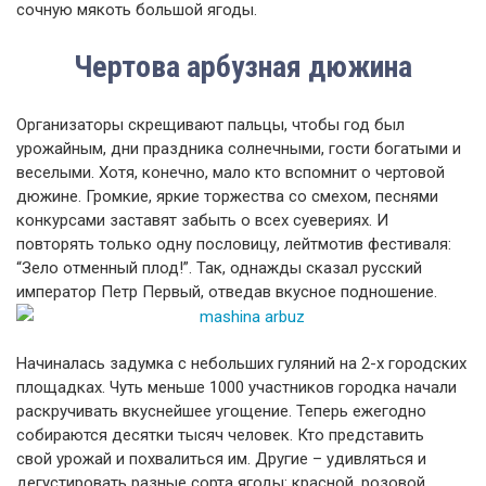
сочную мякоть большой ягоды.
Чертова арбузная дюжина
Организаторы скрещивают пальцы, чтобы год был
урожайным, дни праздника солнечными, гости богатыми и
веселыми. Хотя, конечно, мало кто вспомнит о чертовой
дюжине. Громкие, яркие торжества со смехом, песнями
конкурсами заставят забыть о всех суевериях. И
повторять только одну пословицу, лейтмотив фестиваля:
“Зело отменный плод!”. Так, однажды сказал русский
император Петр Первый, отведав вкусное подношение.
Начиналась задумка с небольших гуляний на 2-х городских
площадках. Чуть меньше 1000 участников городка начали
раскручивать вкуснейшее угощение. Теперь ежегодно
собираются десятки тысяч человек. Кто представить
свой урожай и похвалиться им. Другие – удивляться и
дегустировать разные сорта ягоды: красной, розовой,