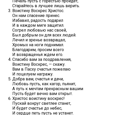
Печаль пусть с горестью пройдет,
Старайтесь в лучшее лишь верить.
Воистину Воскрес Христос.
Он нам спасение принес.
Избавил, радость подарил
И в каждом миге защитил.
Согрел любовью нас своей,
Был добрым он для всех людей.
Лечил и зренье возвращал,
Хромых на ноги поднимал.
Благодарим, просим всего
И возвращенья ждем его.
Спасибо вам за поздравления,
Воистину Воскрес, — скажу.
Вам в Пасху счастья пожелаю
И поцелуем награжу.
Добра вам, счастья и дачи,
Любовь пусть, как кагор, пьянит,
А путь к мечтам прекрасным вашим
Пусть будет вечно вам открыт.
Христос воистину воскрес!
Пускай вокруг светлее станет,
И будет счастье до небес,
И сердце петь пусть не устанет.