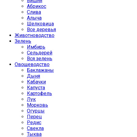
Вишня
Абрикос
Слива
Алыча
Шелковица
Все деревья
Животноводство
Зелень
Имбирь
Сельдерей
Вся зелень
Овощеводство
Баклажаны
Дыня
Кабачки
Капуста
Картофель
Лук
Морковь
Огурцы
Перец
Редис
Свекла
Тыква