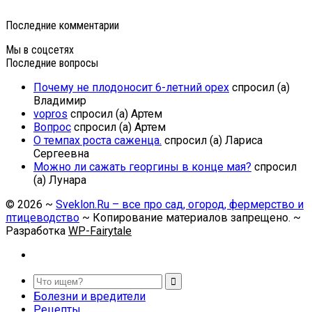
Последние комментарии
Мы в соцсетях
Последние вопросы
Почему не плодоносит 6-летний орех
спросил (а)
Владимир
vopros
спросил (а) Артем
Вопрос
спросил (а) Артем
О темпах роста саженца.
спросил (а) Лариса
Сергеевна
Можно ли сажать георгины в конце мая?
спросил
(а) Лунара
©
2026
~
Sveklon.Ru – все про сад, огород, фермерство и
птицеводство
~ Копирование материалов запрещено. ~
Разработка
WP-Fairytale
Болезни и вредители
Рецепты