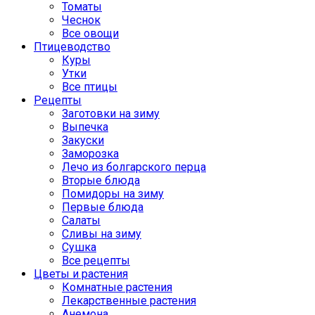
Томаты
Чеснок
Все овощи
Птицеводство
Куры
Утки
Все птицы
Рецепты
Заготовки на зиму
Выпечка
Закуски
Заморозка
Лечо из болгарского перца
Вторые блюда
Помидоры на зиму
Первые блюда
Салаты
Сливы на зиму
Сушка
Все рецепты
Цветы и растения
Комнатные растения
Лекарственные растения
Анемона