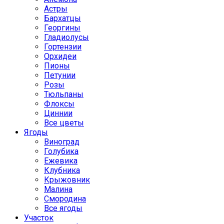
Астры
Бархатцы
Георгины
Гладиолусы
Гортензии
Орхидеи
Пионы
Петунии
Розы
Тюльпаны
Флоксы
Циннии
Все цветы
Ягоды
Виноград
Голубика
Ежевика
Клубника
Крыжовник
Малина
Смородина
Все ягоды
Участок