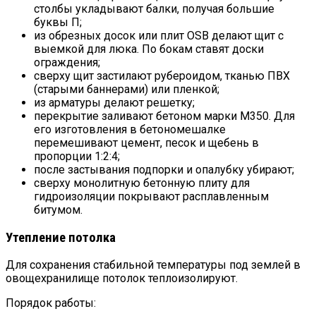
столбы укладывают балки, получая большие
буквы П;
из обрезных досок или плит OSB делают щит с
выемкой для люка. По бокам ставят доски
ограждения;
сверху щит застилают рубероидом, тканью ПВХ
(старыми баннерами) или пленкой;
из арматуры делают решетку;
перекрытие заливают бетоном марки М350. Для
его изготовления в бетономешалке
перемешивают цемент, песок и щебень в
пропорции 1:2:4;
после застывания подпорки и опалубку убирают;
сверху монолитную бетонную плиту для
гидроизоляции покрывают расплавленным
битумом.
Утепление потолка
Для сохранения стабильной температуры под землей в
овощехранилище потолок теплоизолируют.
Порядок работы: