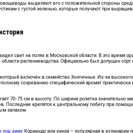
 овощеводы выделяют его с положительной стороны среди 
устикам с густой зеленью, которые получают при выращив
 история
видел свет на полях в Московской области. В это время о
области растениеводства. Официально был допущен сорт 
, который включён в семейство Зонтичные. Из-за высоког
 К полному созреванию специфический аромат практически
ает 70-75 см в высоту. По ширине розетка значительно ме
в. Последние крепятся к центральному побегу при помощ
ым запахом.
е под зиму
Кориандр или кинза – популярная в кулинарии п