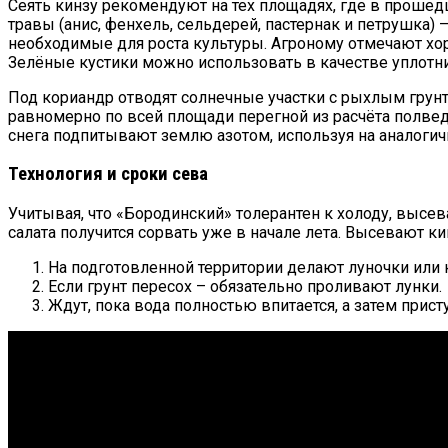
Сеять кинзу рекомендуют на тех площадях, где в прошед
травы (анис, фенхель, сельдерей, пастернак и петрушк
необходимые для роста культуры. Агроному отмечают хор
Зелёные кустики можно использовать в качестве уплотни
Под кориандр отводят солнечные участки с рыхлым грунто
равномерно по всей площади перегной из расчёта полвед
снега подпитывают землю азотом, используя на аналоги
Технология и сроки сева
Учитывая, что «Бородинский» толерантен к холоду, высев
салата получится сорвать уже в начале лета. Высевают к
На подготовленной территории делают луночки или к
Если грунт пересох – обязательно проливают лунки.
Ждут, пока вода полностью впитается, а затем прист