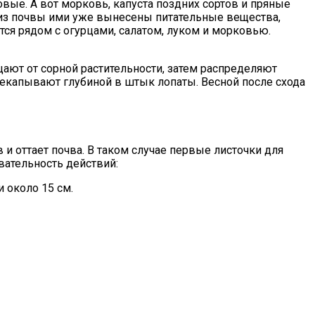
вые. А вот морковь, капуста поздних сортов и пряные
у из почвы ими уже вынесены питательные вещества,
ся рядом с огурцами, салатом, луком и морковью.
щают от сорной растительности, затем распределяют
рекапывают глубиной в штык лопаты. Весной после схода
 и оттает почва. В таком случае первые листочки для
вательность действий:
 около 15 см.