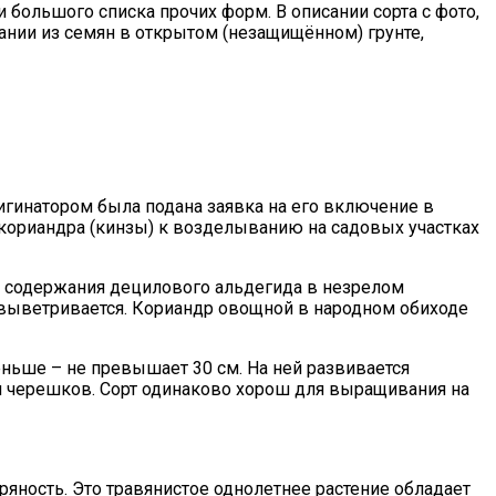
большого списка прочих форм. В описании сорта с фото,
ании из семян в открытом (незащищённом) грунте,
ригинатором была подана заявка на его включение в
кориандра (кинзы) к возделыванию на садовых участках
о содержания децилового альдегида в незрелом
 выветривается. Кориандр овощной в народном обиходе
ньше – не превышает 30 см. На ней развивается
и черешков. Сорт одинаково хорош для выращивания на
ряность. Это травянистое однолетнее растение обладает