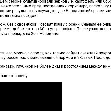
шем сезоне культивировали зерновые, картофель или бобо
а) – нежелательные предшественники кориандра, поскольк
ошие результаты в случае, когда «Бородинский» развивает
теля таких посадок.
м, без сквозняков. Готовят почву с осени. Сначала её очи
ра/м², добавляют по 30 г суперфосфата. После участок пе
чную площадь по 20 г мочевины.
ать его можно с апреля, как только сойдёт снежный покров
инзу россыпью с максимальной нормой в 3-5 г/м². Последо
анавки, глубиной не более 2 см и расстоянием между ними
упают к посеву.