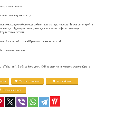
рошо размешиваем.
 возможно, нужно будет еще добавить лимонную кислоту. Также регулируйте
ньше воды. Ну, и я рекомендую воду использовать фильтрованную.
онной кислотой готова! Приятного вам аппетита!
 есть Telegram). Выбирайте с умом 🙂 В нашем канале вы сможете забрать
ород
Умение готовить
Уютный дом
Полезная книга