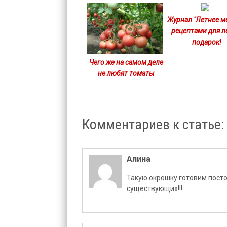
Журнал "Летнее м
рецептами для л
подарок!
Чего же на самом деле
не любят томаты
Комментариев к статье:
Алина
Такую окрошку готовим посто
существующих!!!