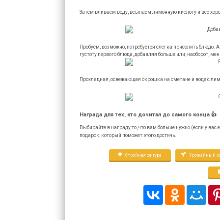
Затем вливаем воду, всыпаем лимонную кислоту и все хо
Пробуем, возможно, потребуется слегка присолить блюдо. А
густоту первого блюда, добавляя больше или, наоборот, ме
Прохладная, освежающая окрошка на сметане и воде с лим
Награда для тех, кто дочитал до самого конца 👍
Выбирайте в награду то, что вам больше нужно (если у вас
подарок, который поможет этого достичь.
Стройная фигура
Урожайный ог