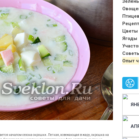
Зелень
Овоще
Птице
Рецеп
Цветы 
Ягоды
Участо
Совет
Опыт ч
ЯН
АП
итается началом сезона окрошки. Легкая, освежающая в жару, окрошка на