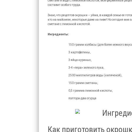
сметане и воде с лимонной кислотой, мой фирменный рецеп
составит особого труда.
Знаю, что рецептов окрошки – уйма, в каждой семье ее готов
кто на майонезе, некоторые даже на пиве! Но сегодня мне
сметане с лимонной кислотой.
Ингредиенты:
150 грамм колбасы (для более нежного вкус
3 картофелины,
3 яйца куриных,
3-4 «пера» зеленого лука,
2500 миллилитров воды (кипяченой),
150 грамм сметаны,
0,5 грамма лимонной кислоты,
полтора-два огурца
Как приготовить окрошку