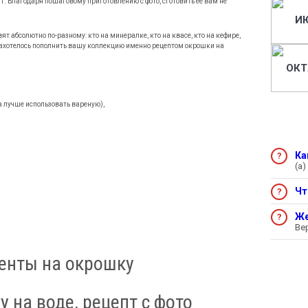
т. Благодаря пошаговому приготовлению с фото, сготовить ее вам не
И
ят абсолютно по-разному: кто на минералке, кто на квасе, кто на кефире,
 захотелось пополнить вашу коллекцию именно рецептом окрошки на
ОКТ
а лучше использовать вареную),
Ка
(а)
Чт
Же
Ве
 на воде, рецепт с фото