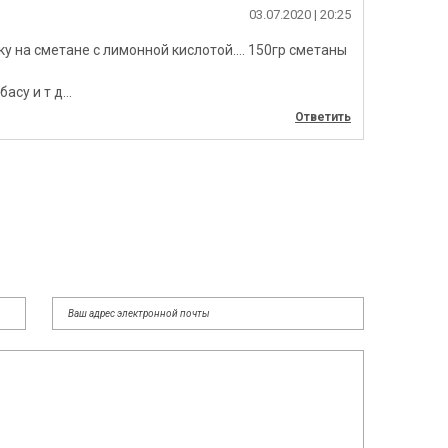
03.07.2020
| 20:25
ку на сметане с лимонной кислотой…. 150гр сметаны
басу и т д…
Ответить