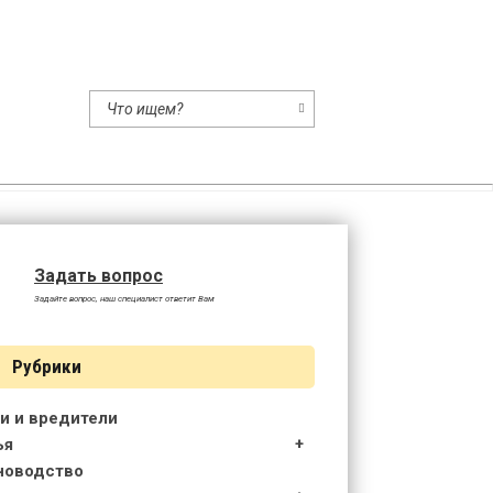
ство
Задать вопрос
Задайте вопрос, наш специалист ответит Вам
Рубрики
и и вредители
ья
новодство