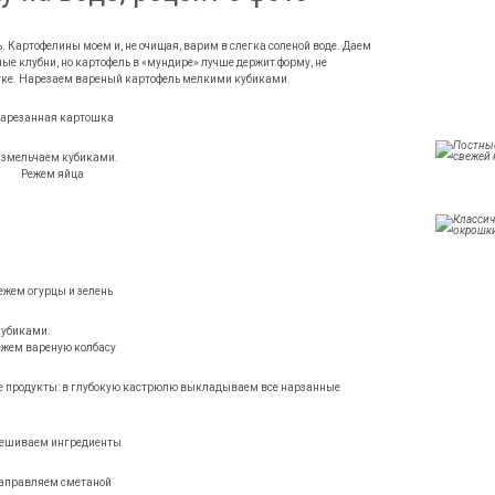
. Картофелины моем и, не очищая, варим в слегка соленой воде. Даем
ые клубни, но картофель в «мундире» лучше держит форму, не
тке. Нарезаем вареный картофель мелкими кубиками.
 измельчаем кубиками.
кубиками.
ные продукты: в глубокую кастрюлю выкладываем все нарзанные