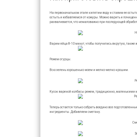
На первоначальном этапе кипятим воду и ставим ее остыть
остыть и избавляемся от кожуры. Можно варить и почищенн
разваливается, что немаловажно при последующей обрабо
Варим яйца 8-10 минут, чтобы получились вкрутую, также
Режем огурцы.
Всю зелень хорошенько моем и мелко-мелко крошим.
Кусок вареной колбасы режем, традиционно, маленькими 
Теперь остается только собрать воедино все подготовлен
ингредиенты. Добавляем сметану.