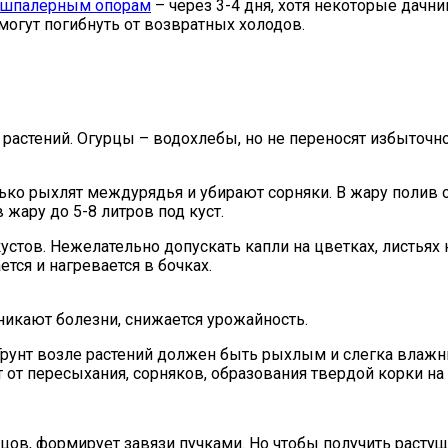
шпалерным опорам
– через 3-4 дня, хотя некоторые дачни
огут погибнуть от возвратных холодов.
астений. Огурцы – водохлебы, но не переносят избыточно
лько рыхлят междурядья и убирают сорняки. В жару полив
жару до 5-8 литров под куст.
стов. Нежелательно допускать капли на цветках, листьях к
тся и нагревается в бочках.
никают болезни, снижается урожайность.
 Грунт возле растений должен быть рыхлым и слегка вла
 от пересыхания, сорняков, образования твердой корки на
цов, формирует завязи пучками. Но чтобы получить растущ