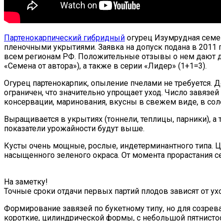
Партенокарпический гибридный
огурец Изумрудная семе
пленочными укрытиями. Заявка на допуск подана в 2011 
всем регионам РФ. Положительные отзывы о нем дают да
«Семена от автора»), а также в серии «Лидер» (1+1=3).
Огурец партенокарпик, опыление пчелами не требуется. 
ограничен, что значительно упрощает уход. Число завязей
консервации, маринования, вкусны в свежем виде, в сол
Выращивается в укрытиях (тоннели, теплицы, парники), а
показатели урожайности будут выше.
Кусты очень мощные, рослые, индетерминантного типа. Ц
насыщенного зеленого окраса. От момента прорастания се
На заметку!
Точные сроки отдачи первых партий плодов зависят от ух
Формирование завязей по букетному типу, но для созрев
короткие, цилиндрической формы, с небольшой пятнистост