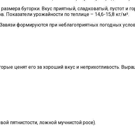
азмера бугорки. Вкус приятный, сладковатый, пустот и гор
. Показатели урожайности по теплице – 14,6-15,8 кг/м².
Завязи формируются при неблагоприятных погодных услов
торые ценят его за хороший вкус и неприхотливость. Выра
ой пятнистости, ложной мучнистой росе).