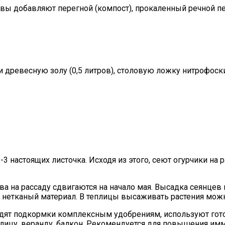
вы добавляют перегной (компост), прокаленный речной пе
древесную золу (0,5 литров), столовую ложку нитрофоски
3 настоящих листочка. Исходя из этого, сеют огурчики на р
ва на рассаду сдвигаются на начало мая. Высадка сеянцев 
 нетканый материал. В теплицы высаживать растения можн
ят подкормки комплексным удобрениям, используют готов
улицу, веранду, балкон. Рекомендуется для повышения имм