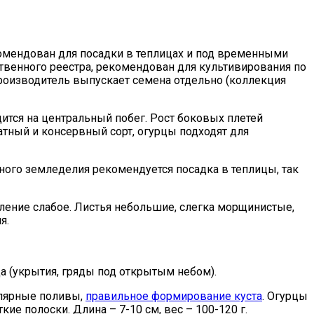
мендован для посадки в теплицах и под временными
ственного реестра, рекомендован для культивирования по
роизводитель выпускает семена отдельно (коллекция
ится на центральный побег. Рост боковых плетей
латный и консервный сорт, огурцы подходят для
анного земледелия рекомендуется посадка в теплицы, так
вление слабое. Листья небольшие, слегка морщинистые,
я.
а (укрытия, гряды под открытым небом).
улярные поливы,
правильное формирование куста
. Огурцы
е полоски. Длина – 7-10 см, вес – 100-120 г.