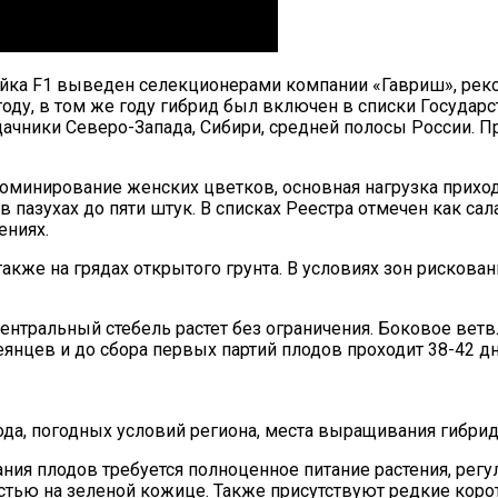
йка F1 выведен селекционерами компании «Гавриш», реко
году, в том же году гибрид был включен в списки Государ
чники Северо-Запада, Сибири, средней полосы России. П
Доминирование женских цветков, основная нагрузка приход
 в пазухах до пяти штук. В списках Реестра отмечен как са
ениях.
 также на грядах открытого грунта. В условиях зон рисков
ентральный стебель растет без ограничения. Боковое вет
янцев и до сбора первых партий плодов проходит 38-42 дн
ода, погодных условий региона, места выращивания гибрид
ания плодов требуется полноценное питание растения, рег
ью на зеленой кожице. Также присутствуют редкие коротки