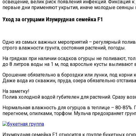
освещение, велик риск появления инфекций. Фиксация к
первые дни применяют укрытия, иначе молодые сеянцы м
Уход за огурцами Изумрудная семейка F1
Одно из самых важных мероприятий – регулярный полив р
строго влажности грунта, состояния растений, погоды.
На грядках при наличии осадков огурцы не поливают, то
до 8 литров воды на 1 м, под взрослые кусты выливают в 
Орошение обязательно в бороздки или лунки, под корни ку
Даже вода из скважин, пруда, озера обязательно отстаивае
На заметку!
Полив холодной водой губителен для растений. Сразу воз
Нормальная влажность для огурцов в теплице – 80-85%.
перегноем, опилками, торфом. Мульча предохраняет грунт
Изумрудная семейка F1 относится к группе букетных огур