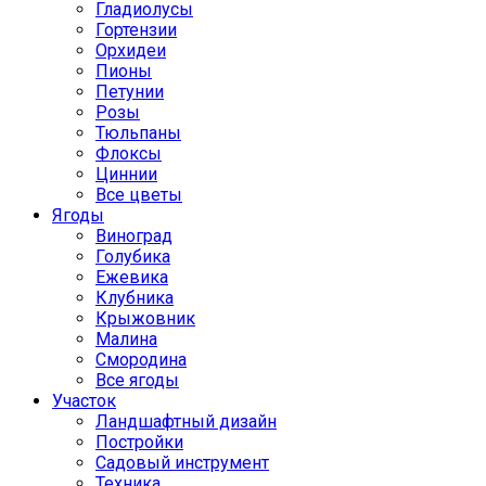
Гладиолусы
Гортензии
Орхидеи
Пионы
Петунии
Розы
Тюльпаны
Флоксы
Циннии
Все цветы
Ягоды
Виноград
Голубика
Ежевика
Клубника
Крыжовник
Малина
Смородина
Все ягоды
Участок
Ландшафтный дизайн
Постройки
Садовый инструмент
Техника