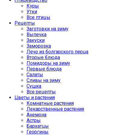
Птицеводство
Куры
Утки
Все птицы
Рецепты
Заготовки на зиму
Выпечка
Закуски
Заморозка
Лечо из болгарского перца
Вторые блюда
Помидоры на зиму
Первые блюда
Салаты
Сливы на зиму
Сушка
Все рецепты
Цветы и растения
Комнатные растения
Лекарственные растения
Анемона
Астры
Бархатцы
Георгины