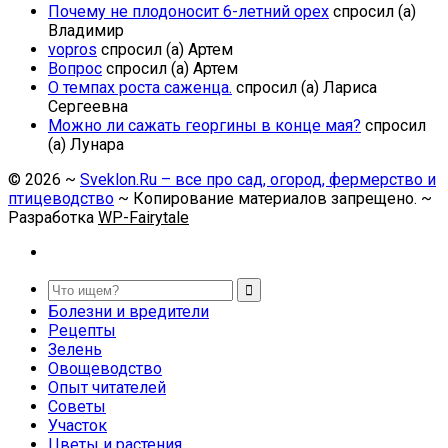
Почему не плодоносит 6-летний орех
спросил (а)
Владимир
vopros
спросил (а) Артем
Вопрос
спросил (а) Артем
О темпах роста саженца.
спросил (а) Лариса
Сергеевна
Можно ли сажать георгины в конце мая?
спросил
(а) Лунара
©
2026
~
Sveklon.Ru – все про сад, огород, фермерство и
птицеводство
~ Копирование материалов запрещено. ~
Разработка
WP-Fairytale
Болезни и вредители
Рецепты
Зелень
Овощеводство
Опыт читателей
Советы
Участок
Цветы и растения