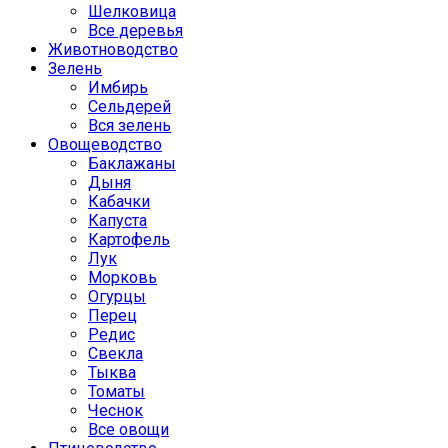
Шелковица
Все деревья
Животноводство
Зелень
Имбирь
Сельдерей
Вся зелень
Овощеводство
Баклажаны
Дыня
Кабачки
Капуста
Картофель
Лук
Морковь
Огурцы
Перец
Редис
Свекла
Тыква
Томаты
Чеснок
Все овощи