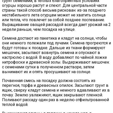
грунт семенами, в теплых благоприятных условиях
огурцы хорошо растут и спеют. Для центральной части
страны такой способ весьма рискован: из-за позднего
нестабильного лета огурцам может не хватить солнца
или тепла, что повлечет за собой позднее поспевание.
Выращивание овощей рассадой всегда дает урожай на 2
недели раньше, чем посадка на улице.
Семена достают из пакетика и кладут на солнце, чтобы
они немного полежали под лучами. Семена прогреются и
будут готовы к посадке. Дальше из ткани формируют
мешочек, засыпают вовнутрь семена и опускают в
кастрюлю с водой. В воду добавляют по чайной ложке
нитрофоски и древесной золы. Выдерживают мешочек
с семенами сутки в полученном растворе, затем
вынимают их и опять просушивают на солнце.
Почвенная смесь на посадку должна состоять из
перегноя, торфа и древесных опилок. Засыпают грунт в
ящик, сверху кладут семена и немного вдавливают их в
почву. Землю увлажняют, ящик закрывают пленкой.
Поливают рассаду один раз в неделю отфильтрованной
теплой водой.