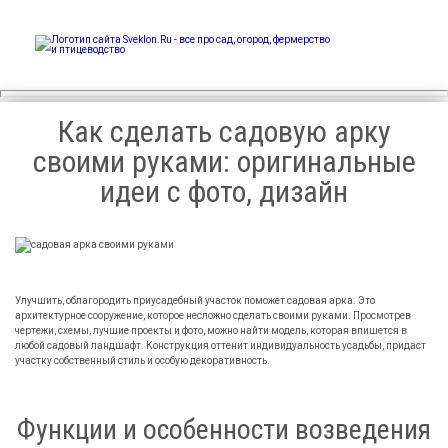
Sveklon.Ru – все про сад,
огород, фермерство и
птицеводство
Как сделать садовую арку
своими руками: оригинальные
идеи с фото, дизайн
Улучшить, облагородить приусадебный участок поможет садовая арка. Это
архитектурное сооружение, которое несложно сделать своими руками. Просмотрев
чертежи, схемы, лучшие проекты и фото, можно найти модель, которая впишется в
любой садовый ландшафт. Конструкция оттенит индивидуальность усадьбы, придаст
участку собственный стиль и особую декоративность.
Функции и особенности возведения