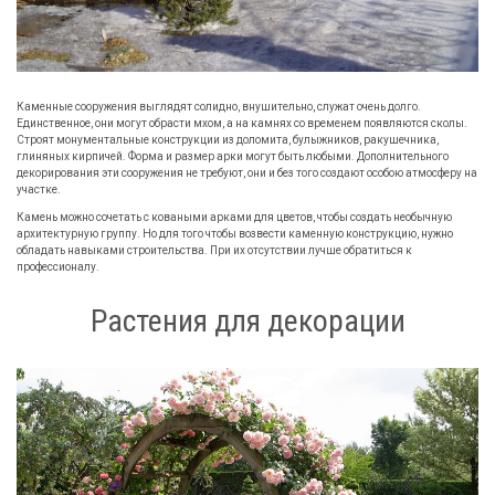
Каменные сооружения выглядят солидно, внушительно, служат очень долго.
Единственное, они могут обрасти мхом, а на камнях со временем появляются сколы.
Строят монументальные конструкции из доломита, булыжников, ракушечника,
глиняных кирпичей. Форма и размер арки могут быть любыми. Дополнительного
декорирования эти сооружения не требуют, они и без того создают особою атмосферу на
участке.
Камень можно сочетать с коваными арками для цветов, чтобы создать необычную
архитектурную группу. Но для того чтобы возвести каменную конструкцию, нужно
обладать навыками строительства. При их отсутствии лучше обратиться к
профессионалу.
Растения для декорации