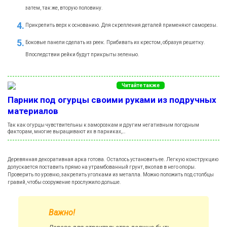
затем, так же, вторую половину.
Прикрепить верх к основанию. Для скрепления деталей применяют саморезы.
Боковые панели сделать из реек. Прибивать их крестом, образуя решетку.
Впоследствии рейки будут прикрыты зеленью.
Читайте также
Парник под огурцы своими руками из подручных
материалов
Так как огурцы чувствительны к заморозкам и другим негативным погодным
факторам, многие выращивают их в парниках,…
Деревянная декоративная арка готова. Осталось установить ее. Легкую конструкцию
допускается поставить прямо на утрамбованный грунт, вкопав в него опоры.
Проверить по уровню, закрепить уголками из металла. Можно положить под столбцы
гравий, чтобы сооружение прослужило дольше.
Важно!