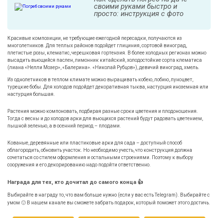
своими руками быстро и
просто: инструкция с фото
Красивые композиции, не требующие ежегодной пересадки, получаются из
многолетников. Для теплых районов подойдет глициния, сортовой виноград,
плетистые розы, клематис, черешковая гортензия. В более холодных регионах можно
высадить вьющийся паслен, лимонник китайский, холодостойкие сорта клематиса
(лиана «Нелли Мозер», «Балерина». «Николай Рубцов»), девичий виноград, хмель.
Из однолетников в теплом климате можно выращивать кобею, лобию, луноцвет,
турецкие бобы. Для холодов подойдет декоративная тыква, настурция иноземная или
настурция большая.
Растения можно компоновать, подбирая разные сроки цветения и плодоношения.
Тогда с весны и до холодов арки для вьющихся растений будут радовать цветением,
пышной зеленью, а в осенний период – плодами.
Кованые, деревянные или пластиковые арки для сада – доступный способ
облагородить, обновить участок. Но необходимо учесть, что конструкция должна
сочетаться со стилем оформления и остальными строениями. Поэтому к выбору
сооружения и его декорированию надо подойти ответственно.
Награда для тех, кто дочитал до самого конца 👍
Выбирайте в награду то, что вам больше нужно (если у вас есть Telegram). Выбирайте с
умом 🙂 В нашем канале вы сможете забрать подарок, который поможет этого достичь.