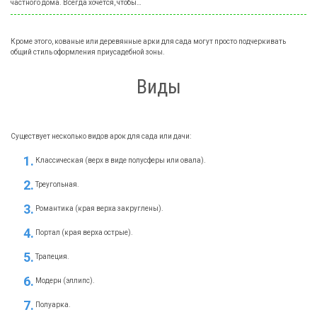
частного дома. Всегда хочется, чтобы…
Кроме этого, кованые или деревянные арки для сада могут просто подчеркивать
общий стиль оформления приусадебной зоны.
Виды
Существует несколько видов арок для сада или дачи:
Классическая (верх в виде полусферы или овала).
Треугольная.
Романтика (края верха закруглены).
Портал (края верха острые).
Трапеция.
Модерн (эллипс).
Полуарка.