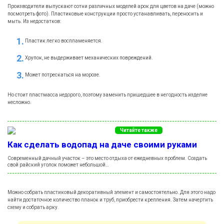
Производители выпускают сотни различных моделей арок для цветов на даче (можно
посмотреть фото). Пластиковые конструкции просто устанавливать, переносить и
мыть. Из недостатков:
Пластик легко воспламеняется.
Хрупок, не выдерживает механических повреждений.
Может потрескаться на морозе.
Но стоит пластмасса недорого, поэтому заменить пришедшее в негодность изделие
несложно.
Читайте также
Как сделать водопад на даче своими руками
Современный дачный участок – это место отдыха от ежедневных проблем. Создать
свой райский уголок поможет небольшой…
Можно собрать пластиковый декоративный элемент и самостоятельно. Для этого надо
найти достаточное количество планок и труб, приобрести крепления. Затем начертить
схему и собрать арку.