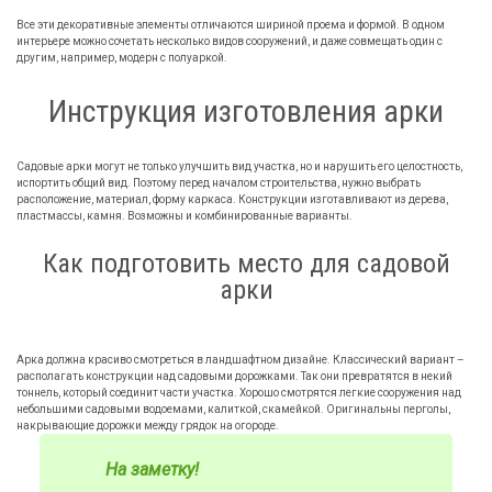
Все эти декоративные элементы отличаются шириной проема и формой. В одном
интерьере можно сочетать несколько видов сооружений, и даже совмещать один с
другим, например, модерн с полуаркой.
Инструкция изготовления арки
Садовые арки могут не только улучшить вид участка, но и нарушить его целостность,
испортить общий вид. Поэтому перед началом строительства, нужно выбрать
расположение, материал, форму каркаса. Конструкции изготавливают из дерева,
пластмассы, камня. Возможны и комбинированные варианты.
Как подготовить место для садовой
арки
Арка должна красиво смотреться в ландшафтном дизайне. Классический вариант –
располагать конструкции над садовыми дорожками. Так они превратятся в некий
тоннель, который соединит части участка. Хорошо смотрятся легкие сооружения над
небольшими садовыми водоемами, калиткой, скамейкой. Оригинальны перголы,
накрывающие дорожки между грядок на огороде.
На заметку!