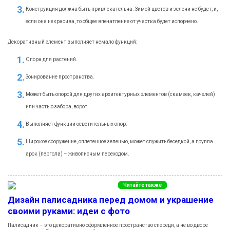
Конструкция должна быть привлекательна. Зимой цветов и зелени не будет, и,
если она некрасива, то общее впечатление от участка будет испорчено.
Декоративный элемент выполняет немало функций:
Опора для растений.
Зонирование пространства.
Может быть опорой для других архитектурных элементов (скамеек, качелей)
или частью забора, ворот.
Выполняет функции осветительных опор.
Широкое сооружение, оплетенное зеленью, может служить беседкой, а группа
арок (пергола) – живописным переходом.
Читайте также
Дизайн палисадника перед домом и украшение
своими руками: идеи с фото
Палисадник – это декоративно оформленное пространство спереди, а не во дворе