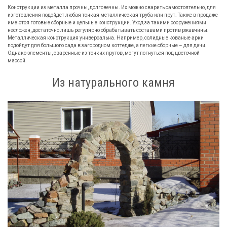
Конструкции из металла прочны, долговечны. Их можно сварить самостоятельно, для
изготовления подойдет любая тонкая металлическая труба или прут. Также в продаже
имеются готовые сборные и цельные конструкции. Уход за такими сооружениями
несложен, достаточно лишь регулярно обрабатывать составами против ржавчины.
Металлическая конструкция универсальна. Например, солидные кованые арки
подойдут для большого сада в загородном коттедже, а легкие сборные – для дачи.
Однако элементы, сваренные из тонких прутов, могут погнуться под цветочной
массой.
Из натурального камня