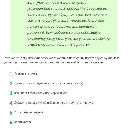
Если участок небольшой, не нужно
устанавливать на нем громоздкие сооружения.
Такие конструкции будут смотреться нелепо и
зрительно еще уменьшат площадь. Подойдет
легкая шпалера (решетка для вьющихся
растений). Если добавить к ней небольшую
скамеечку, получится уютный уголок, где можно
отдохнуть, закончив дачные работы.
Установить арку можно на бетонное основание, плитку или просто грунт. Фундамент
делают для тяжеловесных конструкций. Пошаговый алгоритм заливки:
Разметить грунт.
Выкопать яму (глубина зависит от веса строения).
Засыпать песок слоем примерно 10 см.
Добавить такой же слой щебня или камня, битого кирпича.
Изготовить опалубку.
Залить бетон.