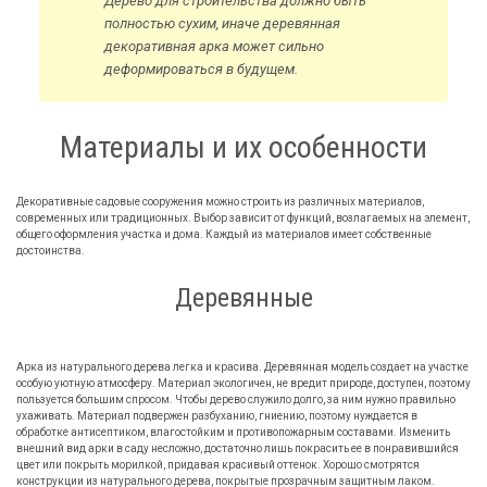
Дерево для строительства должно быть
полностью сухим, иначе деревянная
декоративная арка может сильно
деформироваться в будущем.
Материалы и их особенности
Декоративные садовые сооружения можно строить из различных материалов,
современных или традиционных. Выбор зависит от функций, возлагаемых на элемент,
общего оформления участка и дома. Каждый из материалов имеет собственные
достоинства.
Деревянные
Арка из натурального дерева легка и красива. Деревянная модель создает на участке
особую уютную атмосферу. Материал экологичен, не вредит природе, доступен, поэтому
пользуется большим спросом. Чтобы дерево служило долго, за ним нужно правильно
ухаживать. Материал подвержен разбуханию, гниению, поэтому нуждается в
обработке антисептиком, влагостойким и противопожарным составами. Изменить
внешний вид арки в саду несложно, достаточно лишь покрасить ее в понравившийся
цвет или покрыть морилкой, придавая красивый оттенок. Хорошо смотрятся
конструкции из натурального дерева, покрытые прозрачным защитным лаком.