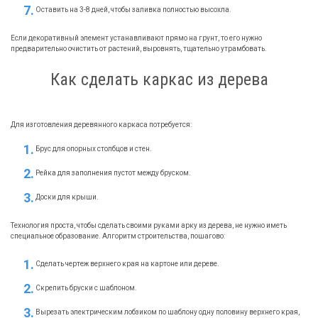
Оставить на 3-8 дней, чтобы заливка полностью высохла.
Если декоративный элемент устанавливают прямо на грунт, то его нужно
предварительно очистить от растений, выровнять, тщательно утрамбовать.
Как сделать каркас из дерева
Для изготовления деревянного каркаса потребуется:
Брус для опорных столбцов и стен.
Рейка для заполнения пустот между бруском.
Доски для крыши.
Технология проста, чтобы сделать своими руками арку из дерева, не нужно иметь
специальное образование. Алгоритм строительства, пошагово:
Сделать чертеж верхнего края на картоне или дереве.
Скрепить бруски с шаблоном.
Вырезать электрическим лобзиком по шаблону одну половину верхнего края,