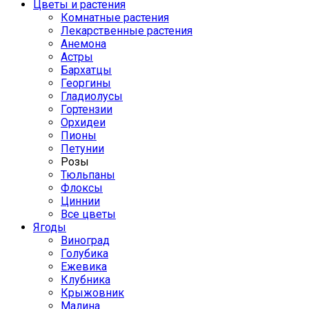
Цветы и растения
Комнатные растения
Лекарственные растения
Анемона
Астры
Бархатцы
Георгины
Гладиолусы
Гортензии
Орхидеи
Пионы
Петунии
Розы
Тюльпаны
Флоксы
Циннии
Все цветы
Ягоды
Виноград
Голубика
Ежевика
Клубника
Крыжовник
Малина