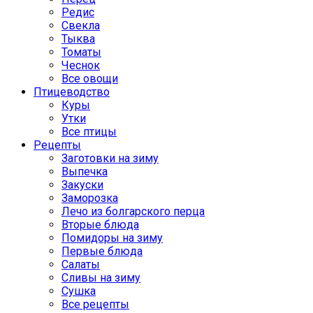
Редис
Свекла
Тыква
Томаты
Чеснок
Все овощи
Птицеводство
Куры
Утки
Все птицы
Рецепты
Заготовки на зиму
Выпечка
Закуски
Заморозка
Лечо из болгарского перца
Вторые блюда
Помидоры на зиму
Первые блюда
Салаты
Сливы на зиму
Сушка
Все рецепты