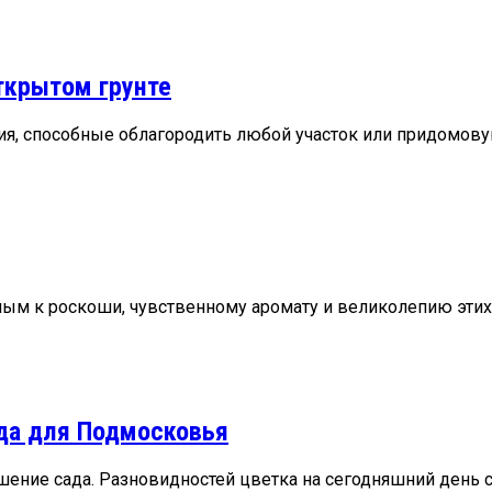
ткрытом грунте
я, способные облагородить любой участок или придомовую 
м к роскоши, чувственному аромату и великолепию этих .
да для Подмосковья
ние сада. Разновидностей цветка на сегодняшний день су