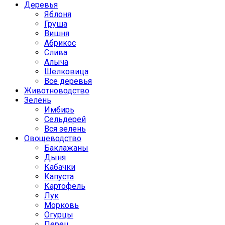
Деревья
Яблоня
Груша
Вишня
Абрикос
Слива
Алыча
Шелковица
Все деревья
Животноводство
Зелень
Имбирь
Сельдерей
Вся зелень
Овощеводство
Баклажаны
Дыня
Кабачки
Капуста
Картофель
Лук
Морковь
Огурцы
Перец