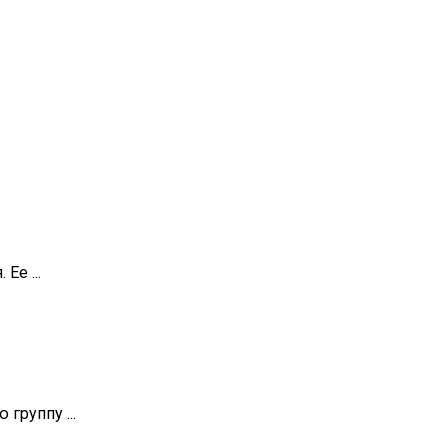
Ее ...
группу ...